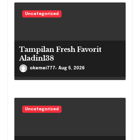
Uncategorized
Tampilan Fresh Favorit
Aladin138
okemei777
Aug 5, 2026
Uncategorized