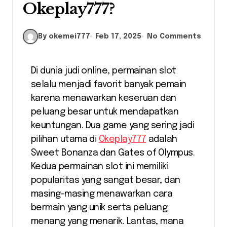
Okeplay777?
By okemei777
Feb 17, 2025
No Comments
Di dunia judi online, permainan slot
selalu menjadi favorit banyak pemain
karena menawarkan keseruan dan
peluang besar untuk mendapatkan
keuntungan. Dua game yang sering jadi
pilihan utama di
Okeplay777
adalah
Sweet Bonanza dan Gates of Olympus.
Kedua permainan slot ini memiliki
popularitas yang sangat besar, dan
masing-masing menawarkan cara
bermain yang unik serta peluang
menang yang menarik. Lantas, mana