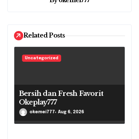
a
t
i
o
Related Posts
n
Uncategorized
Bersih dan Fresh Favorit
Okeplay777
okemei777
Aug 6, 2026