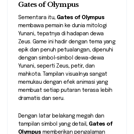
Gates of Olympus
Sementara itu,
Gates of Olympus
membawa pemain ke dunia mitologi
Yunani, tepatnya di hadapan dewa
Zeus. Game ini hadir dengan tema yang
epik dan penuh petualangan, dipenuhi
dengan simbol-simbol dewa-dewa
Yunani, seperti Zeus, petir, dan
mahkota. Tampilan visualnya sangat
memukau dengan efek animasi yang
membuat setiap putaran terasa lebih
dramatis dan seru.
Dengan latar belakang megah dan
tampilan simbol yang detail,
Gates of
Olympus
memberikan pengalaman