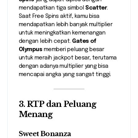
mendapatkan tiga simbol
Scatter
.
Saat Free Spins aktif, kamu bisa
mendapatkan lebih banyak multiplier
untuk meningkatkan kemenangan
dengan lebih cepat.
Gates of
Olympus
memberi peluang besar
untuk meraih jackpot besar, terutama
dengan adanya multiplier yang bisa
mencapai angka yang sangat tinggi.
3. RTP dan Peluang
Menang
Sweet Bonanza