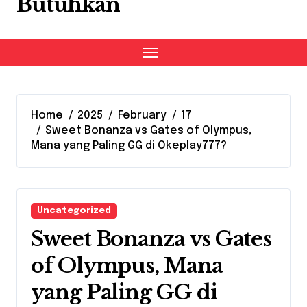
Butuhkan
Home
2025
February
17
Sweet Bonanza vs Gates of Olympus,
Mana yang Paling GG di Okeplay777?
Uncategorized
Sweet Bonanza vs Gates
of Olympus, Mana
yang Paling GG di