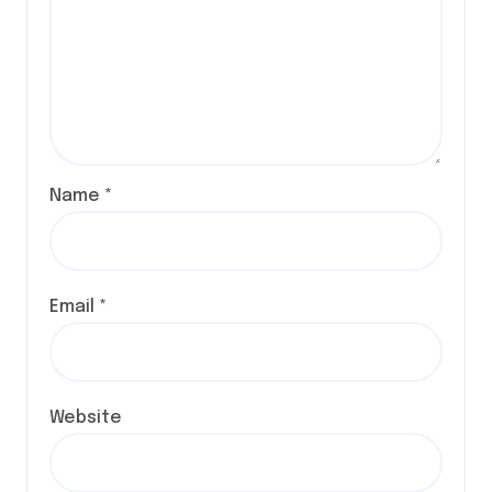
Name
*
Email
*
Website