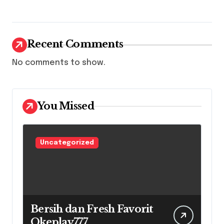
Recent Comments
No comments to show.
You Missed
Uncategorized
Bersih dan Fresh Favorit
Okeplay777