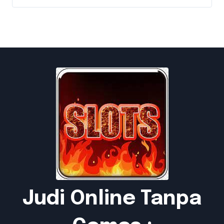
Judi Online Tanpa