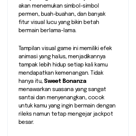
akan menemukan simbol-simbol
permen, buah-buahan, dan banyak
fitur visual lucu yang bikin betah
bermain berlama-lama.
Tampilan visual game ini memiliki efek
animasi yang halus, menjadikannya
tampak lebih hidup setiap kali kamu
mendapatkan kemenangan. Tidak
hanya itu,
Sweet Bonanza
menawarkan suasana yang sangat
santai dan menyenangkan, cocok
untuk kamu yang ingin bermain dengan
rileks namun tetap mengejar jackpot
besar.