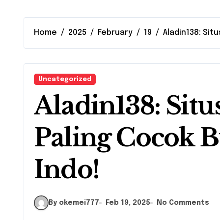
Home
2025
February
19
Aladin138: Sit
Uncategorized
Aladin138: Situ
Paling Cocok 
Indo!
By okemei777
Feb 19, 2025
No Comments