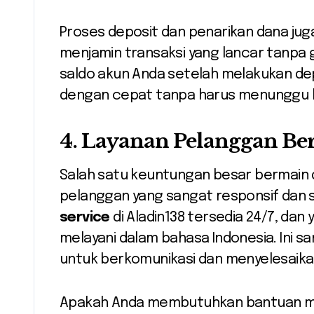
Proses deposit dan penarikan dana jug
menjamin transaksi yang lancar tanpa
saldo akun Anda setelah melakukan dep
dengan cepat tanpa harus menunggu 
4.
Layanan Pelanggan Ber
Salah satu keuntungan besar bermain d
pelanggan yang sangat responsif dan 
service
di Aladin138 tersedia 24/7, dan
melayani dalam bahasa Indonesia. Ini
untuk berkomunikasi dan menyelesaik
Apakah Anda membutuhkan bantuan me