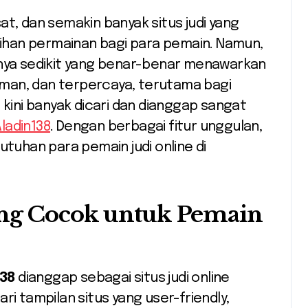
han permainan bagi para pemain. Namun,
anya sedikit yang benar-benar menawarkan
man, dan terpercaya, terutama bagi
 kini banyak dicari dan dianggap sangat
ladin138
. Dengan berbagai fitur unggulan,
uhan para pemain judi online di
ing Cocok untuk Pemain
138
dianggap sebagai situs judi online
ri tampilan situs yang user-friendly,