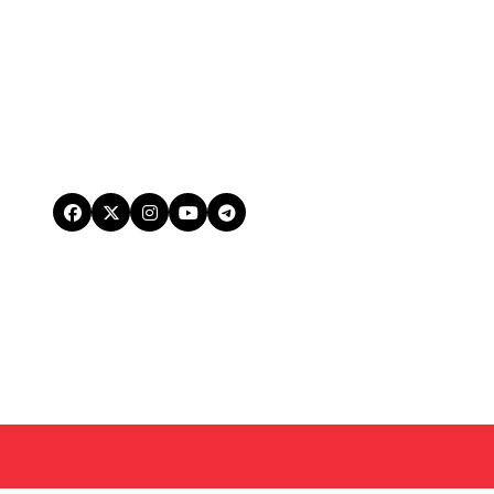
Skip
to
content