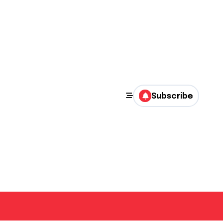
Subscribe