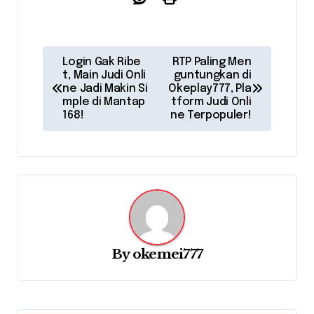
P
Login Gak Ribe
RTP Paling Men
o
t, Main Judi Onli
guntungkan di
ne Jadi Makin Si
Okeplay777, Pla
s
mple di Mantap
tform Judi Onli
168!
ne Terpopuler!
t
n
a
v
i
g
By
okemei777
a
t
i