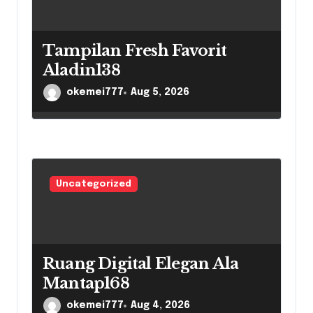
Tampilan Fresh Favorit
Aladin138
okemei777
Aug 5, 2026
Uncategorized
Ruang Digital Elegan Ala
Mantap168
okemei777
Aug 4, 2026