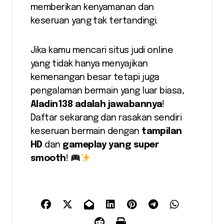
memberikan kenyamanan dan
keseruan yang tak tertandingi.
Jika kamu mencari situs judi online
yang tidak hanya menyajikan
kemenangan besar tetapi juga
pengalaman bermain yang luar biasa,
Aladin138 adalah jawabannya
!
Daftar sekarang dan rasakan sendiri
keseruan bermain dengan
tampilan
HD
dan
gameplay yang super
smooth
!