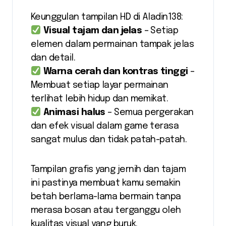
Keunggulan tampilan HD di Aladin138:
Visual tajam dan jelas
– Setiap
elemen dalam permainan tampak jelas
dan detail.
Warna cerah dan kontras tinggi
–
Membuat setiap layar permainan
terlihat lebih hidup dan memikat.
Animasi halus
– Semua pergerakan
dan efek visual dalam game terasa
sangat mulus dan tidak patah-patah.
Tampilan grafis yang jernih dan tajam
ini pastinya membuat kamu semakin
betah berlama-lama bermain tanpa
merasa bosan atau terganggu oleh
kualitas visual yang buruk.