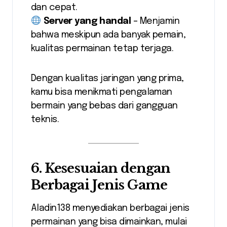
dan cepat.
Server yang handal
– Menjamin
bahwa meskipun ada banyak pemain,
kualitas permainan tetap terjaga.
Dengan kualitas jaringan yang prima,
kamu bisa menikmati pengalaman
bermain yang bebas dari gangguan
teknis.
6. Kesesuaian dengan
Berbagai Jenis Game
Aladin138 menyediakan berbagai jenis
permainan yang bisa dimainkan, mulai