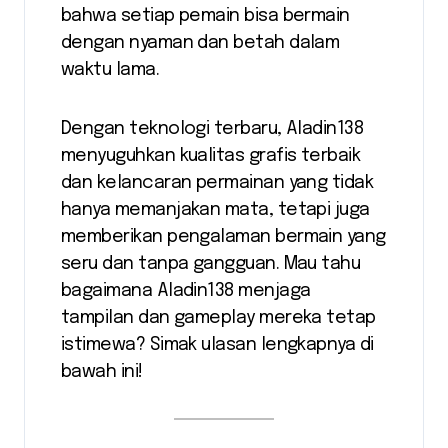
bahwa setiap pemain bisa bermain
dengan nyaman dan betah dalam
waktu lama.
Dengan teknologi terbaru, Aladin138
menyuguhkan kualitas grafis terbaik
dan kelancaran permainan yang tidak
hanya memanjakan mata, tetapi juga
memberikan pengalaman bermain yang
seru dan tanpa gangguan. Mau tahu
bagaimana Aladin138 menjaga
tampilan dan gameplay mereka tetap
istimewa? Simak ulasan lengkapnya di
bawah ini!