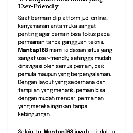
User-Friendly
Saat bermain di platform judi online,
kenyamanan antarmuka sangat
penting agar pemain bisa fokus pada
permainan tanpa gangguan teknis.
Mantap168
memiliki desain situs yang
sangat user-friendly, sehingga mudah
dinavigasi oleh semua pemain, baik
pemula maupun yang berpengalaman.
Dengan layout yang sederhana dan
tampilan yang menarik, pemain bisa
dengan mudah mencari permainan
yang mereka inginkan tanpa
kebingungan.
Selain itu,
Mantap168
juga hadir dalam