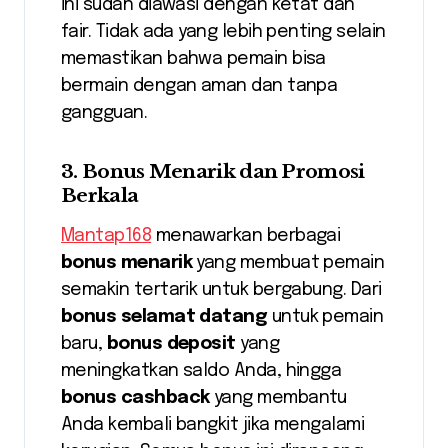
ini sudah diawasi dengan ketat dan
fair. Tidak ada yang lebih penting selain
memastikan bahwa pemain bisa
bermain dengan aman dan tanpa
gangguan.
3. Bonus Menarik dan Promosi
Berkala
Mantap168
menawarkan berbagai
bonus menarik
yang membuat pemain
semakin tertarik untuk bergabung. Dari
bonus selamat datang
untuk pemain
baru,
bonus deposit
yang
meningkatkan saldo Anda, hingga
bonus cashback
yang membantu
Anda kembali bangkit jika mengalami