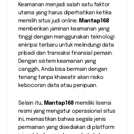
Keamanan menjadi salah satu faktor
utama yang harus diperhatikan ketika
memilih situs judi online.
Mantap168
memberikan jaminan keamanan yang
tinggi dengan menggunakan teknologi
enkripsi terbaru untuk melindungi data
pribadi dan transaksi finansial pemain.
Dengan sistem keamanan yang
canggih, Anda bisa bermain dengan
tenang tanpa khawatir akan risiko
kebocoran data atau penipuan.
Selain itu,
Mantap168
memiliki lisensi
resmi yang mengatur operasional situs
ini, memastikan bahwa segala jenis
permainan yang disediakan di platform