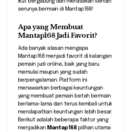
ikut bergabung dan merasakan sendiri
serunya bermain di Mantap168!
Apa yang Membuat
Mantap168 Jadi Favorit?
Ada banyak alasan mengapa
Mantap168 menjadi favorit di kalangan
pemain judi online, baik yang baru
memulai maupun yang sudah
berpengalaman. Platform ini
menawarkan berbagai keuntungan
yang membuat pemain betah bermain
berlama-lama dan terus kembali untuk
mendapatkan keuntungan lebih besar.
Berikut adalah beberapa faktor yang
menjadikan
Mantap168
pilihan utama