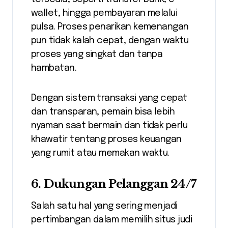
wallet, hingga pembayaran melalui
pulsa. Proses penarikan kemenangan
pun tidak kalah cepat, dengan waktu
proses yang singkat dan tanpa
hambatan.
Dengan sistem transaksi yang cepat
dan transparan, pemain bisa lebih
nyaman saat bermain dan tidak perlu
khawatir tentang proses keuangan
yang rumit atau memakan waktu.
6. Dukungan Pelanggan 24/7
Salah satu hal yang sering menjadi
pertimbangan dalam memilih situs judi