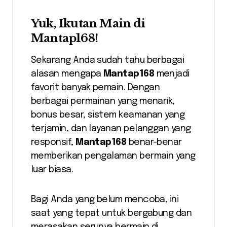
Yuk, Ikutan Main di
Mantap168!
Sekarang Anda sudah tahu berbagai
alasan mengapa
Mantap168
menjadi
favorit banyak pemain. Dengan
berbagai permainan yang menarik,
bonus besar, sistem keamanan yang
terjamin, dan layanan pelanggan yang
responsif,
Mantap168
benar-benar
memberikan pengalaman bermain yang
luar biasa.
Bagi Anda yang belum mencoba, ini
saat yang tepat untuk bergabung dan