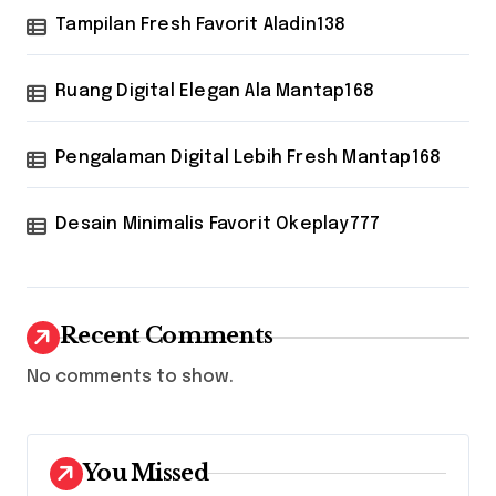
Tampilan Fresh Favorit Aladin138
Ruang Digital Elegan Ala Mantap168
Pengalaman Digital Lebih Fresh Mantap168
Desain Minimalis Favorit Okeplay777
Recent Comments
No comments to show.
You Missed