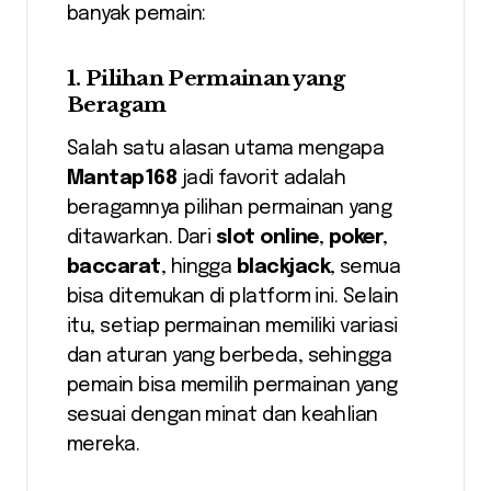
banyak pemain:
1. Pilihan Permainan yang
Beragam
Salah satu alasan utama mengapa
Mantap168
jadi favorit adalah
beragamnya pilihan permainan yang
ditawarkan. Dari
slot online
,
poker
,
baccarat
, hingga
blackjack
, semua
bisa ditemukan di platform ini. Selain
itu, setiap permainan memiliki variasi
dan aturan yang berbeda, sehingga
pemain bisa memilih permainan yang
sesuai dengan minat dan keahlian
mereka.