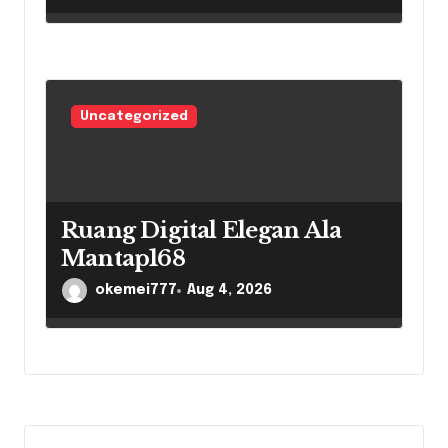
Uncategorized
Ruang Digital Elegan Ala
Mantap168
okemei777
Aug 4, 2026