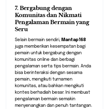
7. Bergabung dengan
Komunitas dan Nikmati
Pengalaman Bermain yang
Seru
Selain bermain sendiri,
Mantap168
juga memberikan kesempatan bagi
pemain untuk bergabung dengan
komunitas online dan berbagi
pengalaman serta tips bermain. Anda
bisa berinteraksi dengan sesama
pemain, mengikuti turnamen
komunitas, atau bahkan mengikuti
kontes berhadiah besar. Ini membuat
pengalaman bermain semakin
menyenangkan dan penuh tantangan.