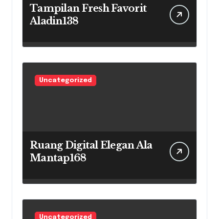
Tampilan Fresh Favorit
Aladin138
Uncategorized
Ruang Digital Elegan Ala
Mantap168
Uncategorized