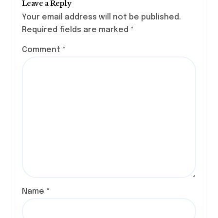
Leave a Reply
Your email address will not be published.
Required fields are marked
*
Comment
*
Name
*