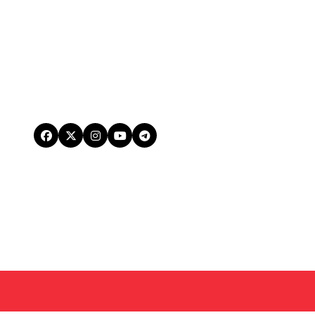
Skip
to
content