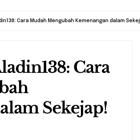
adin138: Cara Mudah Mengubah Kemenangan dalam Sekej
ladin138: Cara
bah
lam Sekejap!