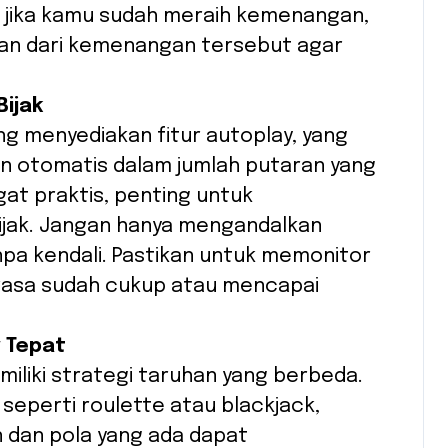
, jika kamu sudah meraih kemenangan,
an dari kemenangan tersebut agar
Bijak
g menyediakan fitur autoplay, yang
n otomatis dalam jumlah putaran yang
gat praktis, penting untuk
jak. Jangan hanya mengandalkan
pa kendali. Pastikan untuk memonitor
rasa sudah cukup atau mencapai
 Tepat
iliki strategi taruhan yang berbeda.
seperti roulette atau blackjack,
 dan pola yang ada dapat