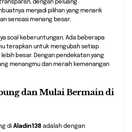
 transparan, dengan peluang
buatnya menjadi pilihan yang menarik
kan sensasi menang besar.
ya soal keberuntungan. Ada beberapa
amu terapkan untuk mengubah setiap
lebih besar. Dengan pendekatan yang
uang menangmu dan meraih kemenangan
ung dan Mulai Bermain di
ng di
Aladin138
adalah dengan