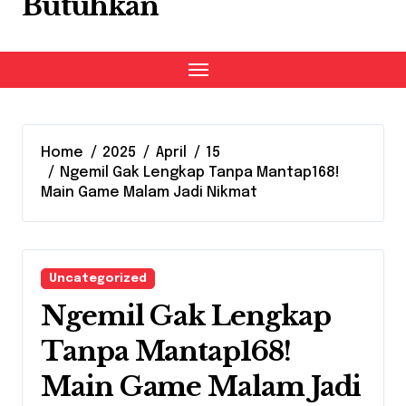
Butuhkan
Home
2025
April
15
Ngemil Gak Lengkap Tanpa Mantap168!
Main Game Malam Jadi Nikmat
Uncategorized
Ngemil Gak Lengkap
Tanpa Mantap168!
Main Game Malam Jadi