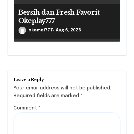
Bersih dan Fresh Favorit
Okeplay777
okemei777
Aug 6, 2026
Leave a Reply
Your email address will not be published.
Required fields are marked
*
Comment
*