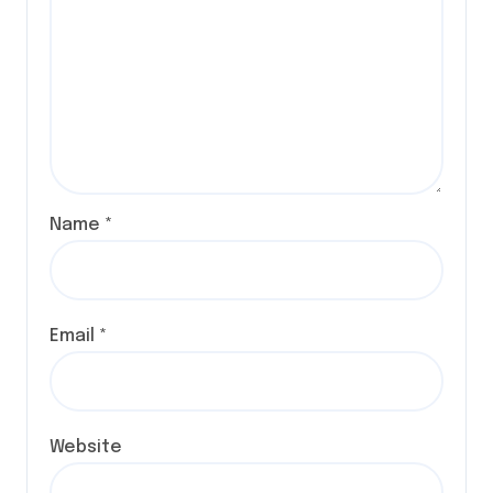
Name
*
Email
*
Website