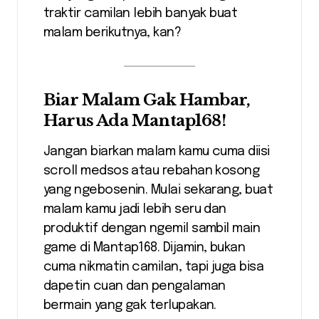
traktir camilan lebih banyak buat
malam berikutnya, kan?
Biar Malam Gak Hambar,
Harus Ada Mantap168!
Jangan biarkan malam kamu cuma diisi
scroll medsos atau rebahan kosong
yang ngebosenin. Mulai sekarang, buat
malam kamu jadi lebih seru dan
produktif dengan ngemil sambil main
game di Mantap168. Dijamin, bukan
cuma nikmatin camilan, tapi juga bisa
dapetin cuan dan pengalaman
bermain yang gak terlupakan.