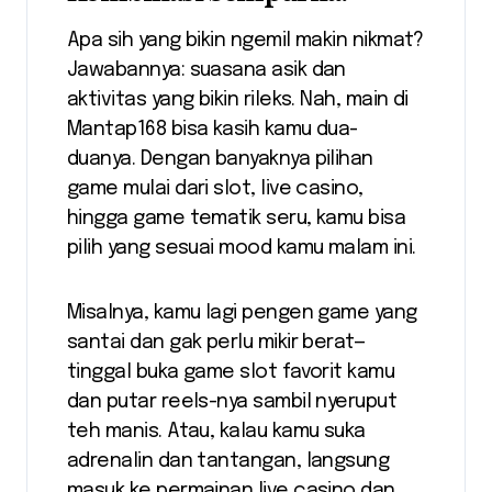
Apa sih yang bikin ngemil makin nikmat?
Jawabannya: suasana asik dan
aktivitas yang bikin rileks. Nah, main di
Mantap168 bisa kasih kamu dua-
duanya. Dengan banyaknya pilihan
game mulai dari slot, live casino,
hingga game tematik seru, kamu bisa
pilih yang sesuai mood kamu malam ini.
Misalnya, kamu lagi pengen game yang
santai dan gak perlu mikir berat—
tinggal buka game slot favorit kamu
dan putar reels-nya sambil nyeruput
teh manis. Atau, kalau kamu suka
adrenalin dan tantangan, langsung
masuk ke permainan live casino dan