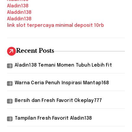
Aladin138
Aladdin138
Aladdin138
link slot terpercaya minimal deposit 10rb
Recent Posts
Aladin138 Temani Momen Tubuh Lebih Fit
Warna Ceria Penuh Inspirasi Mantap168
Bersih dan Fresh Favorit Okeplay777
Tampilan Fresh Favorit Aladin138