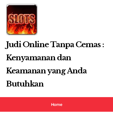
Judi Online Tanpa Cemas :
Kenyamanan dan
Keamanan yang Anda
Butuhkan
Home