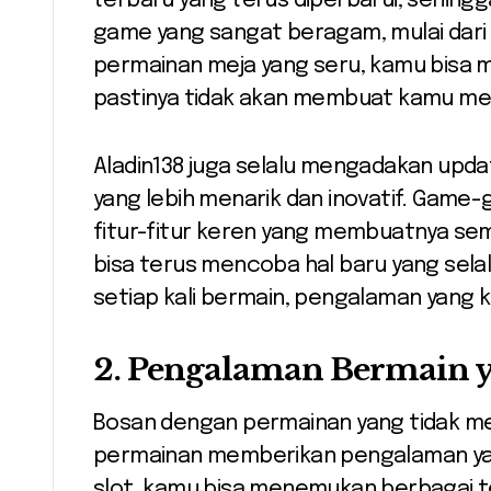
terbaru yang terus diperbarui, sehingg
game yang sangat beragam, mulai dari
permainan meja yang seru, kamu bisa 
pastinya tidak akan membuat kamu mer
Aladin138 juga selalu mengadakan upd
yang lebih menarik dan inovatif. Game-
fitur-fitur keren yang membuatnya se
bisa terus mencoba hal baru yang selalu
setiap kali bermain, pengalaman yang 
2. Pengalaman Bermain y
Bosan dengan permainan yang tidak memb
permainan memberikan pengalaman ya
slot, kamu bisa menemukan berbagai te