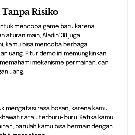
 Tanpa Risiko
 untuk mencoba game baru karena
an aturan main, Aladin138 juga
ini, kamu bisa mencoba berbagai
n uang. Fitur demo ini memungkinkan
 memahami mekanisme permainan, dan
gan uang.
ntuk mengatasi rasa bosan, karena kamu
khawatir atau terburu-buru. Ketika kamu
nan, barulah kamu bisa bermain dengan