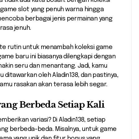
a tidak ada kata bosan. Dengan koleksi
 game slot yang penuh warna hingga
mencoba berbagai jenis permainan yang
asa jenuh.
ate rutin untuk menambah koleksi game
game baru ini biasanya dilengkapi dengan
makin seru dan menantang. Jadi, kamu
 ditawarkan oleh Aladin138, dan pastinya,
kamu rasakan akan terasa lebih segar.
ang Berbeda Setiap Kali
erikan variasi? Di Aladin138, setiap
ng berbeda-beda. Misalnya, untuk game
ma yang unik dan fitur bonus yang