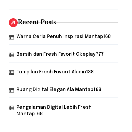
Recent Posts
Warna Ceria Penuh Inspirasi Mantap168
Bersih dan Fresh Favorit Okeplay777
Tampilan Fresh Favorit Aladin138
Ruang Digital Elegan Ala Mantap168
Pengalaman Digital Lebih Fresh
Mantap168