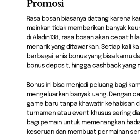
Promosi
Rasa bosan biasanya datang karena k
mainkan tidak memberikan banyak keun
di Aladin138, rasa bosan akan cepat hi
menarik yang ditawarkan. Setiap kali 
berbagai jenis bonus yang bisa kamu d
bonus deposit, hingga cashback yang
Bonus ini bisa menjadi peluang bagi ka
mengeluarkan banyak uang. Dengan car
game baru tanpa khawatir kehabisan da
turnamen atau event khusus sering d
bagi pemain untuk memenangkan hadiah
keseruan dan membuat permainan sem