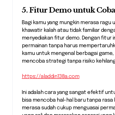
5. Fitur Demo untuk Coba
Bagi kamu yang mungkin merasa ragu
khawatir kalah atau tidak familiar deng
menyediakan fitur demo. Dengan fitur 
permainan tanpa harus mempertaruhka
kamu untuk mengenal berbagai game,
mencoba strategi tanpa risiko kehilan
https://aladdin138a.com
Ini adalah cara yang sangat efektif u
bisa mencoba hal-hal baru tanpa rasa 
merasa sudah cukup menguasai permai