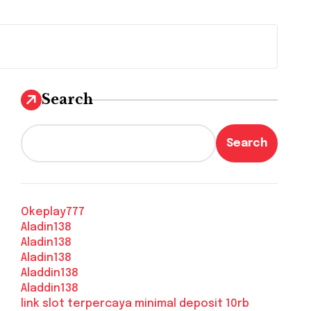
Search
Search
Okeplay777
Aladin138
Aladin138
Aladin138
Aladdin138
Aladdin138
link slot terpercaya minimal deposit 10rb