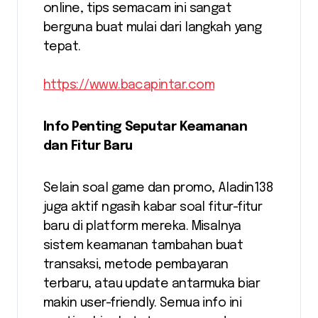
online, tips semacam ini sangat
berguna buat mulai dari langkah yang
tepat.
https://www.bacapintar.com
Info Penting Seputar Keamanan
dan Fitur Baru
Selain soal game dan promo, Aladin138
juga aktif ngasih kabar soal fitur-fitur
baru di platform mereka. Misalnya
sistem keamanan tambahan buat
transaksi, metode pembayaran
terbaru, atau update antarmuka biar
makin user-friendly. Semua info ini