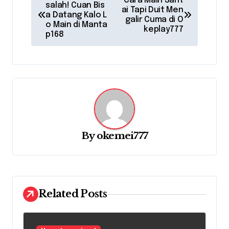
Cara Main Sant
o
salah! Cuan Bis
ai Tapi Duit Men
a Datang Kalo L
galir Cuma di O
s
o Main di Manta
keplay777
p168
t
n
a
v
i
g
By
okemei777
a
t
i
o
Related Posts
n