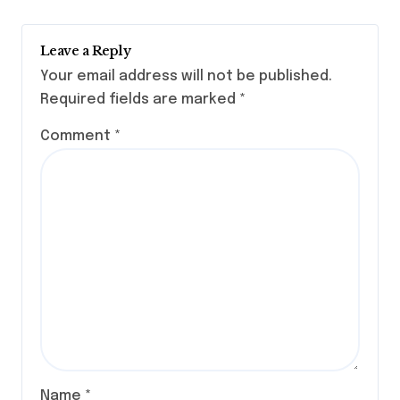
Leave a Reply
Your email address will not be published.
Required fields are marked
*
Comment
*
Name
*