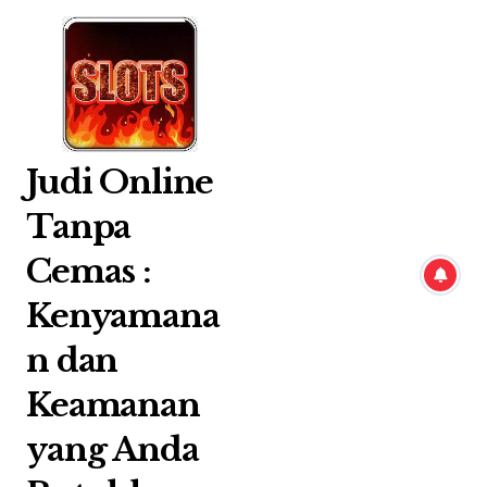
Skip
to
content
Judi Online
Tanpa
Cemas :
Kenyamana
n dan
Keamanan
yang Anda