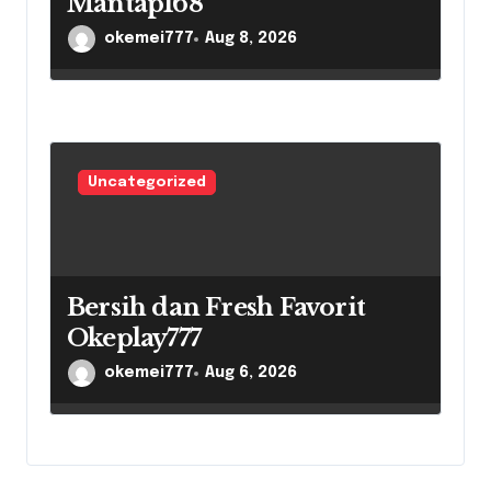
Mantap168
okemei777
Aug 8, 2026
Uncategorized
Bersih dan Fresh Favorit
Okeplay777
okemei777
Aug 6, 2026