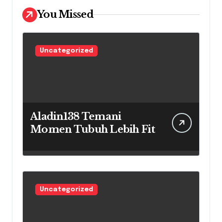
You Missed
Uncategorized
Aladin138 Temani
Momen Tubuh Lebih Fit
Uncategorized