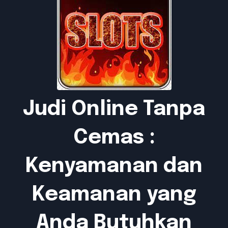
Judi Online Tanpa
Cemas :
Kenyamanan dan
Keamanan yang
Anda Butuhkan