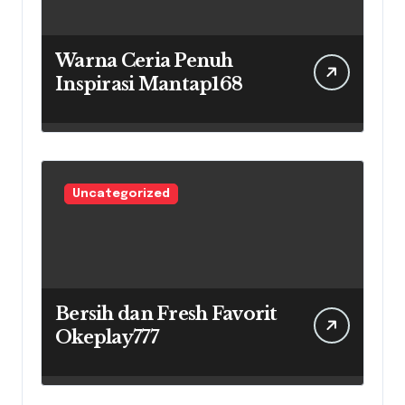
Warna Ceria Penuh
Inspirasi Mantap168
Uncategorized
Bersih dan Fresh Favorit
Okeplay777