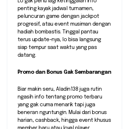
Lo gak perlu lagi ketinggalan info
penting kayak jadwal turnamen,
peluncuran game dengan jackpot
progresif, atau event musiman dengan
hadiah bombastis. Tinggal pantau
terus update-nya, lo bisa langsung
siap tempur saat waktu yang pas
datang.
Promo dan Bonus Gak Sembarangan
Biar makin seru, Aladin138 juga rutin
ngasih info tentang promo terbaru
yang gak cuma menarik tapi juga
beneran nguntungin. Mulai dari bonus
harian, cashback, hingga event khusus
member baru atau loyal player,