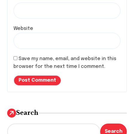
Website
Save my name, email, and website in this
browser for the next time I comment.
Search
Search