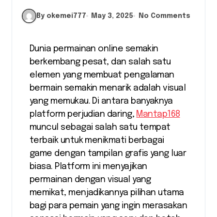
By okemei777
May 3, 2025
No Comments
Dunia permainan online semakin
berkembang pesat, dan salah satu
elemen yang membuat pengalaman
bermain semakin menarik adalah visual
yang memukau. Di antara banyaknya
platform perjudian daring,
Mantap168
muncul sebagai salah satu tempat
terbaik untuk menikmati berbagai
game dengan tampilan grafis yang luar
biasa. Platform ini menyajikan
permainan dengan visual yang
memikat, menjadikannya pilihan utama
bagi para pemain yang ingin merasakan