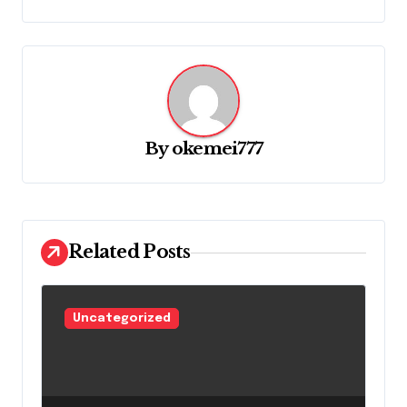
t
n
a
v
i
By
okemei777
g
a
t
Related Posts
i
o
n
Uncategorized