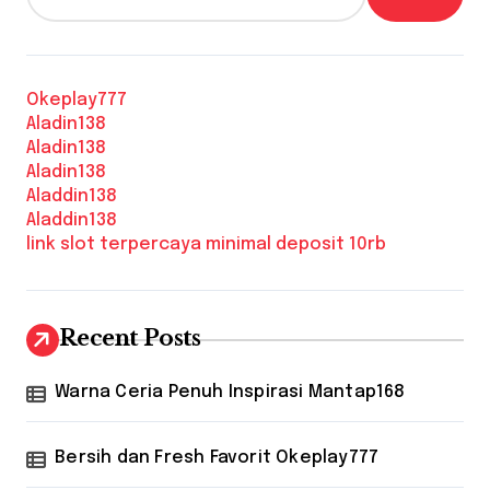
Okeplay777
Aladin138
Aladin138
Aladin138
Aladdin138
Aladdin138
link slot terpercaya minimal deposit 10rb
Recent Posts
Warna Ceria Penuh Inspirasi Mantap168
Bersih dan Fresh Favorit Okeplay777