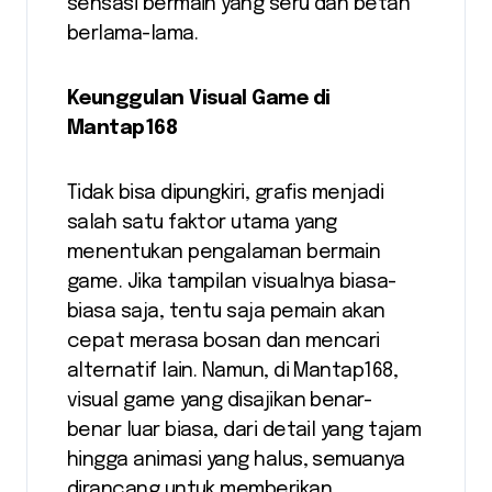
sensasi bermain yang seru dan betah
berlama-lama.
Keunggulan Visual Game di
Mantap168
Tidak bisa dipungkiri, grafis menjadi
salah satu faktor utama yang
menentukan pengalaman bermain
game. Jika tampilan visualnya biasa-
biasa saja, tentu saja pemain akan
cepat merasa bosan dan mencari
alternatif lain. Namun, di Mantap168,
visual game yang disajikan benar-
benar luar biasa, dari detail yang tajam
hingga animasi yang halus, semuanya
dirancang untuk memberikan