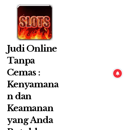
Skip
to
content
Judi Online
Tanpa
Cemas :
Kenyamana
n dan
Keamanan
yang Anda