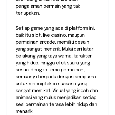
pengalaman bermain yang tak
terlupakan.
Setiap game yang ada di platform ini,
baik itu slot, live casino, maupun
permainan arcade, memiliki desain
yang sangat menarik. Mulai dari latar
belakang yang kaya warna, karakter
yang hidup, hingga efek suara yang
sesuai dengan tema permainan,
semuanya berpadu dengan sempurna
untuk menciptakan suasana yang
sangat memikat. Visual yang indah dan
animasi yang mulus menjadikan setiap
sesi permainan terasa lebih hidup dan
menarik.