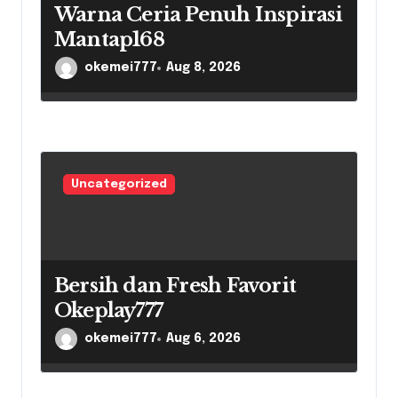
Warna Ceria Penuh Inspirasi
Mantap168
okemei777
Aug 8, 2026
Uncategorized
Bersih dan Fresh Favorit
Okeplay777
okemei777
Aug 6, 2026