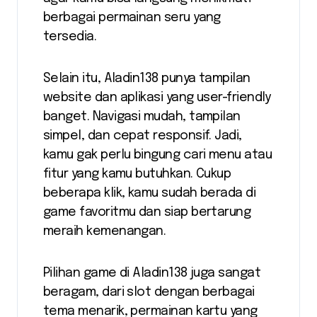
berbagai permainan seru yang
tersedia.
Selain itu, Aladin138 punya tampilan
website dan aplikasi yang user-friendly
banget. Navigasi mudah, tampilan
simpel, dan cepat responsif. Jadi,
kamu gak perlu bingung cari menu atau
fitur yang kamu butuhkan. Cukup
beberapa klik, kamu sudah berada di
game favoritmu dan siap bertarung
meraih kemenangan.
Pilihan game di Aladin138 juga sangat
beragam, dari slot dengan berbagai
tema menarik, permainan kartu yang