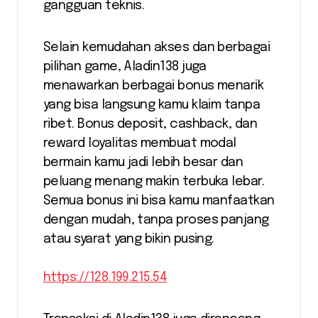
gangguan teknis.
Selain kemudahan akses dan berbagai
pilihan game, Aladin138 juga
menawarkan berbagai bonus menarik
yang bisa langsung kamu klaim tanpa
ribet. Bonus deposit, cashback, dan
reward loyalitas membuat modal
bermain kamu jadi lebih besar dan
peluang menang makin terbuka lebar.
Semua bonus ini bisa kamu manfaatkan
dengan mudah, tanpa proses panjang
atau syarat yang bikin pusing.
https://128.199.215.54