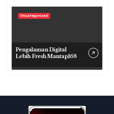
Uncategorized
Pengalaman Digital
Lebih Fresh Mantap168