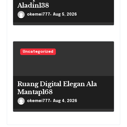
Aladin138
okemei777
Aug 5, 2026
Uncategorized
Ruang Digital Elegan Ala
Mantap168
okemei777
Aug 4, 2026