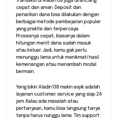
Transaksi di Aladin138 juga dirancang
cepat dan aman. Deposit dan
penarikan dana bisa dilakukan dengan
berbagai metode pembayaran populer
yang praktis dan terpercaya.
Prosesnya cepat, biasanya dalam
hitungan menit dana sudah masuk
atau keluar. Jadi, kamu gak perlu
menunggu lama untuk menikmati hasil
kemenangan atau menambah modal
bermain.
Yang bikin Aladin138 makin asyik adalah
layanan customer service yang siap 24
jam. Kalau ada masalah atau
pertanyaan, kamu bisa langsung tanya
tanpa harus nunggu lama. Tim support