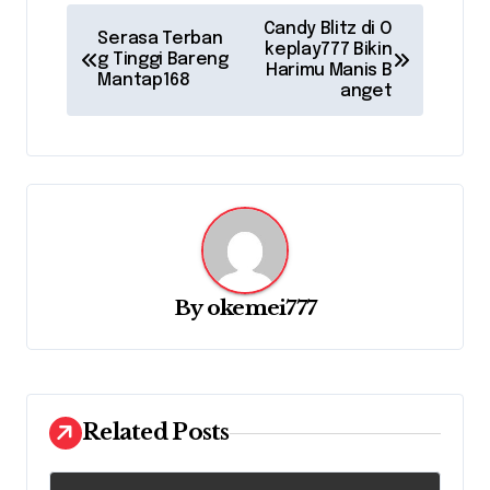
P
Candy Blitz di O
Serasa Terban
o
keplay777 Bikin
g Tinggi Bareng
Harimu Manis B
Mantap168
s
anget
t
n
a
v
i
g
By
okemei777
a
t
i
Related Posts
o