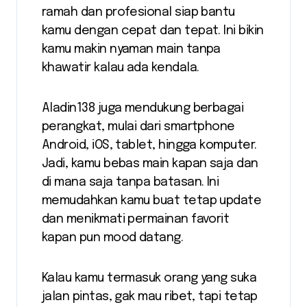
ramah dan profesional siap bantu
kamu dengan cepat dan tepat. Ini bikin
kamu makin nyaman main tanpa
khawatir kalau ada kendala.
Aladin138 juga mendukung berbagai
perangkat, mulai dari smartphone
Android, iOS, tablet, hingga komputer.
Jadi, kamu bebas main kapan saja dan
di mana saja tanpa batasan. Ini
memudahkan kamu buat tetap update
dan menikmati permainan favorit
kapan pun mood datang.
Kalau kamu termasuk orang yang suka
jalan pintas, gak mau ribet, tapi tetap