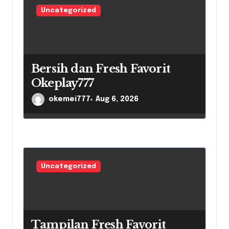
n
Uncategorized
Bersih dan Fresh Favorit
Okeplay777
okemei777
Aug 6, 2026
Uncategorized
Tampilan Fresh Favorit