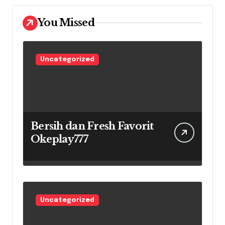
You Missed
Uncategorized
Bersih dan Fresh Favorit
Okeplay777
Uncategorized