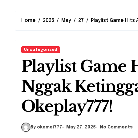
Home
2025
May
27
Playlist Game Hits 
Uncategorized
Playlist Game H
Nggak Ketingga
Okeplay777!
By okemei777
May 27, 2025
No Comments