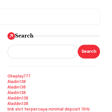
Search
Search
Okeplay777
Aladin138
Aladin138
Aladin138
Aladdin138
Aladdin138
link slot terpercaya minimal deposit 10rb