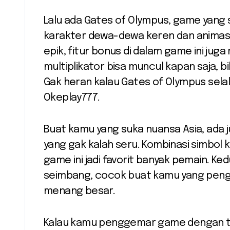
Lalu ada Gates of Olympus, game yang 
karakter dewa-dewa keren dan animasi
epik, fitur bonus di dalam game ini ju
multiplikator bisa muncul kapan saja, 
Gak heran kalau Gates of Olympus selalu
Okeplay777.
Buat kamu yang suka nuansa Asia, ada 
yang gak kalah seru. Kombinasi simbol 
game ini jadi favorit banyak pemain. Ked
seimbang, cocok buat kamu yang penge
menang besar.
Kalau kamu penggemar game dengan t