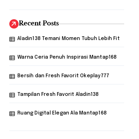
Recent Posts
Aladin138 Temani Momen Tubuh Lebih Fit
Warna Ceria Penuh Inspirasi Mantap168
Bersih dan Fresh Favorit Okeplay777
Tampilan Fresh Favorit Aladin138
Ruang Digital Elegan Ala Mantap168