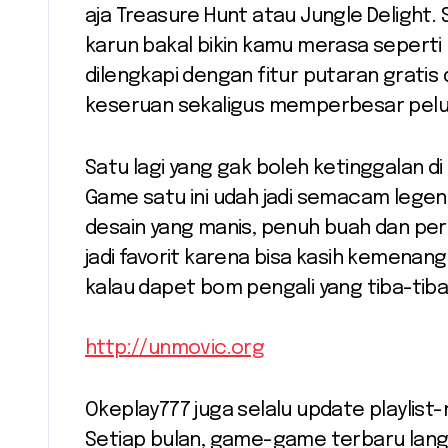
aja Treasure Hunt atau Jungle Delight.
karun bakal bikin kamu merasa seperti l
dilengkapi dengan fitur putaran grati
keseruan sekaligus memperbesar pel
Satu lagi yang gak boleh ketinggalan d
Game satu ini udah jadi semacam legend
desain yang manis, penuh buah dan pe
jadi favorit karena bisa kasih kemenan
kalau dapet bom pengali yang tiba-tib
http://unmovic.org
Okeplay777 juga selalu update playlist
Setiap bulan, game-game terbaru lan