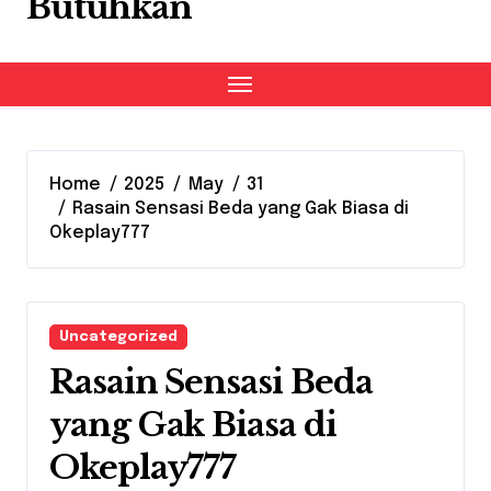
Butuhkan
Home
2025
May
31
Rasain Sensasi Beda yang Gak Biasa di
Okeplay777
Uncategorized
Rasain Sensasi Beda
yang Gak Biasa di
Okeplay777