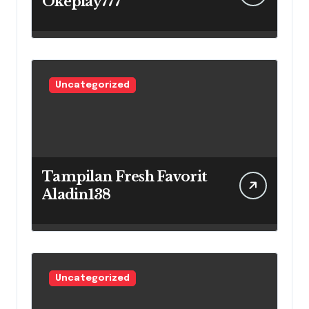
Okeplay777
Uncategorized
Tampilan Fresh Favorit
Aladin138
Uncategorized