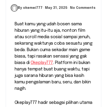
By okemei777
May 31, 2025
No Comments
Buat kamu yang udah bosen sama
hiburan yang itu-itu aja, nonton film
atau scroll media sosial sampai jenuh,
sekarang waktunya coba sesuatu yang
beda. Bukan cuma sekadar main game
biasa, tapi rasakan sensasi yang gak
biasa di
Okeplay777
. Platform ini bukan
hanya tempat buat buang waktu, tapi
juga sarana hiburan yang bisa kasih
kamu pengalaman baru, seru, dan bikin
nagih.
Okeplay777 hadir sebagai pilihan utama