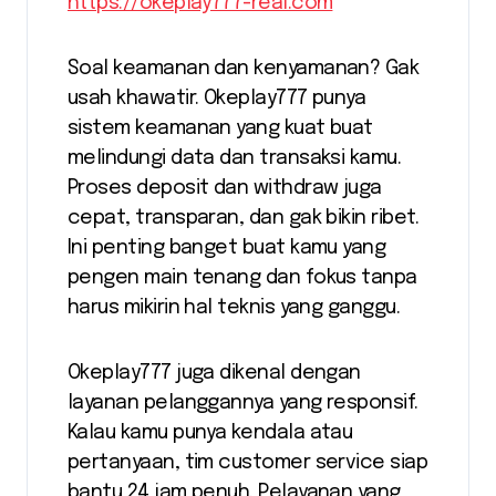
https://okeplay777-real.com
Soal keamanan dan kenyamanan? Gak
usah khawatir. Okeplay777 punya
sistem keamanan yang kuat buat
melindungi data dan transaksi kamu.
Proses deposit dan withdraw juga
cepat, transparan, dan gak bikin ribet.
Ini penting banget buat kamu yang
pengen main tenang dan fokus tanpa
harus mikirin hal teknis yang ganggu.
Okeplay777 juga dikenal dengan
layanan pelanggannya yang responsif.
Kalau kamu punya kendala atau
pertanyaan, tim customer service siap
bantu 24 jam penuh. Pelayanan yang