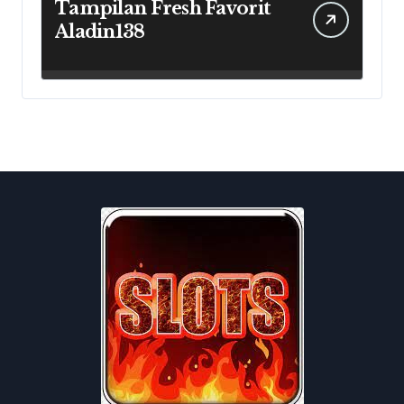
Tampilan Fresh Favorit
Aladin138