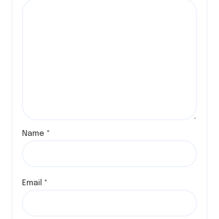
Name
*
Email
*