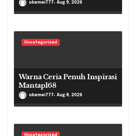
okemei777
Aug 9, 2026
Uncategorized
Warna Ceria Penuh Inspirasi
Mantap168
okemei777
Aug 8, 2026
Uncategorized