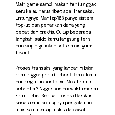
Main game sambil makan tentu nggak
seru kalau harus ribet soal transaksi.
Untungnya, Mantap168 punya sistem
top-up dan penarikan dana yang
cepat dan praktis. Cukup beberapa
langkah, saldo kamu langsung terisi
dan siap digunakan untuk main game
favorit.
Proses transaksi yang lancar ini bikin
kamu nggak perlu berhenti lama-lama
dari kegiatan santaimu. Mau top-up
sebentar? Nggak sampai waktu makan
kamu habis. Semua proses dilakukan
secara efisien, supaya pengalaman
main kamu tetap mulus dari awal