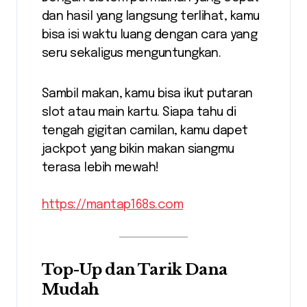
dan hasil yang langsung terlihat, kamu
bisa isi waktu luang dengan cara yang
seru sekaligus menguntungkan.
Sambil makan, kamu bisa ikut putaran
slot atau main kartu. Siapa tahu di
tengah gigitan camilan, kamu dapet
jackpot yang bikin makan siangmu
terasa lebih mewah!
https://mantap168s.com
Top-Up dan Tarik Dana
Mudah