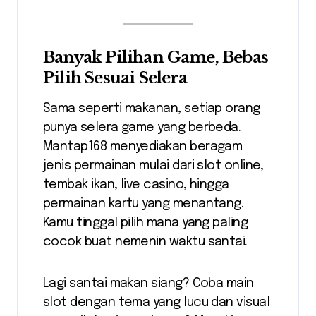
Banyak Pilihan Game, Bebas
Pilih Sesuai Selera
Sama seperti makanan, setiap orang
punya selera game yang berbeda.
Mantap168 menyediakan beragam
jenis permainan mulai dari slot online,
tembak ikan, live casino, hingga
permainan kartu yang menantang.
Kamu tinggal pilih mana yang paling
cocok buat nemenin waktu santai.
Lagi santai makan siang? Coba main
slot dengan tema yang lucu dan visual