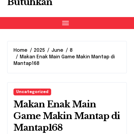
Butuhkan
Home
2025
June
8
Makan Enak Main Game Makin Mantap di
Mantap168
Uncategorized
Makan Enak Main
Game Makin Mantap di
Mantap168