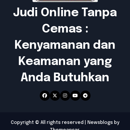
Judi Online Tanpa
Cemas :
Kenyamanan dan
Keamanan yang
Anda Butuhkan
Copyright © All rights reserved
|
Newsblogs
by