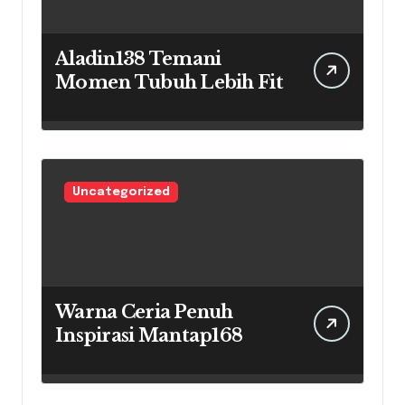
Aladin138 Temani
Momen Tubuh Lebih Fit
Uncategorized
Warna Ceria Penuh
Inspirasi Mantap168