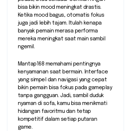
bisa bikin mood meningkat drastis.
Ketika mood bagus, otomatis fokus
juga jadi lebih tajam. Itulah kenapa
banyak pemain merasa performa
mereka meningkat saat main sambil
ngemil.
Mantap168 memahami pentingnya
kenyamanan saat bermain. Interface
yang simpel dan navigasi yang cepat
bikin pemain bisa fokus pada gameplay
tanpa gangguan. Jadi, sambil duduk
nyaman di sofa, kamu bisa menikmati
hidangan favoritmu dan tetap
kompetitif dalam setiap putaran
game.