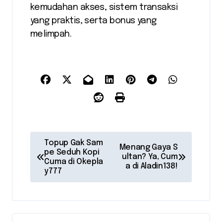
kemudahan akses, sistem transaksi
yang praktis, serta bonus yang
melimpah.
P
Topup Gak Sam
Menang Gaya S
o
pe Seduh Kopi
ultan? Ya, Cum
Cuma di Okepla
a di Aladin138!
s
y777
t
n
a