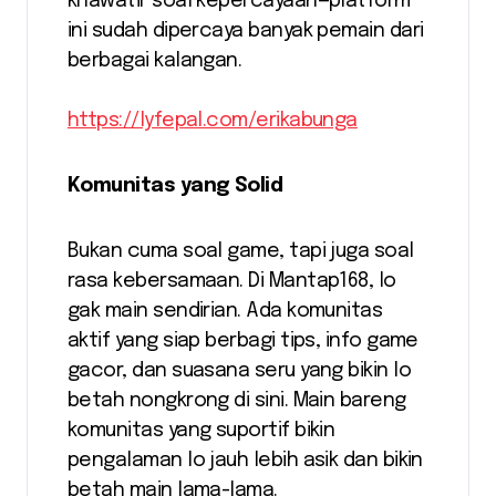
khawatir soal kepercayaan—platform
ini sudah dipercaya banyak pemain dari
berbagai kalangan.
https://lyfepal.com/erikabunga
Komunitas yang Solid
Bukan cuma soal game, tapi juga soal
rasa kebersamaan. Di Mantap168, lo
gak main sendirian. Ada komunitas
aktif yang siap berbagi tips, info game
gacor, dan suasana seru yang bikin lo
betah nongkrong di sini. Main bareng
komunitas yang suportif bikin
pengalaman lo jauh lebih asik dan bikin
betah main lama-lama.