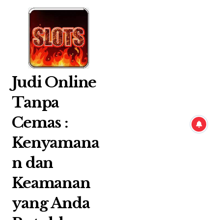
Skip
to
content
Judi Online
Tanpa
Cemas :
Kenyamana
n dan
Keamanan
yang Anda