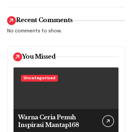
Recent Comments
No comments to show.
You Missed
Uncategorized
Warna Ceria Penuh
Inspirasi Mantap168