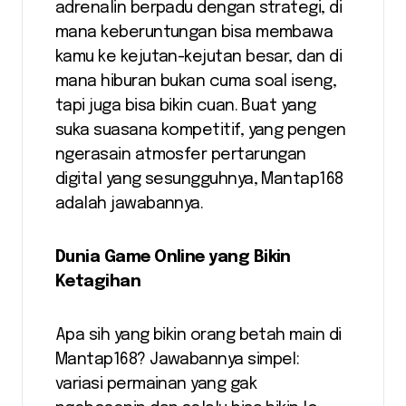
adrenalin berpadu dengan strategi, di
mana keberuntungan bisa membawa
kamu ke kejutan-kejutan besar, dan di
mana hiburan bukan cuma soal iseng,
tapi juga bisa bikin cuan. Buat yang
suka suasana kompetitif, yang pengen
ngerasain atmosfer pertarungan
digital yang sesungguhnya, Mantap168
adalah jawabannya.
Dunia Game Online yang Bikin
Ketagihan
Apa sih yang bikin orang betah main di
Mantap168? Jawabannya simpel:
variasi permainan yang gak