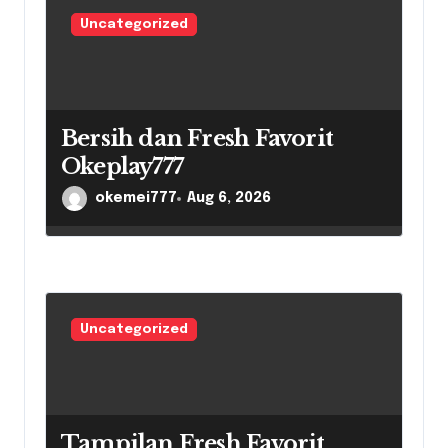
Uncategorized
Bersih dan Fresh Favorit
Okeplay777
okemei777
Aug 6, 2026
Uncategorized
Tampilan Fresh Favorit