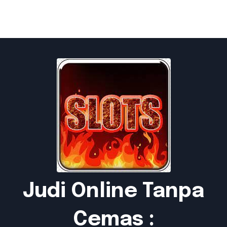
Judi Online Tanpa
Cemas :