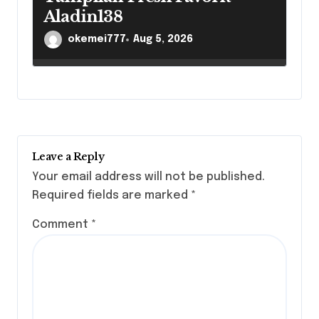
Aladin138
okemei777
Aug 5, 2026
Leave a Reply
Your email address will not be published.
Required fields are marked
*
Comment
*