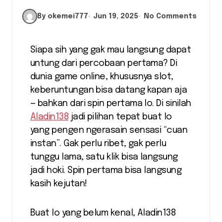
By okemei777
Jun 19, 2025
No Comments
Siapa sih yang gak mau langsung dapat
untung dari percobaan pertama? Di
dunia game online, khususnya slot,
keberuntungan bisa datang kapan aja
— bahkan dari spin pertama lo. Di sinilah
Aladin138
jadi pilihan tepat buat lo
yang pengen ngerasain sensasi “cuan
instan”. Gak perlu ribet, gak perlu
tunggu lama, satu klik bisa langsung
jadi hoki. Spin pertama bisa langsung
kasih kejutan!
Buat lo yang belum kenal, Aladin138