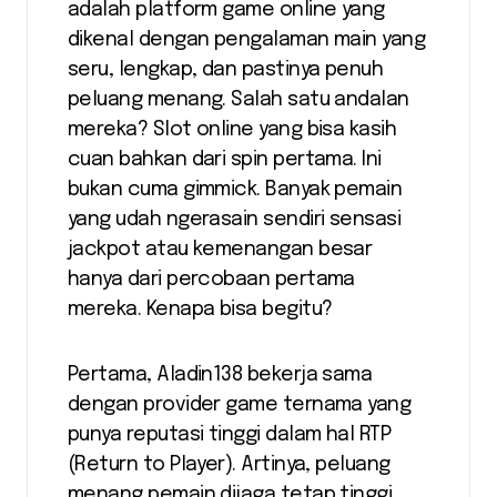
adalah platform game online yang
dikenal dengan pengalaman main yang
seru, lengkap, dan pastinya penuh
peluang menang. Salah satu andalan
mereka? Slot online yang bisa kasih
cuan bahkan dari spin pertama. Ini
bukan cuma gimmick. Banyak pemain
yang udah ngerasain sendiri sensasi
jackpot atau kemenangan besar
hanya dari percobaan pertama
mereka. Kenapa bisa begitu?
Pertama, Aladin138 bekerja sama
dengan provider game ternama yang
punya reputasi tinggi dalam hal RTP
(Return to Player). Artinya, peluang
menang pemain dijaga tetap tinggi