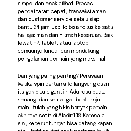
simpel dan enak dilihat. Proses
pendaftaran cepat, transaksi aman,
dan customer service selalu siap
bantu 24 jam. Jadi lo bisa fokus ke satu
hal aja: main dan nikmati keseruan. Baik
lewat HP, tablet, atau laptop,
semuanya lancar dan mendukung
pengalaman bermain yang maksimal.
Dan yang paling penting? Perasaan
ketika spin pertama lo langsung cuan
itu gak bisa digantiin. Ada rasa puas,
senang, dan semangat buat lanjut
main. Itulah yang bikin banyak pemain
akhirnya setia di Aladin138. Karena di
sini, keberuntungan bisa datang kapan