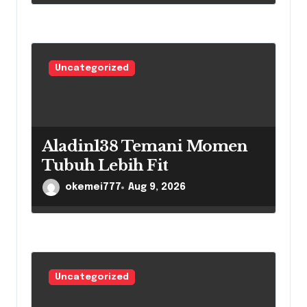
Uncategorized
Aladin138 Temani Momen
Tubuh Lebih Fit
okemei777
Aug 9, 2026
Uncategorized