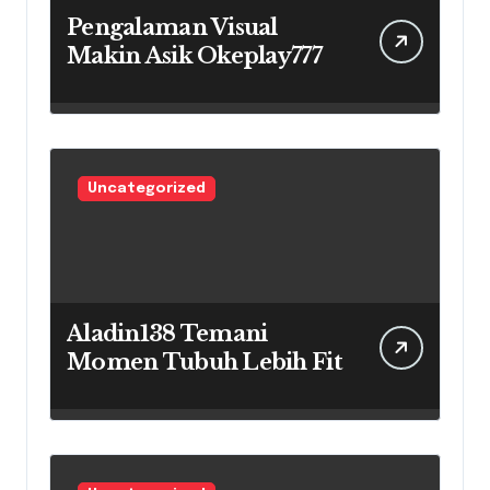
Pengalaman Visual
Makin Asik Okeplay777
Uncategorized
Aladin138 Temani
Momen Tubuh Lebih Fit