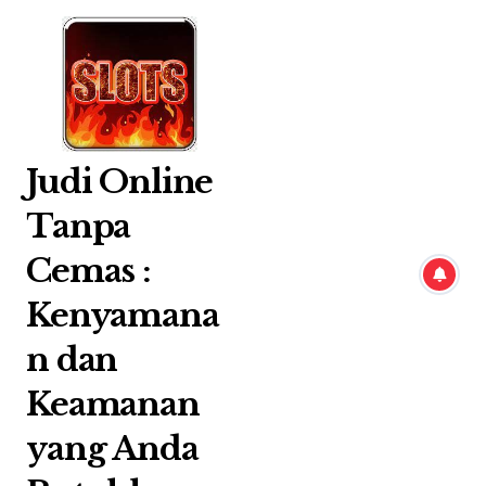
Skip
to
content
Judi Online
Tanpa
Cemas :
Kenyamana
n dan
Keamanan
yang Anda