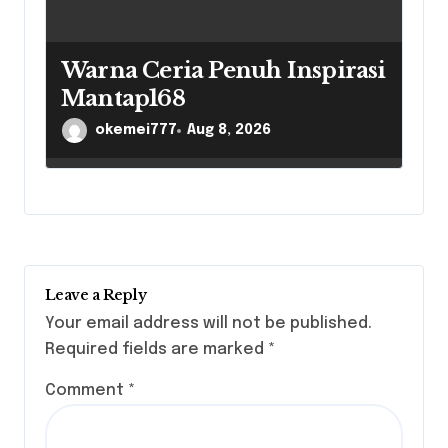
Warna Ceria Penuh Inspirasi
Mantap168
okemei777
Aug 8, 2026
Leave a Reply
Your email address will not be published.
Required fields are marked
*
Comment
*