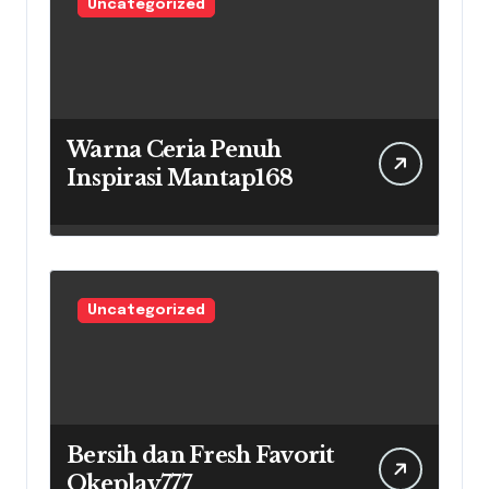
Uncategorized
Warna Ceria Penuh
Inspirasi Mantap168
Uncategorized
Bersih dan Fresh Favorit
Okeplay777