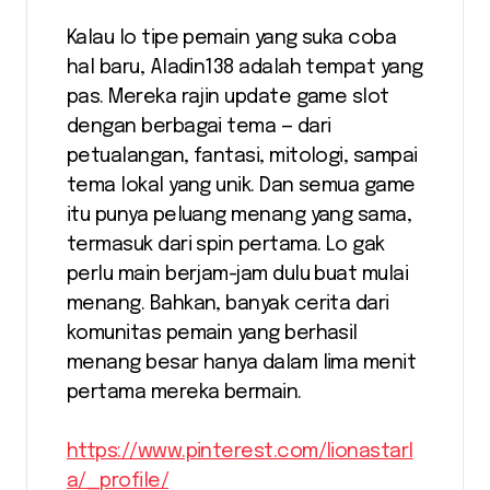
Kalau lo tipe pemain yang suka coba
hal baru, Aladin138 adalah tempat yang
pas. Mereka rajin update game slot
dengan berbagai tema — dari
petualangan, fantasi, mitologi, sampai
tema lokal yang unik. Dan semua game
itu punya peluang menang yang sama,
termasuk dari spin pertama. Lo gak
perlu main berjam-jam dulu buat mulai
menang. Bahkan, banyak cerita dari
komunitas pemain yang berhasil
menang besar hanya dalam lima menit
pertama mereka bermain.
https://www.pinterest.com/lionastarl
a/_profile/