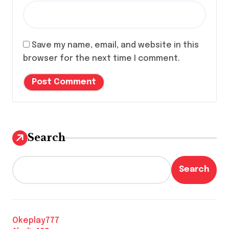
Save my name, email, and website in this
browser for the next time I comment.
Search
Search
Okeplay777