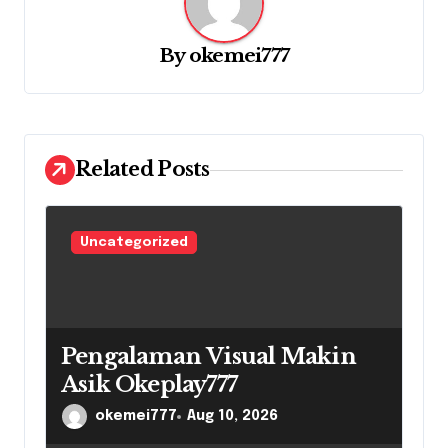
i
g
By
okemei777
a
t
i
Related Posts
o
n
Uncategorized
Pengalaman Visual Makin
Asik Okeplay777
okemei777
Aug 10, 2026