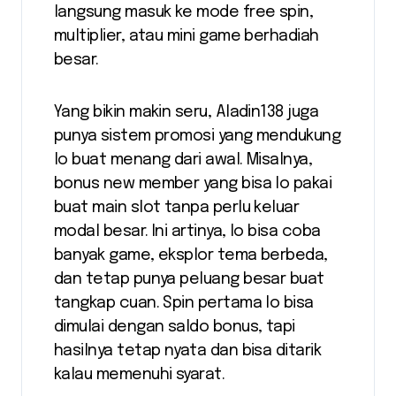
langsung masuk ke mode free spin,
multiplier, atau mini game berhadiah
besar.
Yang bikin makin seru, Aladin138 juga
punya sistem promosi yang mendukung
lo buat menang dari awal. Misalnya,
bonus new member yang bisa lo pakai
buat main slot tanpa perlu keluar
modal besar. Ini artinya, lo bisa coba
banyak game, eksplor tema berbeda,
dan tetap punya peluang besar buat
tangkap cuan. Spin pertama lo bisa
dimulai dengan saldo bonus, tapi
hasilnya tetap nyata dan bisa ditarik
kalau memenuhi syarat.