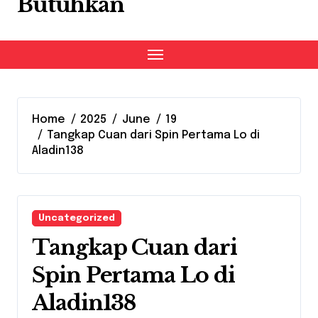
Butuhkan
Home
2025
June
19
Tangkap Cuan dari Spin Pertama Lo di
Aladin138
Uncategorized
Tangkap Cuan dari
Spin Pertama Lo di
Aladin138