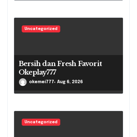
Uncategorized
Bersih dan Fresh Favorit
Okeplay777
okemei777
Aug 6, 2026
Uncategorized