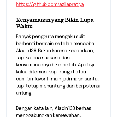
https://github.com/azilapratiya
Kenyamanan yang Bikin Lupa
Waktu
Banyak pengguna mengaku sulit
berhenti bermain setelah mencoba
Aladin138. Bukan karena kecanduan,
tapi karena suasana dan
kenyamanannya bikin betah. Apalagi
kalau ditemani kopi hangat atau
camilan favorit—main jadi makin santai,
tapi tetap menantang dan berpotensi
untung.
Dengan kata lain, Aladin138 berhasil
menggabungkan kemewahan,