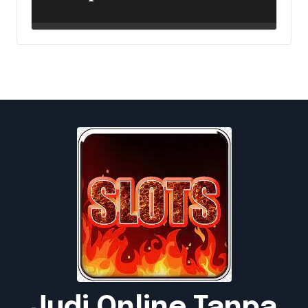
Judi Online Tanpa