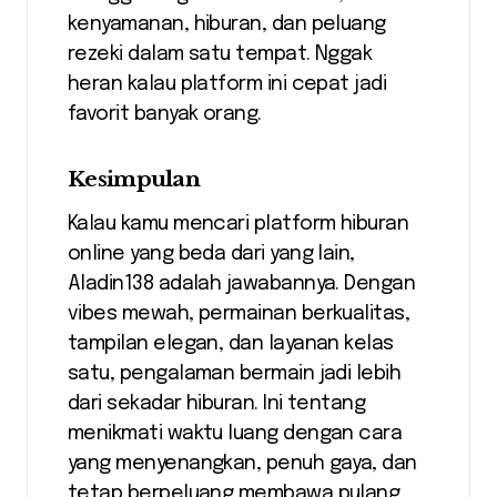
kenyamanan, hiburan, dan peluang
rezeki dalam satu tempat. Nggak
heran kalau platform ini cepat jadi
favorit banyak orang.
Kesimpulan
Kalau kamu mencari platform hiburan
online yang beda dari yang lain,
Aladin138 adalah jawabannya. Dengan
vibes mewah, permainan berkualitas,
tampilan elegan, dan layanan kelas
satu, pengalaman bermain jadi lebih
dari sekadar hiburan. Ini tentang
menikmati waktu luang dengan cara
yang menyenangkan, penuh gaya, dan
tetap berpeluang membawa pulang