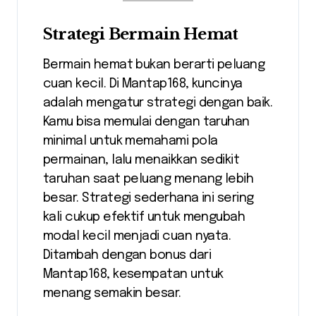
Strategi Bermain Hemat
Bermain hemat bukan berarti peluang
cuan kecil. Di Mantap168, kuncinya
adalah mengatur strategi dengan baik.
Kamu bisa memulai dengan taruhan
minimal untuk memahami pola
permainan, lalu menaikkan sedikit
taruhan saat peluang menang lebih
besar. Strategi sederhana ini sering
kali cukup efektif untuk mengubah
modal kecil menjadi cuan nyata.
Ditambah dengan bonus dari
Mantap168, kesempatan untuk
menang semakin besar.