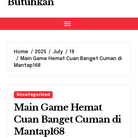
Butuhkan
Home
2025
July
19
Main Game Hemat Cuan Banget Cuman di
Mantap168
Uncategorized
Main Game Hemat
Cuan Banget Cuman di
Mantap168