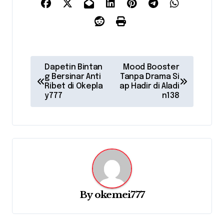
P
Dapetin Bintan
Mood Booster
o
g Bersinar Anti
Tanpa Drama Si
Ribet di Okepla
ap Hadir di Aladi
s
y777
n138
t
n
a
v
i
g
By
okemei777
a