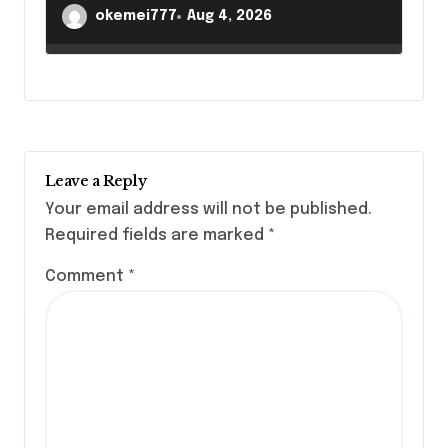
okemei777
Aug 4, 2026
Leave a Reply
Your email address will not be published.
Required fields are marked
*
Comment
*