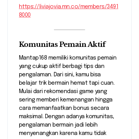
https://liviajovia.mn.co/members/3491
8000
Komunitas Pemain Aktif
Mantap168 memiliki komunitas pemain
yang cukup aktif berbagi tips dan
pengalaman. Dari sini, kamu bisa
belajar trik bermain hemat tapi cuan.
Mulai dari rekomendasi game yang
sering memberi kemenangan hingga
cara memanfaatkan bonus secara
maksimal. Dengan adanya komunitas,
pengalaman bermain jadi lebih
menyenangkan karena kamu tidak