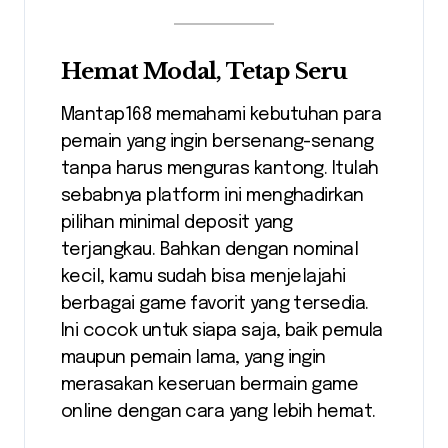
Hemat Modal, Tetap Seru
Mantap168 memahami kebutuhan para
pemain yang ingin bersenang-senang
tanpa harus menguras kantong. Itulah
sebabnya platform ini menghadirkan
pilihan minimal deposit yang
terjangkau. Bahkan dengan nominal
kecil, kamu sudah bisa menjelajahi
berbagai game favorit yang tersedia.
Ini cocok untuk siapa saja, baik pemula
maupun pemain lama, yang ingin
merasakan keseruan bermain game
online dengan cara yang lebih hemat.