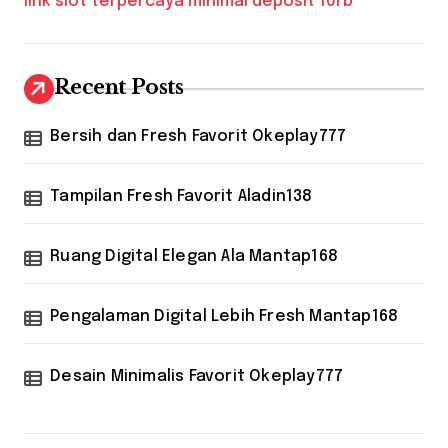
link slot terpercaya minimal deposit 10rb
Recent Posts
Bersih dan Fresh Favorit Okeplay777
Tampilan Fresh Favorit Aladin138
Ruang Digital Elegan Ala Mantap168
Pengalaman Digital Lebih Fresh Mantap168
Desain Minimalis Favorit Okeplay777