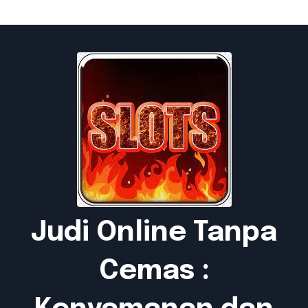
Judi Online Tanpa
Cemas :