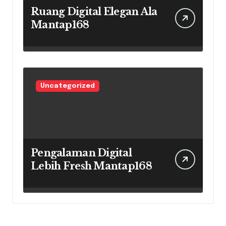
Ruang Digital Elegan Ala
Mantap168
Uncategorized
Pengalaman Digital
Lebih Fresh Mantap168