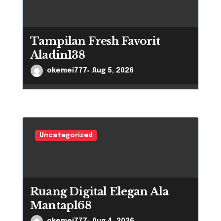
Tampilan Fresh Favorit
Aladin138
okemei777
Aug 5, 2026
Uncategorized
Ruang Digital Elegan Ala
Mantap168