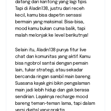
datang dari kantong yang lagi tipis.
Tapi di Aladin138, justru dari receh
kecil, kamu bisa dapetin sensasi
bermain yang maksimal. Bisa-bisa,
mood kamu bukan cuma balik, tapi
malah melonjak ke level berikutnya!
Selain itu, Aladin138 punya fitur live
chat dan komunitas yang aktif. Kamu
bisa ngobrol santai dengan pemain
lain, tukar strategi, atau sekadar
bercanda ringan sambil main bareng.
Suasana kayak gini bikin pengalaman
main jadi lebih hidup dan gak berasa
sendirian. Layaknya recharge mood
bareng teman-teman lama, tapi dalam
versi digital yang praktis.