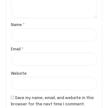
Name
*
Email
*
Website
Save my name, email, and website in this
browser for the next time I comment.