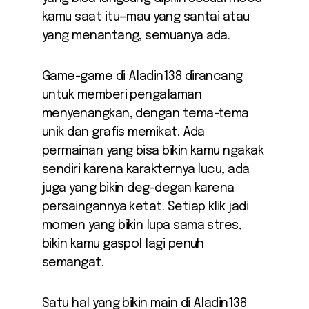
kamu saat itu—mau yang santai atau
yang menantang, semuanya ada.
Game-game di Aladin138 dirancang
untuk memberi pengalaman
menyenangkan, dengan tema-tema
unik dan grafis memikat. Ada
permainan yang bisa bikin kamu ngakak
sendiri karena karakternya lucu, ada
juga yang bikin deg-degan karena
persaingannya ketat. Setiap klik jadi
momen yang bikin lupa sama stres,
bikin kamu gaspol lagi penuh
semangat.
Satu hal yang bikin main di Aladin138