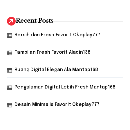
Recent Posts
Bersih dan Fresh Favorit Okeplay777
Tampilan Fresh Favorit Aladin138
Ruang Digital Elegan Ala Mantap168
Pengalaman Digital Lebih Fresh Mantap168
Desain Minimalis Favorit Okeplay777