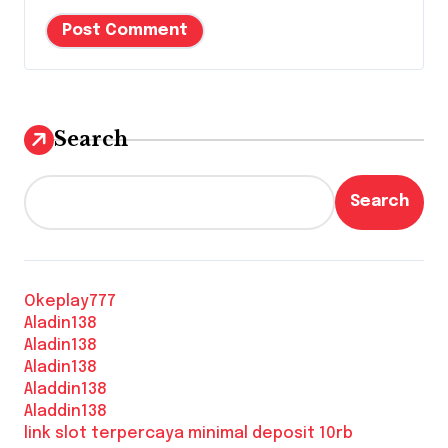
Search
Search
Okeplay777
Aladin138
Aladin138
Aladin138
Aladdin138
Aladdin138
link slot terpercaya minimal deposit 10rb