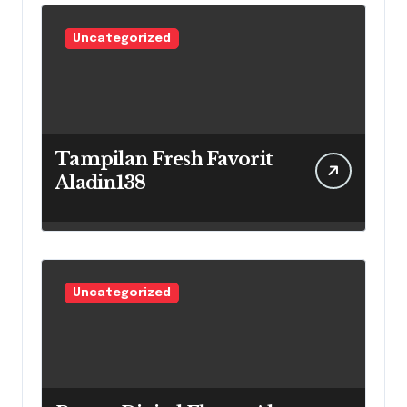
Uncategorized
Tampilan Fresh Favorit
Aladin138
Uncategorized