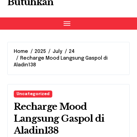
Butuhkan
Home
2025
July
24
Recharge Mood Langsung Gaspol di
Aladin138
Uncategorized
Recharge Mood
Langsung Gaspol di
Aladin138