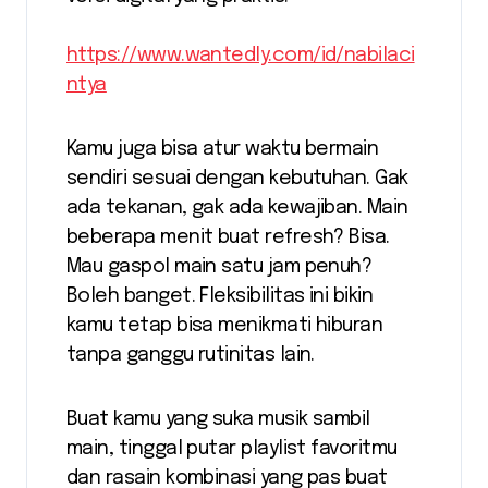
https://www.wantedly.com/id/nabilaci
ntya
Kamu juga bisa atur waktu bermain
sendiri sesuai dengan kebutuhan. Gak
ada tekanan, gak ada kewajiban. Main
beberapa menit buat refresh? Bisa.
Mau gaspol main satu jam penuh?
Boleh banget. Fleksibilitas ini bikin
kamu tetap bisa menikmati hiburan
tanpa ganggu rutinitas lain.
Buat kamu yang suka musik sambil
main, tinggal putar playlist favoritmu
dan rasain kombinasi yang pas buat