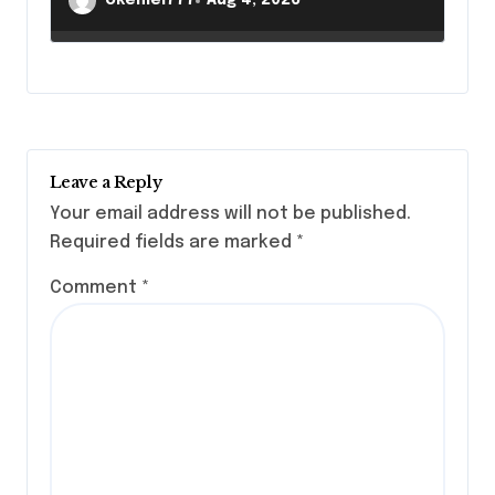
okemei777
Aug 4, 2026
Leave a Reply
Your email address will not be published.
Required fields are marked
*
Comment
*