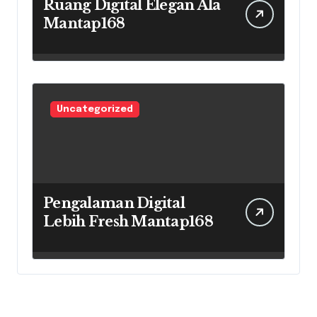
Ruang Digital Elegan Ala
Mantap168
Uncategorized
Pengalaman Digital
Lebih Fresh Mantap168