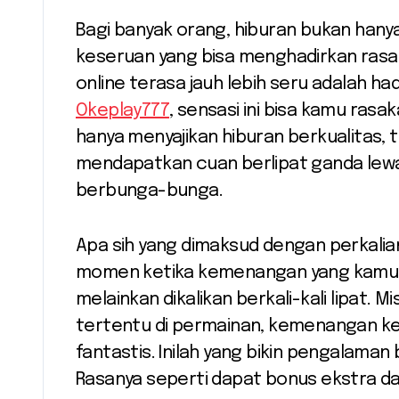
Bagi banyak orang, hiburan bukan hanya soal melepas penat, tapi juga mencari
keseruan yang bisa menghadirkan rasa 
online terasa jauh lebih seru adalah had
Okeplay777
, sensasi ini bisa kamu rasa
hanya menyajikan hiburan berkualitas,
mendapatkan cuan berlipat ganda lewat 
berbunga-bunga.
Apa sih yang dimaksud dengan perkalia
momen ketika kemenangan yang kamu da
melainkan dikalikan berkali-kali lipat. 
tertentu di permainan, kemenangan kec
fantastis. Inilah yang bikin pengalaman
Rasanya seperti dapat bonus ekstra da