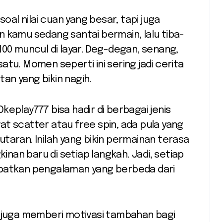
soal nilai cuan yang besar, tapi juga
 kamu sedang santai bermain, lalu tiba-
100 muncul di layar. Deg-degan, senang,
tu. Momen seperti ini sering jadi cerita
an yang bikin nagih.
 Okeplay777 bisa hadir di berbagai jenis
t scatter atau free spin, ada pula yang
taran. Inilah yang bikin permainan terasa
kinan baru di setiap langkah. Jadi, setiap
apatkan pengalaman yang berbeda dari
r juga memberi motivasi tambahan bagi