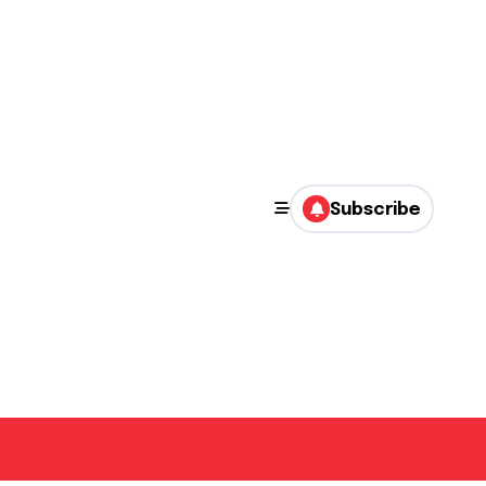
Subscribe