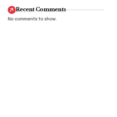
Recent Comments
No comments to show.