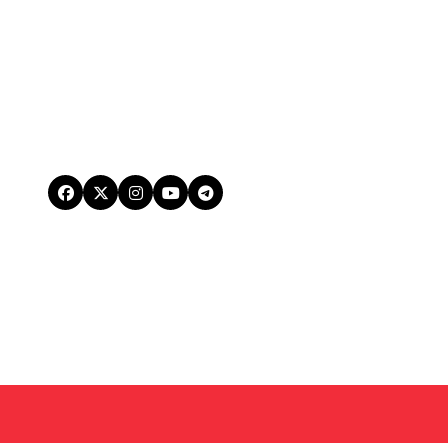
Skip
to
content