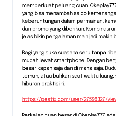
memperkuat peluang cuan. Okeplay777
yang bisa menambah saldo kemenangan 
keberuntungan dalam permainan, kamu
dari promo yang diberikan. Kombinasi an
jelas bikin pengalaman main jadi makin
Bagi yang suka suasana seru tanpa rib
mudah lewat smartphone. Dengan begit
besar kapan saja dan di mana saja. Dud
teman, atau bahkan saat waktu luang,
hiburan praktis ini.
https://peatix.com/user/27598327/vie
Perkalian cuan besar di Okeplay777 a