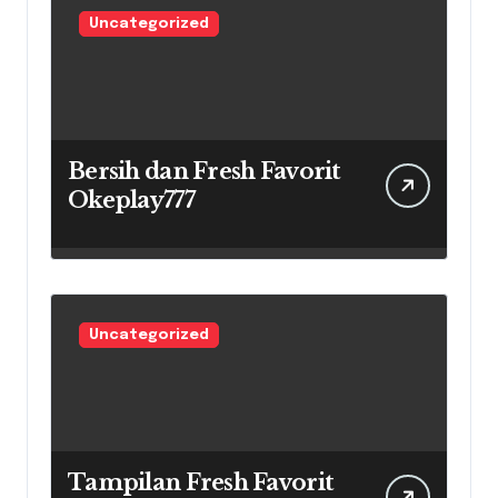
Uncategorized
Bersih dan Fresh Favorit
Okeplay777
Uncategorized
Tampilan Fresh Favorit