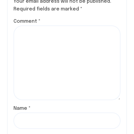
Your email address will not be published.
Required fields are marked
*
Comment
*
Name
*