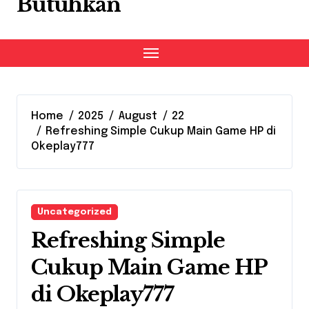
Butuhkan
Home
2025
August
22
Refreshing Simple Cukup Main Game HP di
Okeplay777
Uncategorized
Refreshing Simple
Cukup Main Game HP
di Okeplay777