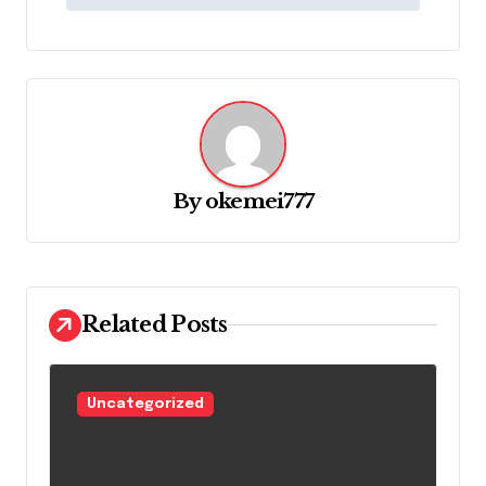
t
n
a
v
i
g
By
okemei777
a
t
i
Related Posts
o
n
Uncategorized