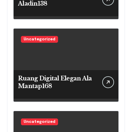
Aladin138
Uncategorized
Ruang Digital Elegan Ala
Mantap168
Uncategorized