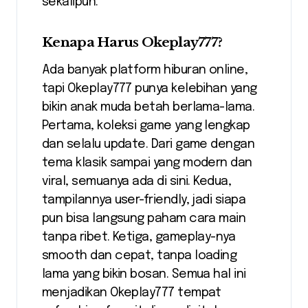
sekalipun.
Kenapa Harus Okeplay777?
Ada banyak platform hiburan online,
tapi Okeplay777 punya kelebihan yang
bikin anak muda betah berlama-lama.
Pertama, koleksi game yang lengkap
dan selalu update. Dari game dengan
tema klasik sampai yang modern dan
viral, semuanya ada di sini. Kedua,
tampilannya user-friendly, jadi siapa
pun bisa langsung paham cara main
tanpa ribet. Ketiga, gameplay-nya
smooth dan cepat, tanpa loading
lama yang bikin bosan. Semua hal ini
menjadikan Okeplay777 tempat