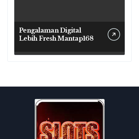
Pengalaman Digital
Lebih Fresh Mantap168