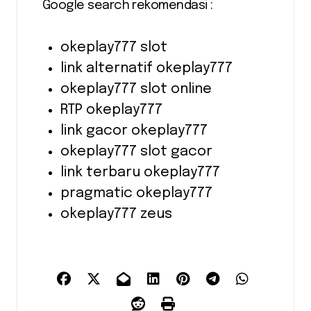
Google search rekomendasi :
okeplay777 slot
link alternatif okeplay777
okeplay777 slot online
RTP okeplay777
link gacor okeplay777
okeplay777 slot gacor
link terbaru okeplay777
pragmatic okeplay777
okeplay777 zeus