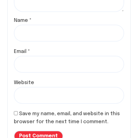
Name
*
Email
*
Website
Save my name, email, and website in this
browser for the next time I comment.