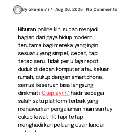
By okemei777
Aug 26, 2025
No Comments
Hiburan online kini sudah menjadi
bagian dari gaya hidup modern,
terutama bagi mereka yang ingin
sesuatu yang simpel, cepat, tapi
tetap seru. Tidak perlu lagi repot
duduk di depan komputer atau keluar
rumah, cukup dengan smartphone,
semua keseruan bisa langsung
dinikmati.
Okeplay777
hadir sebagai
salah satu platform terbaik yang
menawarkan pengalaman main santuy
cukup lewat HP, tapi tetap
menghadirkan peluang cuan lancar