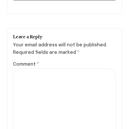
Leave a Reply
Your email address will not be published.
Required fields are marked
*
Comment
*