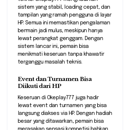
sistem yang stabil, loading cepat, dan
tampilan yang ramah pengguna di layar
HP. Semua ini memastikan pengalaman
bermain jadi mulus, meskipun hanya
lewat perangkat genggam. Dengan
sistem lancar ini, pemain bisa
menikmati keseruan tanpa khawatir
terganggu masalah teknis.
Event dan Turnamen Bisa
Diikuti dari HP
Keseruan di Okeplay777 juga hadir
lewat event dan turnamen yang bisa
langsung diakses via HP. Dengan hadiah
besar yang ditawarkan, pemain bisa
merasakan sensasi kompetisi bahkan