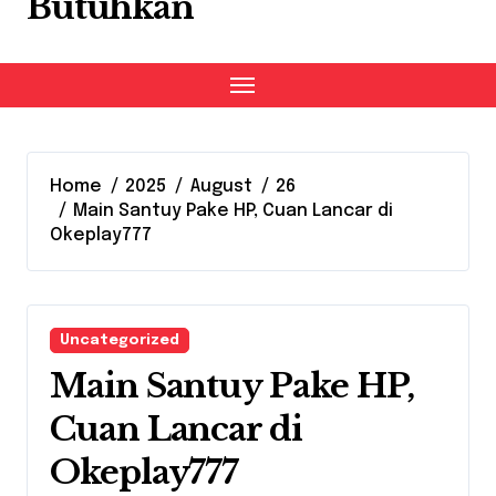
Butuhkan
Home
2025
August
26
Main Santuy Pake HP, Cuan Lancar di
Okeplay777
Uncategorized
Main Santuy Pake HP,
Cuan Lancar di
Okeplay777