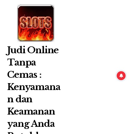
Skip
to
content
Judi Online
Tanpa
Cemas :
Kenyamana
n dan
Keamanan
yang Anda