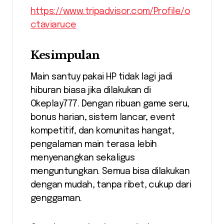
https://www.tripadvisor.com/Profile/o
ctaviaruce
Kesimpulan
Main santuy pakai HP tidak lagi jadi
hiburan biasa jika dilakukan di
Okeplay777. Dengan ribuan game seru,
bonus harian, sistem lancar, event
kompetitif, dan komunitas hangat,
pengalaman main terasa lebih
menyenangkan sekaligus
menguntungkan. Semua bisa dilakukan
dengan mudah, tanpa ribet, cukup dari
genggaman.