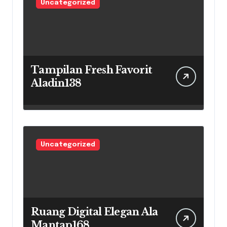
Uncategorized
Tampilan Fresh Favorit
Aladin138
Uncategorized
Ruang Digital Elegan Ala
Mantap168