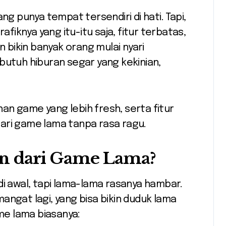
afiknya yang itu-itu saja, fitur terbatas,
bikin banyak orang mulai nyari
butuh hiburan segar yang kekinian,
ihan game yang lebih fresh, serta fitur
ari game lama tanpa rasa ragu.
n dari Game Lama?
di awal, tapi lama-lama rasanya hambar.
angat lagi, yang bisa bikin duduk lama
e lama biasanya: