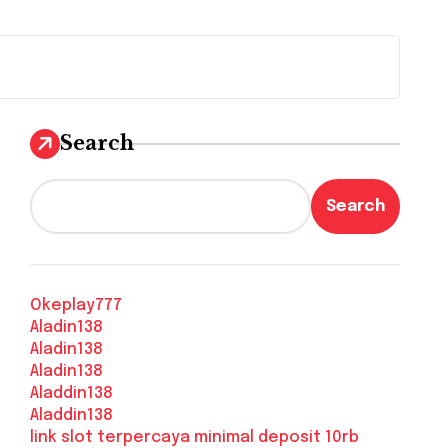
Search
Search
Okeplay777
Aladin138
Aladin138
Aladin138
Aladdin138
Aladdin138
link slot terpercaya minimal deposit 10rb