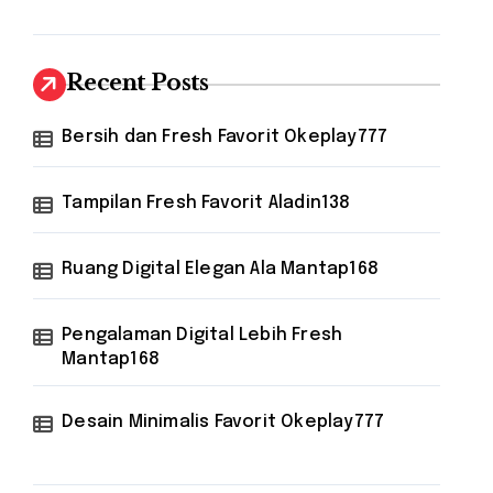
Recent Posts
Bersih dan Fresh Favorit Okeplay777
Tampilan Fresh Favorit Aladin138
Ruang Digital Elegan Ala Mantap168
Pengalaman Digital Lebih Fresh
Mantap168
Desain Minimalis Favorit Okeplay777