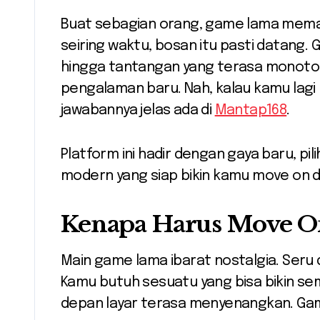
Buat sebagian orang, game lama memang punya tempat tersendiri di hati. Tapi,
seiring waktu, bosan itu pasti datang. Gr
hingga tantangan yang terasa monoton 
pengalaman baru. Nah, kalau kamu lagi 
jawabannya jelas ada di
Mantap168
.
Platform ini hadir dengan gaya baru, pil
modern yang siap bikin kamu move on d
Kenapa Harus Move O
Main game lama ibarat nostalgia. Seru 
Kamu butuh sesuatu yang bisa bikin sem
depan layar terasa menyenangkan. Gam