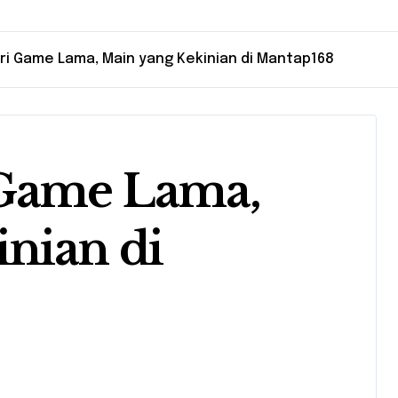
i Game Lama, Main yang Kekinian di Mantap168
 Game Lama,
nian di