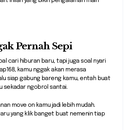
n. Inilah yang bikin pengalaman main
ak Pernah Sepi
 cari hiburan baru, tapi juga soal nyari
antap168, kamu nggak akan merasa
lalu siap gabung bareng kamu, entah buat
au sekadar ngobrol santai.
anan move on kamu jadi lebih mudah.
aru yang klik banget buat nemenin tiap