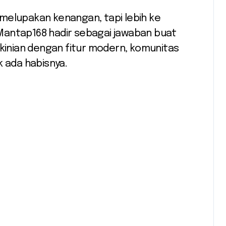
melupakan kenangan, tapi lebih ke
Mantap168 hadir sebagai jawaban buat
inian dengan fitur modern, komunitas
k ada habisnya.