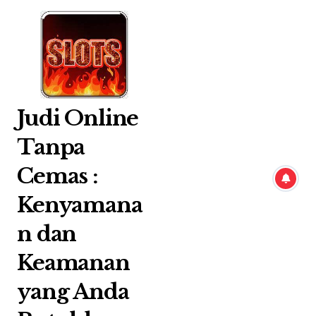
Skip
to
content
Judi Online
Tanpa
Cemas :
Kenyamana
n dan
Keamanan
yang Anda