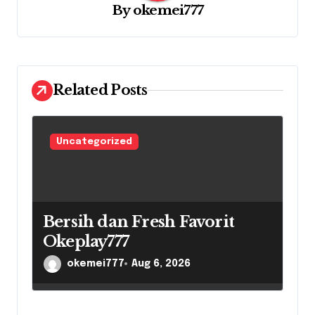
g
By
okemei777
a
t
i
Related Posts
o
n
Uncategorized
Bersih dan Fresh Favorit
Okeplay777
okemei777
Aug 6, 2026