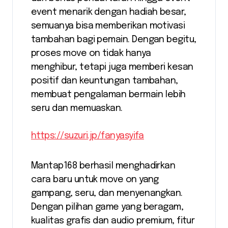
event menarik dengan hadiah besar,
semuanya bisa memberikan motivasi
tambahan bagi pemain. Dengan begitu,
proses move on tidak hanya
menghibur, tetapi juga memberi kesan
positif dan keuntungan tambahan,
membuat pengalaman bermain lebih
seru dan memuaskan.
https://suzuri.jp/fanyasyifa
Mantap168 berhasil menghadirkan
cara baru untuk move on yang
gampang, seru, dan menyenangkan.
Dengan pilihan game yang beragam,
kualitas grafis dan audio premium, fitur