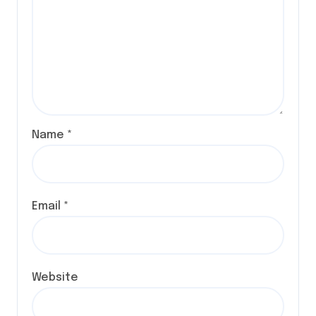
Name
*
Email
*
Website