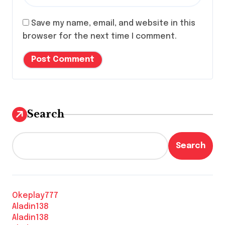
Save my name, email, and website in this
browser for the next time I comment.
Search
Search
Okeplay777
Aladin138
Aladin138