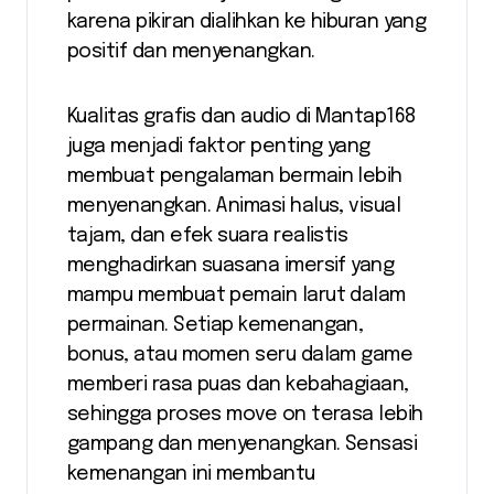
karena pikiran dialihkan ke hiburan yang
positif dan menyenangkan.
Kualitas grafis dan audio di Mantap168
juga menjadi faktor penting yang
membuat pengalaman bermain lebih
menyenangkan. Animasi halus, visual
tajam, dan efek suara realistis
menghadirkan suasana imersif yang
mampu membuat pemain larut dalam
permainan. Setiap kemenangan,
bonus, atau momen seru dalam game
memberi rasa puas dan kebahagiaan,
sehingga proses move on terasa lebih
gampang dan menyenangkan. Sensasi
kemenangan ini membantu