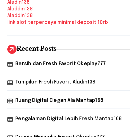
Aladin138
Aladdin138
Aladdin138
link slot terpercaya minimal deposit 10rb
Recent Posts
Bersih dan Fresh Favorit Okeplay777
Tampilan Fresh Favorit Aladin138
Ruang Digital Elegan Ala Mantap168
Pengalaman Digital Lebih Fresh Mantap168