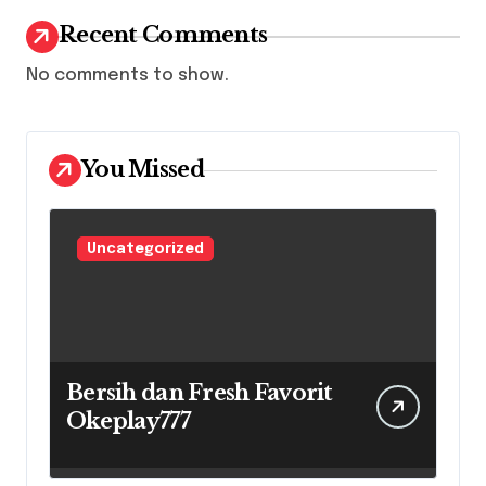
Recent Comments
No comments to show.
You Missed
Uncategorized
Bersih dan Fresh Favorit
Okeplay777