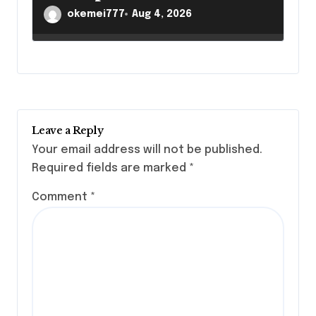
okemei777
Aug 4, 2026
Leave a Reply
Your email address will not be published.
Required fields are marked
*
Comment
*