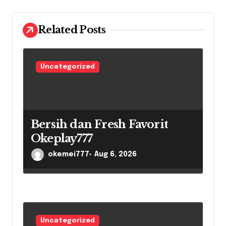
t
Related Posts
i
o
n
Uncategorized
Bersih dan Fresh Favorit
Okeplay777
okemei777
Aug 6, 2026
Uncategorized