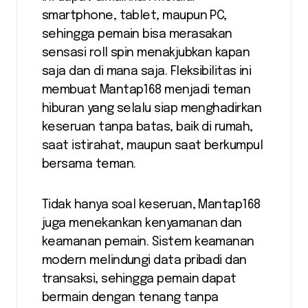
smartphone, tablet, maupun PC,
sehingga pemain bisa merasakan
sensasi roll spin menakjubkan kapan
saja dan di mana saja. Fleksibilitas ini
membuat Mantap168 menjadi teman
hiburan yang selalu siap menghadirkan
keseruan tanpa batas, baik di rumah,
saat istirahat, maupun saat berkumpul
bersama teman.
Tidak hanya soal keseruan, Mantap168
juga menekankan kenyamanan dan
keamanan pemain. Sistem keamanan
modern melindungi data pribadi dan
transaksi, sehingga pemain dapat
bermain dengan tenang tanpa