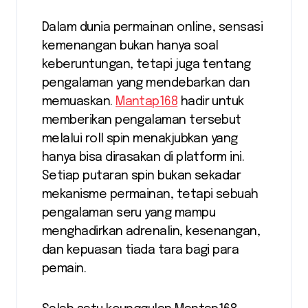
Dalam dunia permainan online, sensasi
kemenangan bukan hanya soal
keberuntungan, tetapi juga tentang
pengalaman yang mendebarkan dan
memuaskan.
Mantap168
hadir untuk
memberikan pengalaman tersebut
melalui roll spin menakjubkan yang
hanya bisa dirasakan di platform ini.
Setiap putaran spin bukan sekadar
mekanisme permainan, tetapi sebuah
pengalaman seru yang mampu
menghadirkan adrenalin, kesenangan,
dan kepuasan tiada tara bagi para
pemain.