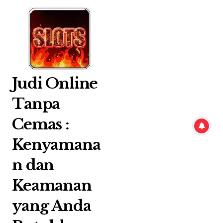
Skip
to
content
Judi Online
Tanpa
Cemas :
Kenyamana
n dan
Keamanan
yang Anda