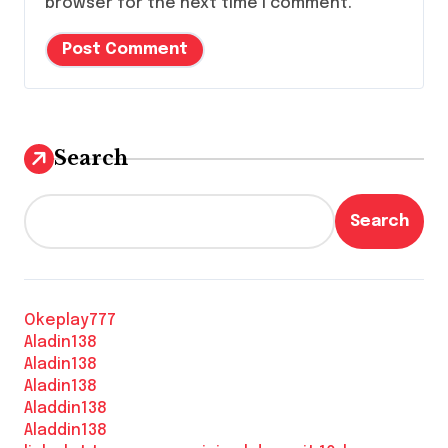
browser for the next time I comment.
Search
Search
Okeplay777
Aladin138
Aladin138
Aladin138
Aladdin138
Aladdin138