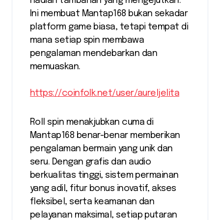
hadiah tambahan yang mengejutkan.
Ini membuat Mantap168 bukan sekadar
platform game biasa, tetapi tempat di
mana setiap spin membawa
pengalaman mendebarkan dan
memuaskan.
https://coinfolk.net/user/aureljelita
Roll spin menakjubkan cuma di
Mantap168 benar-benar memberikan
pengalaman bermain yang unik dan
seru. Dengan grafis dan audio
berkualitas tinggi, sistem permainan
yang adil, fitur bonus inovatif, akses
fleksibel, serta keamanan dan
pelayanan maksimal, setiap putaran