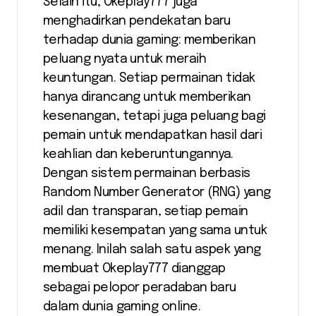
Selain itu, Okeplay777 juga
menghadirkan pendekatan baru
terhadap dunia gaming: memberikan
peluang nyata untuk meraih
keuntungan. Setiap permainan tidak
hanya dirancang untuk memberikan
kesenangan, tetapi juga peluang bagi
pemain untuk mendapatkan hasil dari
keahlian dan keberuntungannya.
Dengan sistem permainan berbasis
Random Number Generator (RNG) yang
adil dan transparan, setiap pemain
memiliki kesempatan yang sama untuk
menang. Inilah salah satu aspek yang
membuat Okeplay777 dianggap
sebagai pelopor peradaban baru
dalam dunia gaming online.