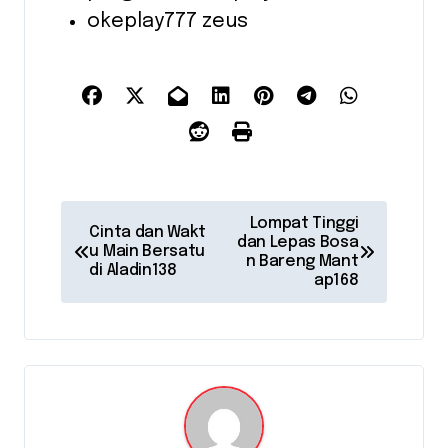
okeplay777 zeus
P
Lompat Tinggi
Cinta dan Wakt
o
dan Lepas Bosa
u Main Bersatu
n Bareng Mant
di Aladin138
s
ap168
t
n
a
v
i