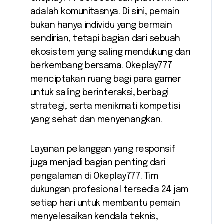
adalah komunitasnya. Di sini, pemain
bukan hanya individu yang bermain
sendirian, tetapi bagian dari sebuah
ekosistem yang saling mendukung dan
berkembang bersama. Okeplay777
menciptakan ruang bagi para gamer
untuk saling berinteraksi, berbagi
strategi, serta menikmati kompetisi
yang sehat dan menyenangkan.
Layanan pelanggan yang responsif
juga menjadi bagian penting dari
pengalaman di Okeplay777. Tim
dukungan profesional tersedia 24 jam
setiap hari untuk membantu pemain
menyelesaikan kendala teknis,