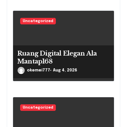
Uncategorized
Ruang Digital Elegan Ala
Mantap168
okemei777
Aug 4, 2026
Uncategorized