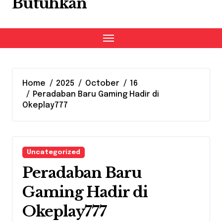
Butuhkan
Home
2025
October
16
Peradaban Baru Gaming Hadir di
Okeplay777
Uncategorized
Peradaban Baru
Gaming Hadir di
Okeplay777