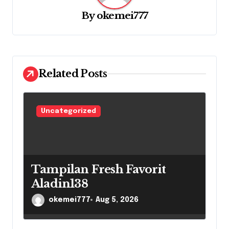
g
By
okemei777
a
t
i
Related Posts
o
n
Uncategorized
Tampilan Fresh Favorit
Aladin138
okemei777
Aug 5, 2026