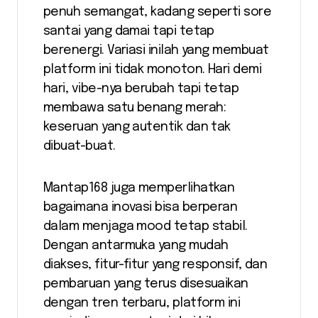
penuh semangat, kadang seperti sore
santai yang damai tapi tetap
berenergi. Variasi inilah yang membuat
platform ini tidak monoton. Hari demi
hari, vibe-nya berubah tapi tetap
membawa satu benang merah:
keseruan yang autentik dan tak
dibuat-buat.
Mantap168 juga memperlihatkan
bagaimana inovasi bisa berperan
dalam menjaga mood tetap stabil.
Dengan antarmuka yang mudah
diakses, fitur-fitur yang responsif, dan
pembaruan yang terus disesuaikan
dengan tren terbaru, platform ini