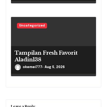
Uncategorized
Tampilan Fresh Favorit
Aladin138
okemei777
Aug 5, 2026
Leave a Reply