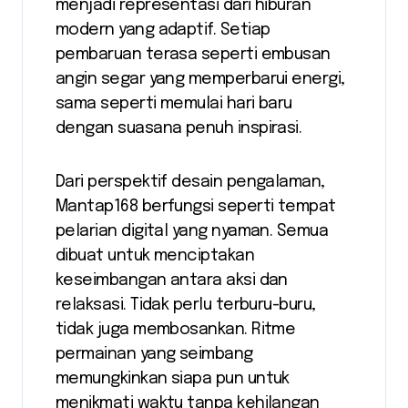
menjadi representasi dari hiburan
modern yang adaptif. Setiap
pembaruan terasa seperti embusan
angin segar yang memperbarui energi,
sama seperti memulai hari baru
dengan suasana penuh inspirasi.
Dari perspektif desain pengalaman,
Mantap168 berfungsi seperti tempat
pelarian digital yang nyaman. Semua
dibuat untuk menciptakan
keseimbangan antara aksi dan
relaksasi. Tidak perlu terburu-buru,
tidak juga membosankan. Ritme
permainan yang seimbang
memungkinkan siapa pun untuk
menikmati waktu tanpa kehilangan