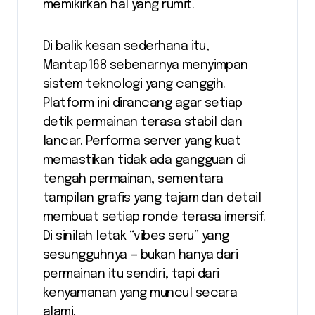
memikirkan hal yang rumit.
Di balik kesan sederhana itu,
Mantap168 sebenarnya menyimpan
sistem teknologi yang canggih.
Platform ini dirancang agar setiap
detik permainan terasa stabil dan
lancar. Performa server yang kuat
memastikan tidak ada gangguan di
tengah permainan, sementara
tampilan grafis yang tajam dan detail
membuat setiap ronde terasa imersif.
Di sinilah letak “vibes seru” yang
sesungguhnya — bukan hanya dari
permainan itu sendiri, tapi dari
kenyamanan yang muncul secara
alami.