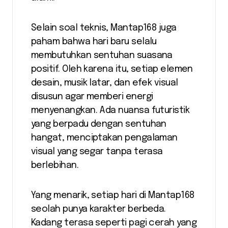
Selain soal teknis, Mantap168 juga
paham bahwa hari baru selalu
membutuhkan sentuhan suasana
positif. Oleh karena itu, setiap elemen
desain, musik latar, dan efek visual
disusun agar memberi energi
menyenangkan. Ada nuansa futuristik
yang berpadu dengan sentuhan
hangat, menciptakan pengalaman
visual yang segar tanpa terasa
berlebihan.
Yang menarik, setiap hari di Mantap168
seolah punya karakter berbeda.
Kadang terasa seperti pagi cerah yang