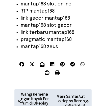
mantap168 slot online
RTP mantap168
link gacor mantap168
mantap168 slot gacor
link terbaru mantap168
pragmatic mantap168
mantap168 zeus
P
Wangi Kemena
Main Santai Aut
o
ngan Kayak Par
o Happy Baren
fum di Okeplay
g Aladin138