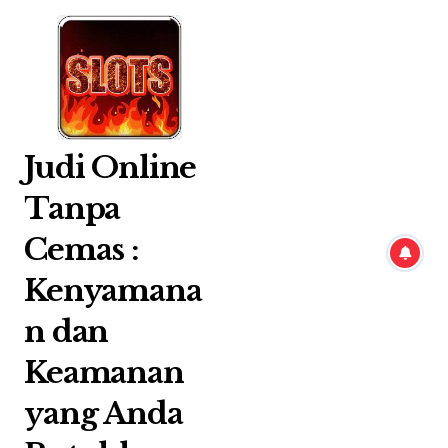
Skip
to
content
Judi Online
Tanpa
Cemas :
Kenyamana
n dan
Keamanan
yang Anda