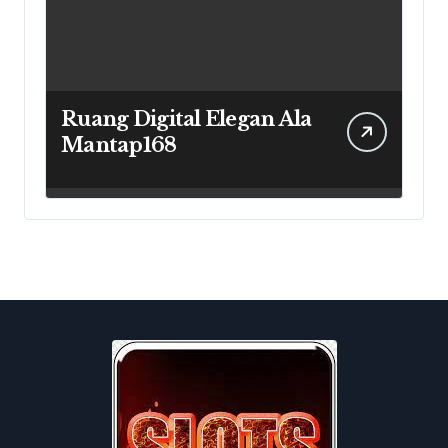
Ruang Digital Elegan Ala
Mantap168