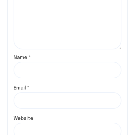
Name
*
Email
*
Website