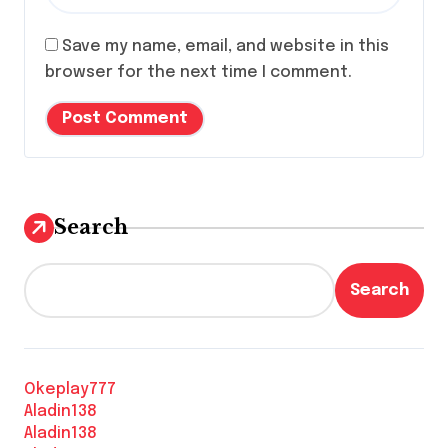
Save my name, email, and website in this
browser for the next time I comment.
Search
Search
Okeplay777
Aladin138
Aladin138