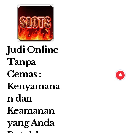
Skip
to
content
Judi Online
Tanpa
Cemas :
Kenyamana
n dan
Keamanan
yang Anda