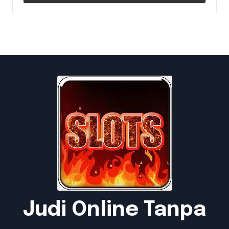
Judi Online Tanpa