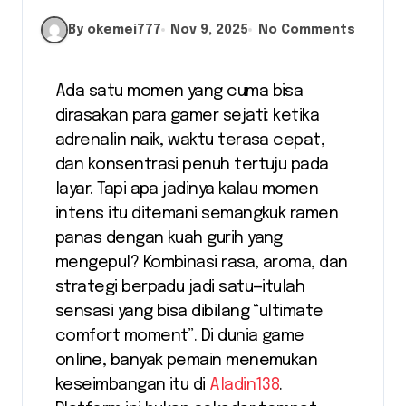
By okemei777
Nov 9, 2025
No Comments
Ada satu momen yang cuma bisa
dirasakan para gamer sejati: ketika
adrenalin naik, waktu terasa cepat,
dan konsentrasi penuh tertuju pada
layar. Tapi apa jadinya kalau momen
intens itu ditemani semangkuk ramen
panas dengan kuah gurih yang
mengepul? Kombinasi rasa, aroma, dan
strategi berpadu jadi satu—itulah
sensasi yang bisa dibilang “ultimate
comfort moment”. Di dunia game
online, banyak pemain menemukan
keseimbangan itu di
Aladin138
.