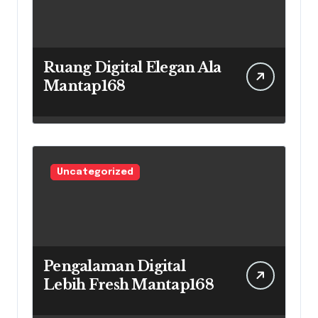
Ruang Digital Elegan Ala
Mantap168
Uncategorized
Pengalaman Digital
Lebih Fresh Mantap168