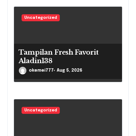
Uncategorized
Tampilan Fresh Favorit
Aladin138
okemei777
Aug 5, 2026
Uncategorized