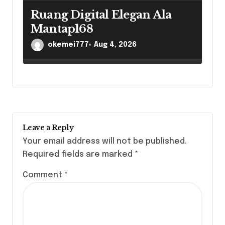
Ruang Digital Elegan Ala
Mantap168
okemei777
Aug 4, 2026
Leave a Reply
Your email address will not be published.
Required fields are marked
*
Comment
*