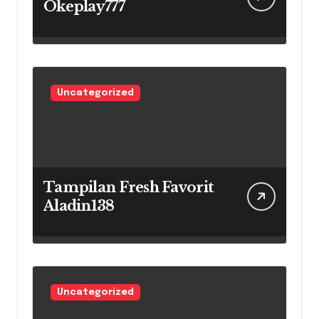
Okeplay777
Uncategorized
Tampilan Fresh Favorit
Aladin138
Uncategorized