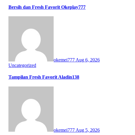
Bersih dan Fresh Favorit Okeplay777
okemei777
Aug 6, 2026
Uncategorized
Tampilan Fresh Favorit Aladin138
okemei777
Aug 5, 2026