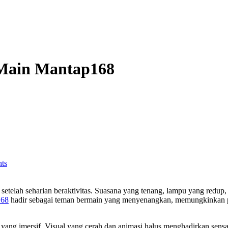
Main Mantap168
ts
168
hadir sebagai teman bermain yang menyenangkan, memungkinkan pe
a yang imersif. Visual yang cerah dan animasi halus menghadirkan se