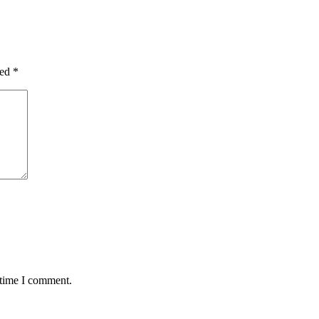
ked
*
 time I comment.