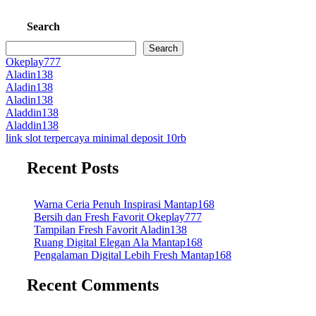
Search
Search
Okeplay777
Aladin138
Aladin138
Aladin138
Aladdin138
Aladdin138
link slot terpercaya minimal deposit 10rb
Recent Posts
Warna Ceria Penuh Inspirasi Mantap168
Bersih dan Fresh Favorit Okeplay777
Tampilan Fresh Favorit Aladin138
Ruang Digital Elegan Ala Mantap168
Pengalaman Digital Lebih Fresh Mantap168
Recent Comments