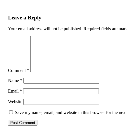
Leave a Reply
Your email address will not be published.
Required fields are mar
Comment
*
Name
*
Email
*
Website
Save my name, email, and website in this browser for the next