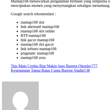
Mantap168 menawarkan pengalaman bermain yang sempurna untu
menciptakan momen yang menyenangkan sekaligus menantang. Pem
Google search rekomendasi :
mantap168 slot
link alternatif mantap168
mantap168 slot online
RTP mantap168
link gacor mantap168
mantap168 slot gacor
link terbaru mantap168
pragmatic mantap168
mantap168 zeus
Post
Tips Main Cerdas Biar Makin Jago Bareng Okeplay777
Kesenangan Tanpa Batas Cuma Bareng Aladin138
navigation