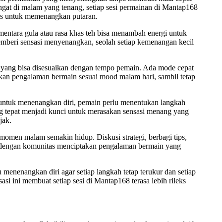
gat di malam yang tenang, setiap sesi permainan di Mantap168
kus untuk memenangkan putaran.
entara gula atau rasa khas teh bisa menambah energi untuk
emberi sensasi menyenangkan, seolah setiap kemenangan kecil
 yang bisa disesuaikan dengan tempo pemain. Ada mode cepat
aikan pengalaman bermain sesuai mood malam hari, sambil tetap
t untuk menenangkan diri, pemain perlu menentukan langkah
 tepat menjadi kunci untuk merasakan sensasi menang yang
jak.
omen malam semakin hidup. Diskusi strategi, berbagi tips,
si dengan komunitas menciptakan pengalaman bermain yang
 menenangkan diri agar setiap langkah tetap terukur dan setiap
si ini membuat setiap sesi di Mantap168 terasa lebih rileks