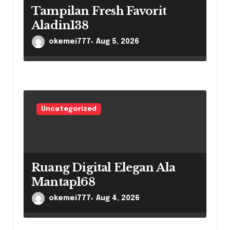
Tampilan Fresh Favorit
Aladin138
okemei777
Aug 5, 2026
Uncategorized
Ruang Digital Elegan Ala
Mantap168
okemei777
Aug 4, 2026