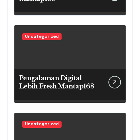
Uncategorized
Pengalaman Digital
Lebih Fresh Mantap168
Uncategorized