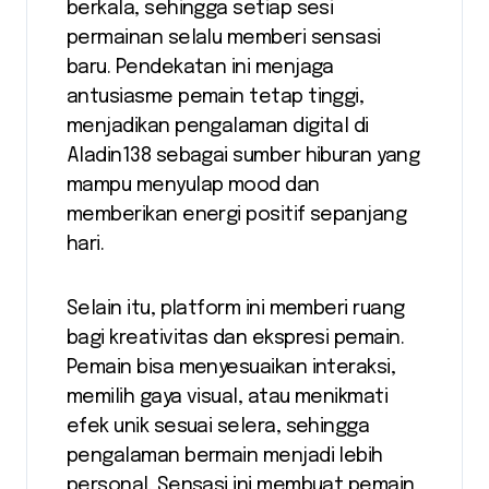
berkala, sehingga setiap sesi
permainan selalu memberi sensasi
baru. Pendekatan ini menjaga
antusiasme pemain tetap tinggi,
menjadikan pengalaman digital di
Aladin138 sebagai sumber hiburan yang
mampu menyulap mood dan
memberikan energi positif sepanjang
hari.
Selain itu, platform ini memberi ruang
bagi kreativitas dan ekspresi pemain.
Pemain bisa menyesuaikan interaksi,
memilih gaya visual, atau menikmati
efek unik sesuai selera, sehingga
pengalaman bermain menjadi lebih
personal. Sensasi ini membuat pemain