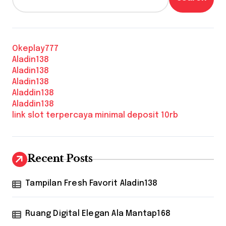
Okeplay777
Aladin138
Aladin138
Aladin138
Aladdin138
Aladdin138
link slot terpercaya minimal deposit 10rb
Recent Posts
Tampilan Fresh Favorit Aladin138
Ruang Digital Elegan Ala Mantap168