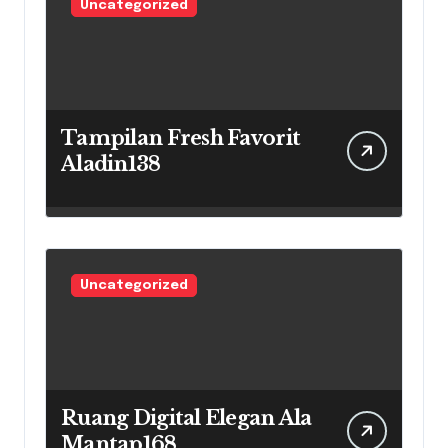
Uncategorized
Tampilan Fresh Favorit
Aladin138
Uncategorized
Ruang Digital Elegan Ala
Mantap168