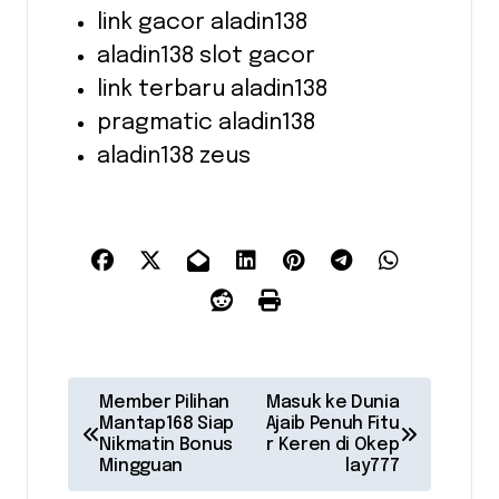
link gacor aladin138
aladin138 slot gacor
link terbaru aladin138
pragmatic aladin138
aladin138 zeus
P
Member Pilihan
Masuk ke Dunia
o
Mantap168 Siap
Ajaib Penuh Fitu
Nikmatin Bonus
r Keren di Okep
s
Mingguan
lay777