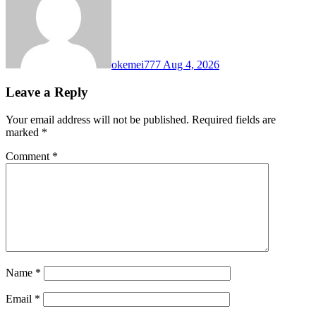
okemei777
Aug 4, 2026
Leave a Reply
Your email address will not be published.
Required fields are
marked
*
Comment
*
Name
*
Email
*