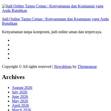
Judi Online Tanpa Cemas : Kenyamanan dan Keamanan yang Anda
Butuhkan
Kenyamanan tanpa kompromi, judi online aman dan terpercaya.
Copyright © All rights reserved
|
Newsblogs
by
Themeansar
.
Archives
August 2026
July 2026
June 2026
May 2026
April 2026
March 2026