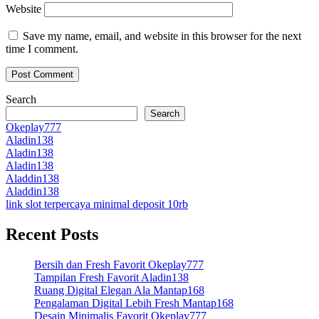
Website
Save my name, email, and website in this browser for the next
time I comment.
Search
Search
Okeplay777
Aladin138
Aladin138
Aladin138
Aladdin138
Aladdin138
link slot terpercaya minimal deposit 10rb
Recent Posts
Bersih dan Fresh Favorit Okeplay777
Tampilan Fresh Favorit Aladin138
Ruang Digital Elegan Ala Mantap168
Pengalaman Digital Lebih Fresh Mantap168
Desain Minimalis Favorit Okeplay777