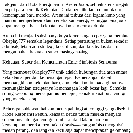
Tak jauh dari Kota Energi berdiri Arena Juara, sebuah arena megah
tempat para pemilik Kekuatan Tanda berlatih dan menunjukkan
kemampuan baru mereka. Arena ini terbuat dari logam kuno yang
mampu memperbesar atau menetralkan energi, sehingga para juara
dapat menguji batas kekuatannya tanpa merusak dunia.
Arena ini menjadi saksi banyaknya kemenangan epic yang membuat
Okeplay777 semakin legendaris. Setiap pertarungan bukan sekadar
adu fisik, tetapi adu strategi, kecerdikan, dan kreativitas dalam
menggunakan kekuatan super masing-masing.
Kekuatan Super dan Kemenangan Epic: Simbiosis Sempurna
Yang membuat Okeplay777 unik adalah hubungan dua arah antara
kekuatan super dan kemenangan epic. Kemenangan dapat
membangkitkan kekuatan baru, dan kekuatan itu, pada gilirannya,
memungkinkan terciptanya kemenangan lebih besar lagi. Semakin
sering seseorang mencapai momen epic, semakin kuat pula energi
yang mereka serap.
Beberapa pahlawan bahkan mencapai tingkat tertinggi yang disebut
Mode Resonansi Penuh, keadaan ketika tubuh mereka menyatu
sepenuhnya dengan energi Tujuh Tanda. Dalam mode ini,
kemampuan mereka meningkat drastis—serangan bisa mengubah
medan perang, dan langkah kecil saja dapat menciptakan gelombang