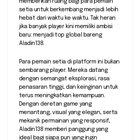
memberikan ruang bagi para pemain
setia untuk berkembang menjadi lebih
hebat dari waktu ke waktu. Tak heran
jika banyak player kini memiliki ambisi
baru: menjadi top global bareng
Aladin138.
Para pemain setia di platform ini bukan
sembarang player. Mereka datang
dengan semangat eksplorasi, rasa
penasaran tinggi, dan keinginan untuk
terus meningkatkan kemampuan.
Dengan deretan game yang
menantang, visual yang elegan, serta
mekanik permainan yang responsif,
Aladin138 memberi panggung yang
ideal bagi siapa pun yang ingin