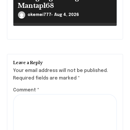
Mantap168
okemei777
Aug 4, 2026
Leave a Reply
Your email address will not be published.
Required fields are marked
*
Comment
*