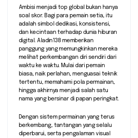
Ambisi menjadi top global bukan hanya
soal skor. Bagi para pemain setia, itu
adalah simbol dedikasi, konsistensi,
dan kecintaan terhadap dunia hiburan
digital. Aladin138 memberikan
panggung yang memungkinkan mereka
melihat perkembangan diri sendiri dari
waktu ke waktu. Mulai dari pemain
biasa, naik perlahan, menguasai teknik
tertentu, memahami pola permainan,
hingga akhirnya menjadi salah satu
nama yang bersinar di papan peringkat.
Dengan sistem permainan yang terus
berkembang, tantangan yang selalu
diperbarui, serta pengalaman visual