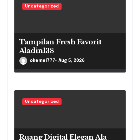
Uncategorized
Tampilan Fresh Favorit
Aladin138
okemei777
Aug 5, 2026
Uncategorized
Ruang Digital Elegan Ala