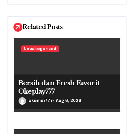
a
t
i
Related Posts
o
n
Uncategorized
Bersih dan Fresh Favorit
Okeplay777
okemei777
Aug 6, 2026