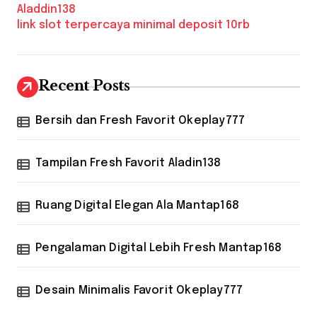
Aladdin138
link slot terpercaya minimal deposit 10rb
Recent Posts
Bersih dan Fresh Favorit Okeplay777
Tampilan Fresh Favorit Aladin138
Ruang Digital Elegan Ala Mantap168
Pengalaman Digital Lebih Fresh Mantap168
Desain Minimalis Favorit Okeplay777