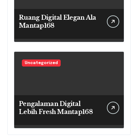
Ruang Digital Elegan Ala
Mantap168
Uncategorized
Pengalaman Digital
Lebih Fresh Mantap168