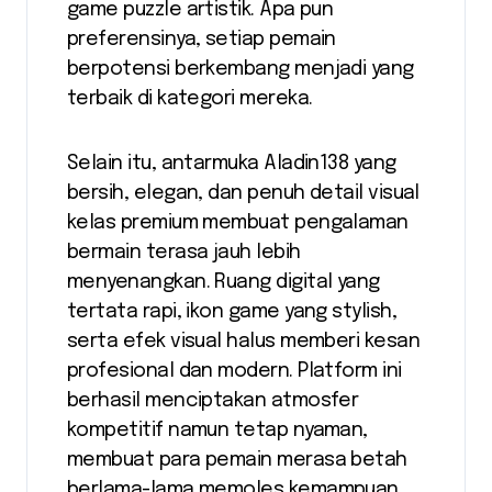
game puzzle artistik. Apa pun
preferensinya, setiap pemain
berpotensi berkembang menjadi yang
terbaik di kategori mereka.
Selain itu, antarmuka Aladin138 yang
bersih, elegan, dan penuh detail visual
kelas premium membuat pengalaman
bermain terasa jauh lebih
menyenangkan. Ruang digital yang
tertata rapi, ikon game yang stylish,
serta efek visual halus memberi kesan
profesional dan modern. Platform ini
berhasil menciptakan atmosfer
kompetitif namun tetap nyaman,
membuat para pemain merasa betah
berlama-lama memoles kemampuan.