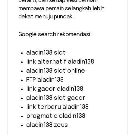
berarti, dan setiap sesi bermain
membawa pemain selangkah lebih
dekat menuju puncak.
Google search rekomendasi :
aladin138 slot
link alternatif aladin138
aladin138 slot online
RTP aladin138
link gacor aladin138
aladin138 slot gacor
link terbaru aladin138
pragmatic aladin138
aladin138 zeus