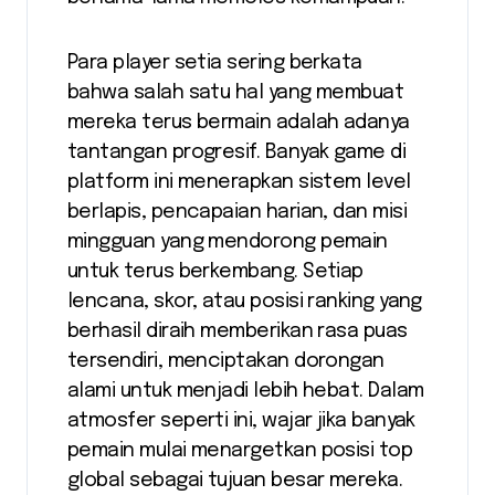
Para player setia sering berkata
bahwa salah satu hal yang membuat
mereka terus bermain adalah adanya
tantangan progresif. Banyak game di
platform ini menerapkan sistem level
berlapis, pencapaian harian, dan misi
mingguan yang mendorong pemain
untuk terus berkembang. Setiap
lencana, skor, atau posisi ranking yang
berhasil diraih memberikan rasa puas
tersendiri, menciptakan dorongan
alami untuk menjadi lebih hebat. Dalam
atmosfer seperti ini, wajar jika banyak
pemain mulai menargetkan posisi top
global sebagai tujuan besar mereka.