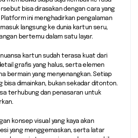
tersebut bisa dirasakan dengan cara yang
. Platform ini menghadirkan pengalaman
masuk langsung ke dunia kartun seru,
nangan bertemu dalam satu layar.
 nuansa kartun sudah terasa kuat dari
detail grafis yang halus, serta elemen
na bermain yang menyenangkan. Setiap
g bisa dimainkan, bukan sekadar ditonton.
asa terhubung dan penasaran untuk
rkan.
gan konsep visual yang kaya akan
presi yang menggemaskan, serta latar