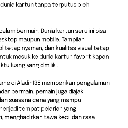
 dunia kartun tanpa terputus oleh
dalam bermain. Dunia kartun seru ini bisa
desktop maupun mobile. Tampilan
l tetap nyaman, dan kualitas visual tetap
ntuk masuk ke dunia kartun favorit kapan
tu luang yang dimiliki.
game di Aladin138 memberikan pengalaman
dar bermain, pemain juga diajak
, dan suasana ceria yang mampu
menjadi tempat pelarian yang
i, menghadirkan tawa kecil dan rasa