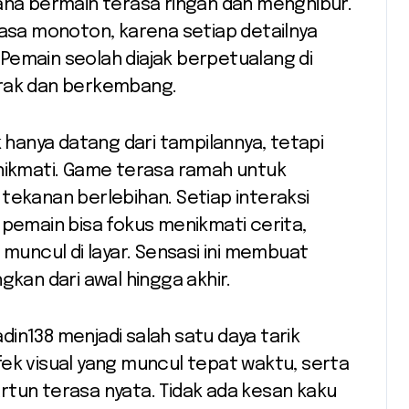
a bermain terasa ringan dan menghibur.
rasa monoton, karena setiap detailnya
Pemain seolah diajak berpetualang di
erak dan berkembang.
k hanya datang dari tampilannya, tetapi
inikmati. Game terasa ramah untuk
tekanan berlebihan. Setiap interaksi
 pemain bisa fokus menikmati cerita,
uncul di layar. Sensasi ini membuat
an dari awal hingga akhir.
ladin138 menjadi salah satu daya tarik
fek visual yang muncul tepat waktu, serta
rtun terasa nyata. Tidak ada kesan kaku