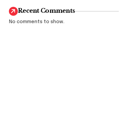
Recent Comments
No comments to show.