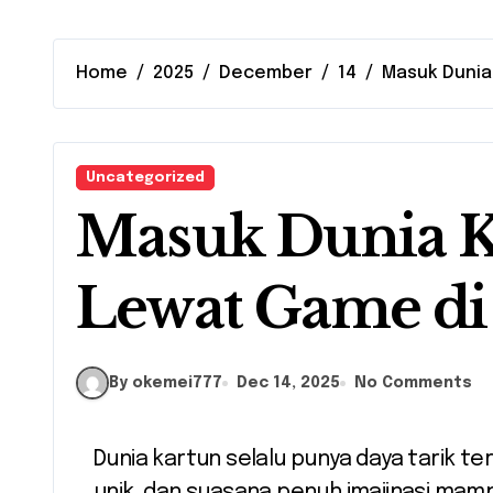
Home
2025
December
14
Masuk Dunia
Uncategorized
Masuk Dunia K
Lewat Game di
By okemei777
Dec 14, 2025
No Comments
Dunia kartun selalu punya daya tarik tersendiri. Warna-warna cerah, karakter
unik, dan suasana penuh imajinasi mam