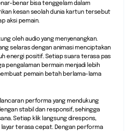
enar-benar bisa tenggelam dalam
rikan kesan seolah dunia kartun tersebut
p aksi pemain.
dukung oleh audio yang menyenangkan.
 yang selaras dengan animasi menciptakan
 energi positif. Setiap suara terasa pas
gga pengalaman bermain menjadi lebih
ni membuat pemain betah berlama-lama
 kelancaran performa yang mendukung
engan stabil dan responsif, sehingga
na. Setiap klik langsung direspons,
n layar terasa cepat. Dengan performa