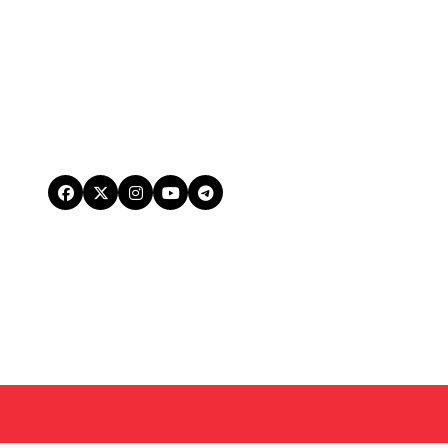
Skip
to
content