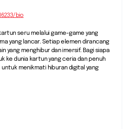
16233/bio
 kartun seru melalui game-game yang
rma yang lancar. Setiap elemen dirancang
 yang menghibur dan imersif. Bagi siapa
uk ke dunia kartun yang ceria dan penuh
at untuk menikmati hiburan digital yang