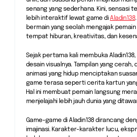
senang yang sederhana. Kini, sensasi 
lebih interaktif lewat game di
Aladin138
bermain yang seolah mengajak pemain 
tempat hiburan, kreativitas, dan kese
Sejak pertama kali membuka Aladin138,
desain visualnya. Tampilan yang cerah, 
animasi yang hidup menciptakan suasa
game terasa seperti cerita kartun yan
Hal ini membuat pemain langsung mer
menjelajahi lebih jauh dunia yang ditawa
Game-game di Aladin138 dirancang den
imajinasi. Karakter-karakter lucu, eks