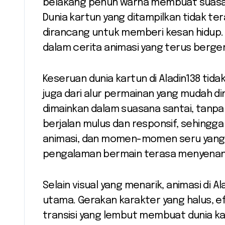
belakang penuh warna membuat suasan
Dunia kartun yang ditampilkan tidak te
dirancang untuk memberi kesan hidup. 
dalam cerita animasi yang terus berg
Keseruan dunia kartun di Aladin138 tida
juga dari alur permainan yang mudah d
dimainkan dalam suasana santai, tanpa 
berjalan mulus dan responsif, sehingga
animasi, dan momen-momen seru yang m
pengalaman bermain terasa menyenangk
Selain visual yang menarik, animasi di A
utama. Gerakan karakter yang halus, e
transisi yang lembut membuat dunia ka