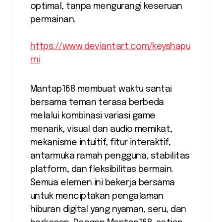
optimal, tanpa mengurangi keseruan
permainan.
https://www.deviantart.com/keyshapu
rni
Mantap168 membuat waktu santai
bersama teman terasa berbeda
melalui kombinasi variasi game
menarik, visual dan audio memikat,
mekanisme intuitif, fitur interaktif,
antarmuka ramah pengguna, stabilitas
platform, dan fleksibilitas bermain.
Semua elemen ini bekerja bersama
untuk menciptakan pengalaman
hiburan digital yang nyaman, seru, dan