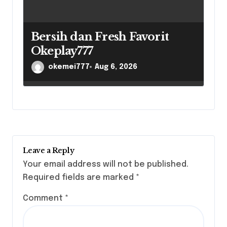
Bersih dan Fresh Favorit
Okeplay777
okemei777
Aug 6, 2026
Leave a Reply
Your email address will not be published.
Required fields are marked
*
Comment
*