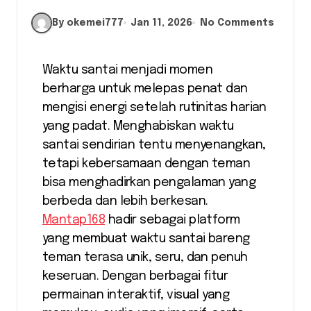
By okemei777
Jan 11, 2026
No Comments
Waktu santai menjadi momen
berharga untuk melepas penat dan
mengisi energi setelah rutinitas harian
yang padat. Menghabiskan waktu
santai sendirian tentu menyenangkan,
tetapi kebersamaan dengan teman
bisa menghadirkan pengalaman yang
berbeda dan lebih berkesan.
Mantap168
hadir sebagai platform
yang membuat waktu santai bareng
teman terasa unik, seru, dan penuh
keseruan. Dengan berbagai fitur
permainan interaktif, visual yang