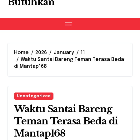
Butuhkan
Home
2026
January
11
Waktu Santai Bareng Teman Terasa Beda
di Mantap168
Uncategorized
Waktu Santai Bareng
Teman Terasa Beda di
Mantap168