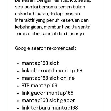
berkesan. Dengan Mantap168, setiap
sesi santai bersama teman bukan
sekadar hiburan, tetapi momen
interaktif yang penuh keseruan dan
kebahagiaan, membuat waktu santai
terasa lebih spesial dari biasanya.
Google search rekomendasi :
mantap168 slot
link alternatif mantap168
mantap168 slot online
RTP mantap168
link gacor mantap168
mantap168 slot gacor
link terbaru mantap168