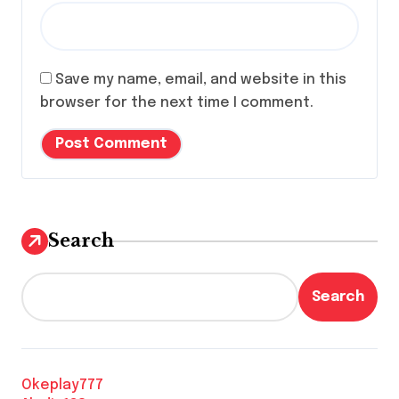
Save my name, email, and website in this
browser for the next time I comment.
Search
Search
Okeplay777