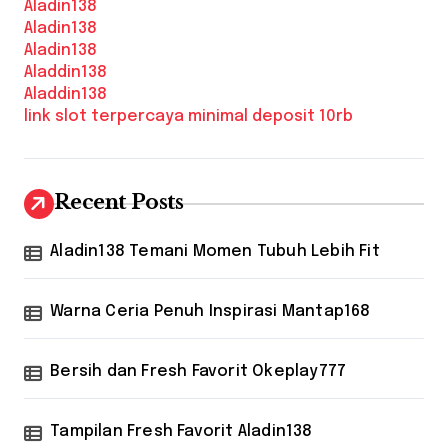
Aladin138
Aladin138
Aladin138
Aladdin138
Aladdin138
link slot terpercaya minimal deposit 10rb
Recent Posts
Aladin138 Temani Momen Tubuh Lebih Fit
Warna Ceria Penuh Inspirasi Mantap168
Bersih dan Fresh Favorit Okeplay777
Tampilan Fresh Favorit Aladin138