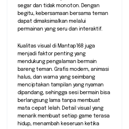
segar dan tidak monoton. Dengan
begitu, kebersamaan bersama teman
dapat dimaksimalkan melalui
permainan yang seru dan interaktif.
Kualitas visual di Mantap168 juga
menjadi faktor penting yang
mendukung pengalaman bermain
bareng teman. Grafis modern, animasi
halus, dan warna yang seimbang
menciptakan tampilan yang nyaman
dipandang, sehingga sesi bermain bisa
berlangsung lama tanpa membuat
mata cepat lelah. Detail visual yang
menarik membuat setiap game terasa
hidup, menambah keseruan ketika