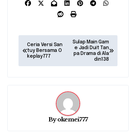
P
Sulap Main Gam
Ceria Versi San
o
e Jadi Duit Tan
tuy Bersama O
pa Drama di Ala
keplay777
s
din138
t
n
a
v
i
g
By
okemei777
a