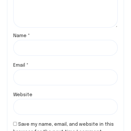
Name
*
Email
*
Website
Save my name, email, and website in this