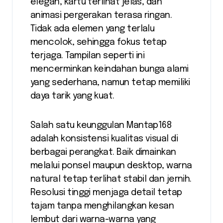
elegan, kartu terlihat jelas, dan
animasi pergerakan terasa ringan.
Tidak ada elemen yang terlalu
mencolok, sehingga fokus tetap
terjaga. Tampilan seperti ini
mencerminkan keindahan bunga alami
yang sederhana, namun tetap memiliki
daya tarik yang kuat.
Salah satu keunggulan Mantap168
adalah konsistensi kualitas visual di
berbagai perangkat. Baik dimainkan
melalui ponsel maupun desktop, warna
natural tetap terlihat stabil dan jernih.
Resolusi tinggi menjaga detail tetap
tajam tanpa menghilangkan kesan
lembut dari warna-warna yang