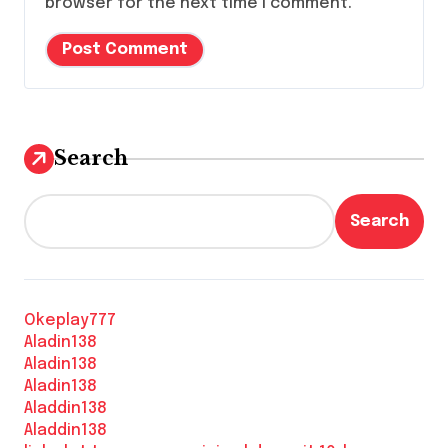
browser for the next time I comment.
Search
Search
Okeplay777
Aladin138
Aladin138
Aladin138
Aladdin138
Aladdin138