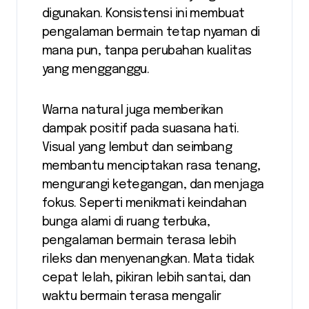
digunakan. Konsistensi ini membuat
pengalaman bermain tetap nyaman di
mana pun, tanpa perubahan kualitas
yang mengganggu.
Warna natural juga memberikan
dampak positif pada suasana hati.
Visual yang lembut dan seimbang
membantu menciptakan rasa tenang,
mengurangi ketegangan, dan menjaga
fokus. Seperti menikmati keindahan
bunga alami di ruang terbuka,
pengalaman bermain terasa lebih
rileks dan menyenangkan. Mata tidak
cepat lelah, pikiran lebih santai, dan
waktu bermain terasa mengalir