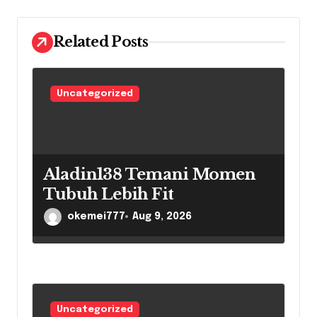
t
i
Related Posts
o
n
Uncategorized
Aladin138 Temani Momen
Tubuh Lebih Fit
okemei777
Aug 9, 2026
Uncategorized