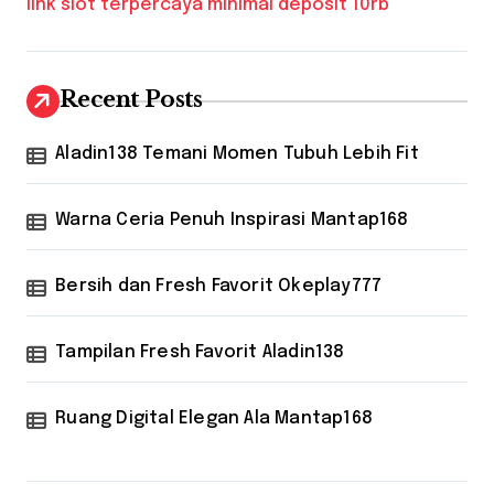
link slot terpercaya minimal deposit 10rb
Recent Posts
Aladin138 Temani Momen Tubuh Lebih Fit
Warna Ceria Penuh Inspirasi Mantap168
Bersih dan Fresh Favorit Okeplay777
Tampilan Fresh Favorit Aladin138
Ruang Digital Elegan Ala Mantap168