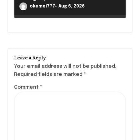
okemei777
Aug 6, 2026
Leave a Reply
Your email address will not be published.
Required fields are marked
*
Comment
*