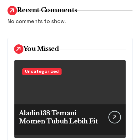
Recent Comments
No comments to show.
You Missed
Uncategorized
Aladin138 Temani
Momen Tubuh Lebih Fit