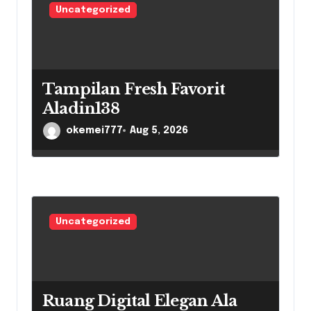
Uncategorized
Tampilan Fresh Favorit
Aladin138
okemei777
Aug 5, 2026
Uncategorized
Ruang Digital Elegan Ala