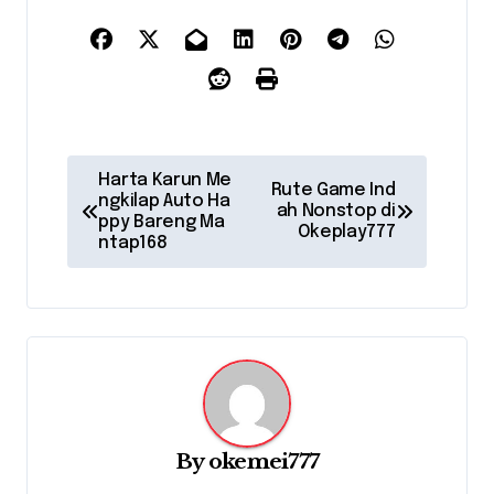
P
Harta Karun Me
Rute Game Ind
o
ngkilap Auto Ha
ah Nonstop di
ppy Bareng Ma
Okeplay777
s
ntap168
t
n
a
v
i
g
By
okemei777