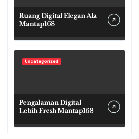
Ruang Digital Elegan Ala
Mantap168
Uncategorized
Pengalaman Digital
Lebih Fresh Mantap168