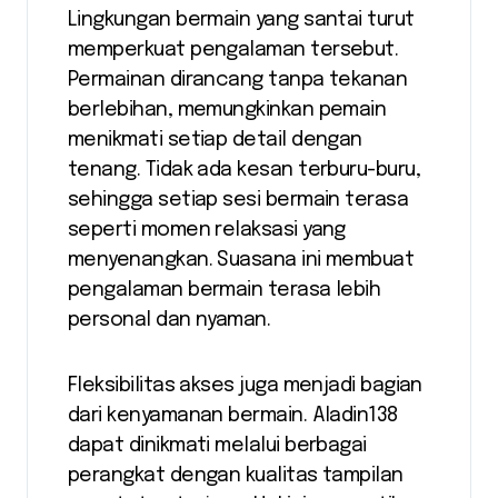
Lingkungan bermain yang santai turut
memperkuat pengalaman tersebut.
Permainan dirancang tanpa tekanan
berlebihan, memungkinkan pemain
menikmati setiap detail dengan
tenang. Tidak ada kesan terburu-buru,
sehingga setiap sesi bermain terasa
seperti momen relaksasi yang
menyenangkan. Suasana ini membuat
pengalaman bermain terasa lebih
personal dan nyaman.
Fleksibilitas akses juga menjadi bagian
dari kenyamanan bermain. Aladin138
dapat dinikmati melalui berbagai
perangkat dengan kualitas tampilan