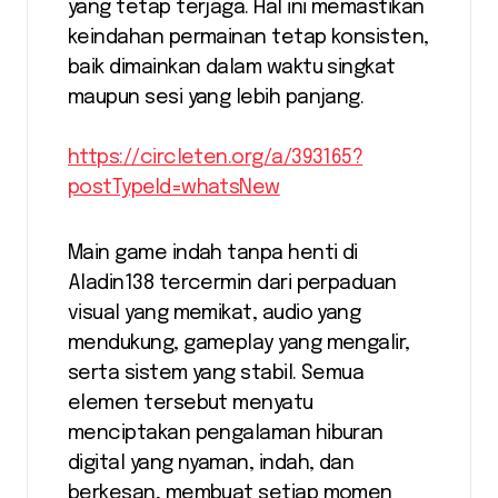
yang tetap terjaga. Hal ini memastikan
keindahan permainan tetap konsisten,
baik dimainkan dalam waktu singkat
maupun sesi yang lebih panjang.
https://circleten.org/a/393165?
postTypeId=whatsNew
Main game indah tanpa henti di
Aladin138 tercermin dari perpaduan
visual yang memikat, audio yang
mendukung, gameplay yang mengalir,
serta sistem yang stabil. Semua
elemen tersebut menyatu
menciptakan pengalaman hiburan
digital yang nyaman, indah, dan
berkesan, membuat setiap momen