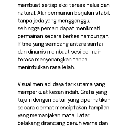
membuat setiap aksi terasa halus dan
natural. Alur permainan berjalan stabil,
tanpa jeda yang mengganggu,
sehingga pemain dapat menikmati
permainan secara berkesinambungan.
Ritme yang seimbang antara santai
dan dinamis membuat sesi bermain
terasa menyenangkan tanpa
menimbulkan rasa lelah.
Visual menjadi daya tarik utama yang
memperkuat kesan indah. Grafis yang
tajam dengan detail yang diperhatikan
secara cermat menciptakan tampilan
yang memanjakan mata. Latar
belakang dirancang penuh warna dan