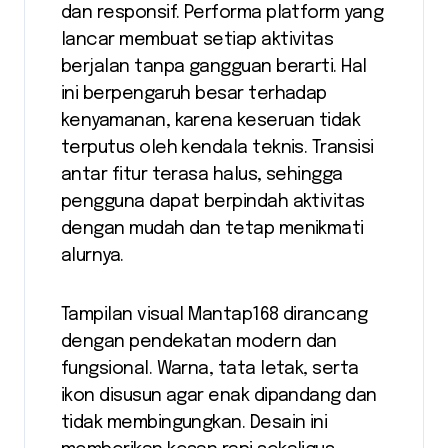
dan responsif. Performa platform yang
lancar membuat setiap aktivitas
berjalan tanpa gangguan berarti. Hal
ini berpengaruh besar terhadap
kenyamanan, karena keseruan tidak
terputus oleh kendala teknis. Transisi
antar fitur terasa halus, sehingga
pengguna dapat berpindah aktivitas
dengan mudah dan tetap menikmati
alurnya.
Tampilan visual Mantap168 dirancang
dengan pendekatan modern dan
fungsional. Warna, tata letak, serta
ikon disusun agar enak dipandang dan
tidak membingungkan. Desain ini