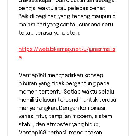
diakses kapan pun dibutuhkan sebagai
pengisi waktu atau pelepas penat.
Baik di pagi hari yang tenang maupun di
malam hari yang santai, suasana seru
tetap terasa konsisten.
https://web.bikemap.net/u/juniarmelis
a
Mantap168 menghadirkan konsep
hiburan yang tidak bergantung pada
momen tertentu. Setiap waktu selalu
memiliki alasan tersendiri untuk terasa
menyenangkan. Dengan kombinasi
variasi fitur, tampilan modern, sistem
stabil, dan atmosfer yang hidup,
Mantap168 berhasil menciptakan