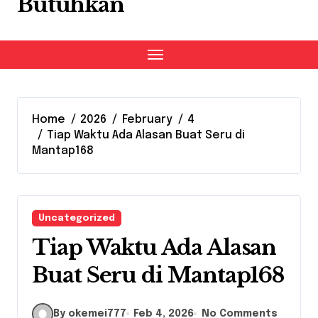
Butuhkan
Home
2026
February
4
Tiap Waktu Ada Alasan Buat Seru di
Mantap168
Uncategorized
Tiap Waktu Ada Alasan
Buat Seru di Mantap168
By okemei777
Feb 4, 2026
No Comments