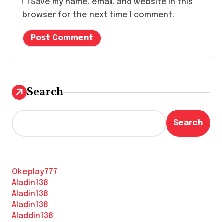
Save my name, email, and website in this
browser for the next time I comment.
Search
Search
Okeplay777
Aladin138
Aladin138
Aladin138
Aladdin138