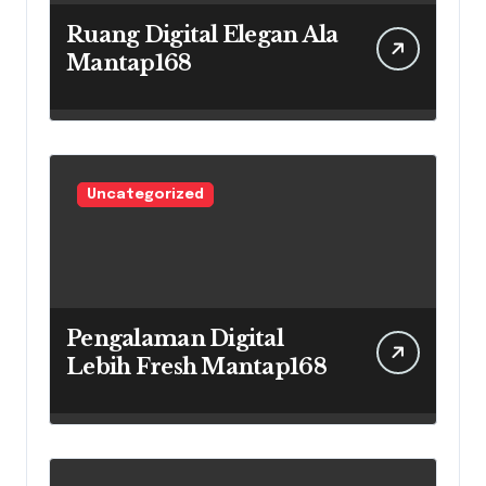
Ruang Digital Elegan Ala
Mantap168
Uncategorized
Pengalaman Digital
Lebih Fresh Mantap168