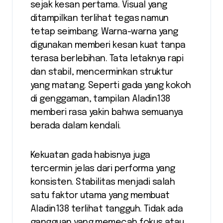
sejak kesan pertama. Visual yang
ditampilkan terlihat tegas namun
tetap seimbang. Warna-warna yang
digunakan memberi kesan kuat tanpa
terasa berlebihan. Tata letaknya rapi
dan stabil, mencerminkan struktur
yang matang. Seperti gada yang kokoh
di genggaman, tampilan Aladin138
memberi rasa yakin bahwa semuanya
berada dalam kendali.
Kekuatan gada habisnya juga
tercermin jelas dari performa yang
konsisten. Stabilitas menjadi salah
satu faktor utama yang membuat
Aladin138 terlihat tangguh. Tidak ada
gangguan yang memecah fokus atau