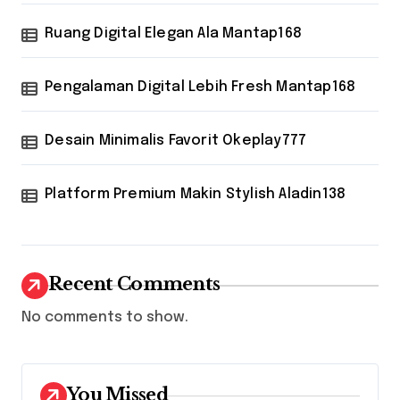
Ruang Digital Elegan Ala Mantap168
Pengalaman Digital Lebih Fresh Mantap168
Desain Minimalis Favorit Okeplay777
Platform Premium Makin Stylish Aladin138
Recent Comments
No comments to show.
You Missed