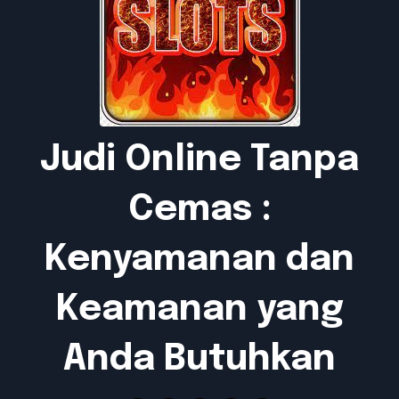
Judi Online Tanpa
Cemas :
Kenyamanan dan
Keamanan yang
Anda Butuhkan