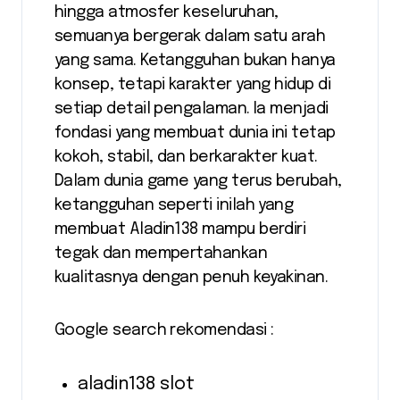
hingga atmosfer keseluruhan,
semuanya bergerak dalam satu arah
yang sama. Ketangguhan bukan hanya
konsep, tetapi karakter yang hidup di
setiap detail pengalaman. Ia menjadi
fondasi yang membuat dunia ini tetap
kokoh, stabil, dan berkarakter kuat.
Dalam dunia game yang terus berubah,
ketangguhan seperti inilah yang
membuat Aladin138 mampu berdiri
tegak dan mempertahankan
kualitasnya dengan penuh keyakinan.
Google search rekomendasi :
aladin138 slot