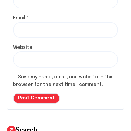
Email
*
Website
Save my name, email, and website in this
browser for the next time I comment.
Search