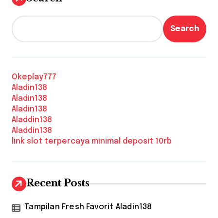
Search
Okeplay777
Aladin138
Aladin138
Aladin138
Aladdin138
Aladdin138
link slot terpercaya minimal deposit 10rb
Recent Posts
Tampilan Fresh Favorit Aladin138