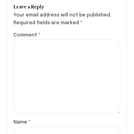
Leave a Reply
Your email address will not be published.
Required fields are marked
*
Comment
*
Name
*