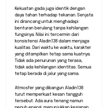
Kekuatan gada juga identik dengan
daya tahan terhadap tekanan. Senjata
ini dirancang untuk menghadapi
benturan berulang tanpa kehilangan
fungsinya. Nilai ini tercermin dari
konsistensi Aladin138 dalam menjaga
kualitas. Dari waktu ke waktu, karakter
yang ditampilkan tetap sama kuatnya.
Tidak ada penurunan yang terasa,
tidak ada kehilangan identitas. Semua
tetap berada di jalur yang sama.
Atmosfer yang dibangun Aladin138
turut memperkuat kesan tangguh
tersebut. Ada aura tenang namun
penuh energi, menunjukkan kesiapan