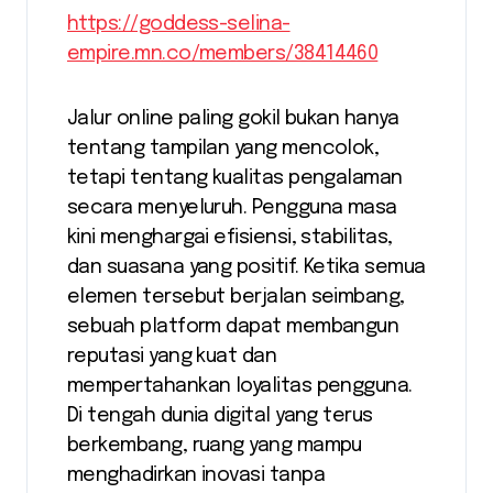
https://goddess-selina-
empire.mn.co/members/38414460
Jalur online paling gokil bukan hanya
tentang tampilan yang mencolok,
tetapi tentang kualitas pengalaman
secara menyeluruh. Pengguna masa
kini menghargai efisiensi, stabilitas,
dan suasana yang positif. Ketika semua
elemen tersebut berjalan seimbang,
sebuah platform dapat membangun
reputasi yang kuat dan
mempertahankan loyalitas pengguna.
Di tengah dunia digital yang terus
berkembang, ruang yang mampu
menghadirkan inovasi tanpa