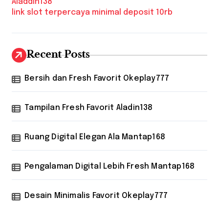
Aladdin138
link slot terpercaya minimal deposit 10rb
Recent Posts
Bersih dan Fresh Favorit Okeplay777
Tampilan Fresh Favorit Aladin138
Ruang Digital Elegan Ala Mantap168
Pengalaman Digital Lebih Fresh Mantap168
Desain Minimalis Favorit Okeplay777