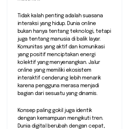
Tidak kalah penting adalah suasana
interaksi yang hidup. Dunia online
bukan hanya tentang teknologi, tetapi
juga tentang manusia di balik layar.
Komunitas yang aktif dan komunikasi
yang positif menciptakan energi
kolektif yang menyenangkan. Jalur
online yang memiliki ekosistem
interaktif cenderung lebih menarik
karena pengguna merasa menjadi
bagian dari sesuatu yang dinamis.
Konsep paling gokil juga identik
dengan kemampuan mengikuti tren.
Dunia digital berubah dengan cepat,