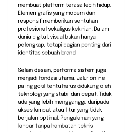
membuat platform terasa lebih hidup.
Elemen grafis yang modern dan
responsif memberikan sentuhan
profesional sekaligus kekinian. Dalam
dunia digital, visual bukan hanya
pelengkap, tetapi bagian penting dari
identitas sebuah brand.
Selain desain, performa sistem juga
menjadi fondasi utama. Jalur online
paling gokil tentu harus didukung oleh
teknologi yang stabil dan cepat. Tidak
ada yang lebih mengganggu daripada
akses lambat atau fitur yang tidak
berjalan optimal. Pengalaman yang
lancar tanpa hambatan teknis