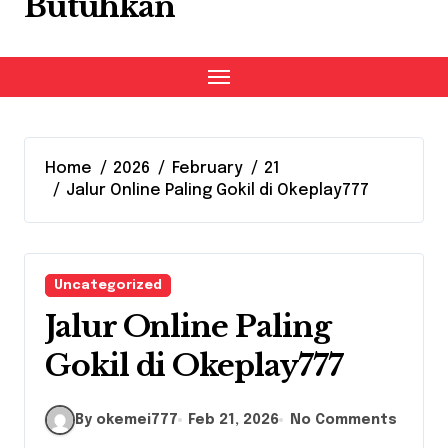
Butuhkan
Home
2026
February
21
Jalur Online Paling Gokil di Okeplay777
Uncategorized
Jalur Online Paling
Gokil di Okeplay777
By okemei777
Feb 21, 2026
No Comments