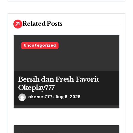
a
t
Related Posts
i
o
n
Uncategorized
Bersih dan Fresh Favorit
Okeplay777
okemei777
Aug 6, 2026