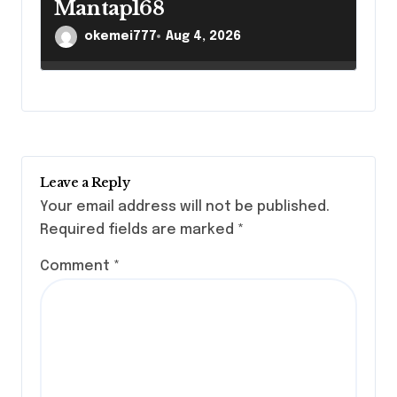
Mantap168
okemei777
Aug 4, 2026
Leave a Reply
Your email address will not be published.
Required fields are marked
*
Comment
*