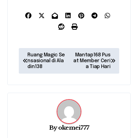
P
Ruang Magic Se
Mantap168 Pus
o
nsasional di Ala
at Member Ceri
din138
a Tiap Hari
s
t
n
a
v
i
By
okemei777
g