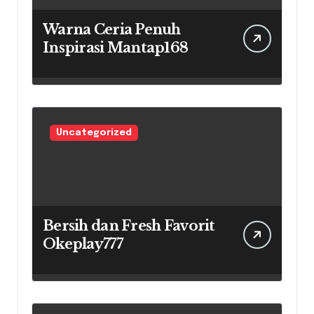
Warna Ceria Penuh
Inspirasi Mantap168
Uncategorized
Bersih dan Fresh Favorit
Okeplay777