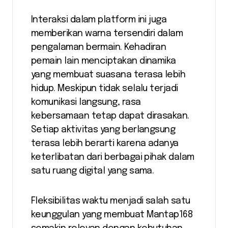
Interaksi dalam platform ini juga
memberikan warna tersendiri dalam
pengalaman bermain. Kehadiran
pemain lain menciptakan dinamika
yang membuat suasana terasa lebih
hidup. Meskipun tidak selalu terjadi
komunikasi langsung, rasa
kebersamaan tetap dapat dirasakan.
Setiap aktivitas yang berlangsung
terasa lebih berarti karena adanya
keterlibatan dari berbagai pihak dalam
satu ruang digital yang sama.
Fleksibilitas waktu menjadi salah satu
keunggulan yang membuat Mantap168