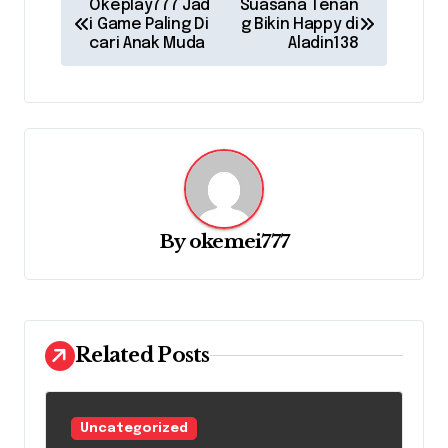
Okeplay777 Jad
Suasana Tenan
o
i Game Paling Di
g Bikin Happy di
cari Anak Muda
Aladin138
s
t
n
a
v
i
By
okemei777
g
a
t
Related Posts
i
o
n
Uncategorized