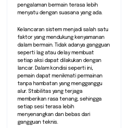
pengalaman bermain terasa lebih
menyatu dengan suasana yang ada.
Kelancaran sistem menjadi salah satu
faktor yang mendukung kenyamanan
dalam bermain. Tidak adanya gangguan
seperti lag atau delay membuat
setiap aksi dapat dilakukan dengan
lancar. Dalam kondisi seperti ini,
pemain dapat menikmati permainan
tanpa hambatan yang mengganggu
alur. Stabilitas yang terjaga
memberikan rasa tenang, sehingga
setiap sesi terasa lebih
menyenangkan dan bebas dari
gangguan teknis.