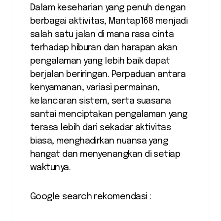
Dalam keseharian yang penuh dengan
berbagai aktivitas, Mantap168 menjadi
salah satu jalan di mana rasa cinta
terhadap hiburan dan harapan akan
pengalaman yang lebih baik dapat
berjalan beriringan. Perpaduan antara
kenyamanan, variasi permainan,
kelancaran sistem, serta suasana
santai menciptakan pengalaman yang
terasa lebih dari sekadar aktivitas
biasa, menghadirkan nuansa yang
hangat dan menyenangkan di setiap
waktunya.
Google search rekomendasi :