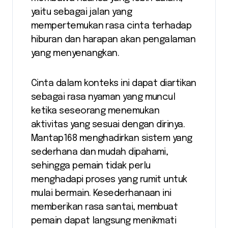
yaitu sebagai jalan yang
mempertemukan rasa cinta terhadap
hiburan dan harapan akan pengalaman
yang menyenangkan.
Cinta dalam konteks ini dapat diartikan
sebagai rasa nyaman yang muncul
ketika seseorang menemukan
aktivitas yang sesuai dengan dirinya.
Mantap168 menghadirkan sistem yang
sederhana dan mudah dipahami,
sehingga pemain tidak perlu
menghadapi proses yang rumit untuk
mulai bermain. Kesederhanaan ini
memberikan rasa santai, membuat
pemain dapat langsung menikmati