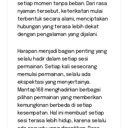
setiap momen tanpa beban. Dari rasa
nyaman tersebut, keterikatan mulai
terbentuk secara alami, menciptakan
hubungan yang terasa lebih dekat
dengan pengalaman yang dijalani.
Harapan menjadi bagian penting yang
selalu hadir dalam setiap sesi
permainan. Setiap kali seseorang
memulai permainan, selalu ada
ekspektasi yang menyertainya.
Mantap168 menghadirkan berbagai
pilihan permainan yang memberikan
kemungkinan berbeda di setiap
kesempatan. Hal ini membuat setiap
sesi terasa lebih hidup, karena selalu