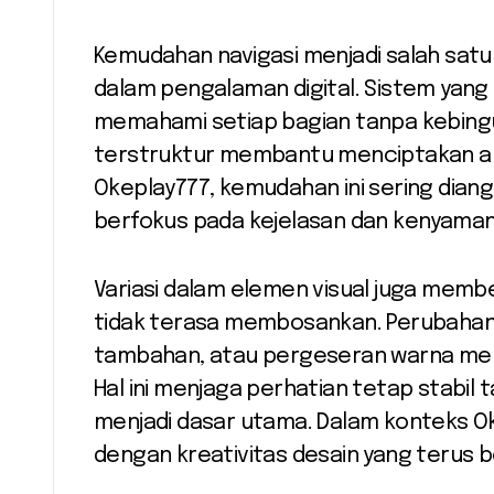
Kemudahan navigasi menjadi salah sa
dalam pengalaman digital. Sistem yan
memahami setiap bagian tanpa kebingun
terstruktur membantu menciptakan ar
Okeplay777, kemudahan ini sering diang
berfokus pada kejelasan dan kenyaman
Variasi dalam elemen visual juga memb
tidak terasa membosankan. Perubahan k
tambahan, atau pergeseran warna me
Hal ini menjaga perhatian tetap stabi
menjadi dasar utama. Dalam konteks Okep
dengan kreativitas desain yang terus