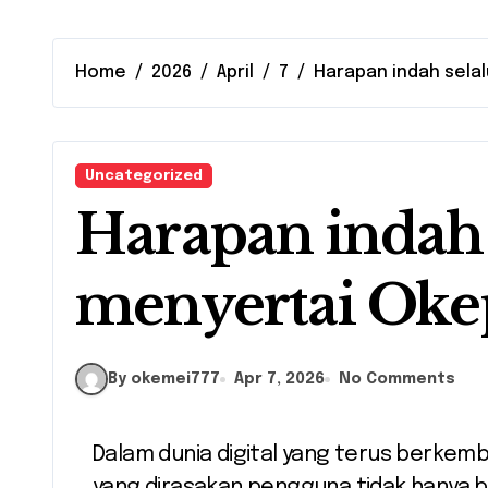
Home
2026
April
7
Harapan indah sela
Uncategorized
Harapan indah 
menyertai Oke
By okemei777
Apr 7, 2026
No Comments
Dalam dunia digital yang terus berkembang dengan cepat, setiap pengalaman
yang dirasakan pengguna tidak hanya 