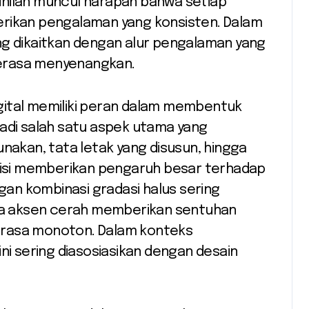
inilah muncul harapan bahwa setiap
erikan pengalaman yang konsisten. Dalam
ng dikaitkan dengan alur pengalaman yang
erasa menyenangkan.
gital memiliki peran dalam membentuk
jadi salah satu aspek utama yang
unakan, tata letak yang disusun, hingga
nsisi memberikan pengaruh besar terhadap
an kombinasi gradasi halus sering
a aksen cerah memberikan sentuhan
erasa monoton. Dalam konteks
ini sering diasosiasikan dengan desain