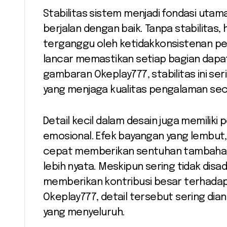
Stabilitas sistem menjadi fondasi ut
berjalan dengan baik. Tanpa stabilitas
terganggu oleh ketidakkonsistenan pe
lancar memastikan setiap bagian dapat
gambaran Okeplay777, stabilitas ini se
yang menjaga kualitas pengalaman sec
Detail kecil dalam desain juga memili
emosional. Efek bayangan yang lembut, 
cepat memberikan sentuhan tambaha
lebih nyata. Meskipun sering tidak disa
memberikan kontribusi besar terhada
Okeplay777, detail tersebut sering dia
yang menyeluruh.