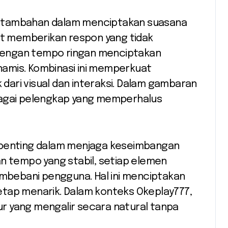
a tambahan dalam menciptakan suasana
but memberikan respon yang tidak
dengan tempo ringan menciptakan
amis. Kombinasi ini memperkuat
ari visual dan interaksi. Dalam gambaran
bagai pelengkap yang memperhalus
 penting dalam menjaga keseimbangan
an tempo yang stabil, setiap elemen
membebani pengguna. Hal ini menciptakan
etap menarik. Dalam konteks Okeplay777,
lur yang mengalir secara natural tanpa