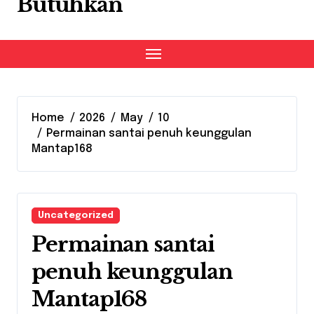
Butuhkan
Home
2026
May
10
Permainan santai penuh keunggulan
Mantap168
Uncategorized
Permainan santai
penuh keunggulan
Mantap168