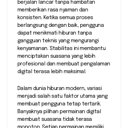
berjalan lancar tanpa hambatan
memberikan rasa nyaman dan
konsisten. Ketika semua proses
berlangsung dengan baik, pengguna
dapat menikmati hiburan tanpa
gangguan teknis yang mengurangi
kenyamanan. Stabilitas ini membantu
menciptakan suasana yang lebih
profesional dan membuat pengalaman
digital terasa lebih maksimal.
Dalam dunia hiburan modern, variasi
menjadi salah satu faktor utama yang
membuat pengguna tetap tertarik.
Banyaknya pilihan permainan digital
membuat suasana tidak terasa
monoton. Setiap permainan memiliki