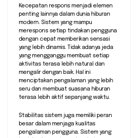
Kecepatan respons menjadi elemen
penting lainnya dalam dunia hiburan
modern. Sistem yang mampu
merespons setiap tindakan pengguna
dengan cepat memberikan sensasi
yang lebih dinamis. Tidak adanya jeda
yang mengganggu membuat setiap
aktivitas terasa lebih natural dan
mengalir dengan baik. Hal ini
menciptakan pengalaman yang lebih
seru dan membuat suasana hiburan
terasa lebih aktif sepanjang waktu.
Stabilitas sistem juga memiliki peran
besar dalam menjaga kualitas
pengalaman pengguna. Sistem yang