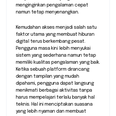
menginginkan pengalaman cepat
namun tetap menyenangkan.
Kemudahan akses menjadi salah satu
faktor utama yang membuat hiburan
digital terus berkembang pesat.
Pengguna masa kini lebih menyukai
sistem yang sederhana namun tetap
memiliki kualitas pengalaman yang baik.
Ketika sebuah platform dirancang
dengan tampilan yang mudah
dipahami, pengguna dapat langsung
menikmati berbagai aktivitas tanpa
harus mempelajari terlalu banyak hal
teknis. Hal ini menciptakan suasana
yang lebih nyaman dan membuat