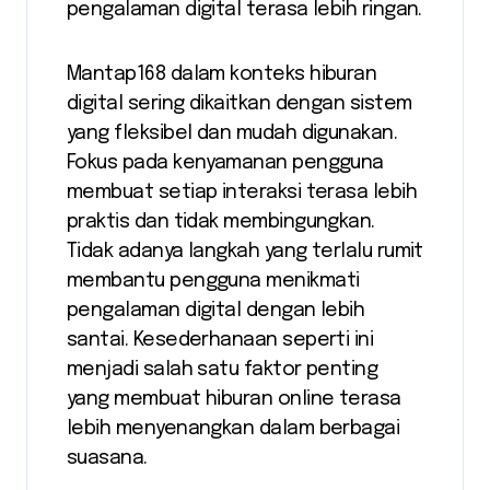
pengalaman digital terasa lebih ringan.
Mantap168 dalam konteks hiburan
digital sering dikaitkan dengan sistem
yang fleksibel dan mudah digunakan.
Fokus pada kenyamanan pengguna
membuat setiap interaksi terasa lebih
praktis dan tidak membingungkan.
Tidak adanya langkah yang terlalu rumit
membantu pengguna menikmati
pengalaman digital dengan lebih
santai. Kesederhanaan seperti ini
menjadi salah satu faktor penting
yang membuat hiburan online terasa
lebih menyenangkan dalam berbagai
suasana.