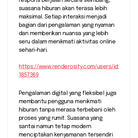
respons berjalan secara seimbang,
suasana hiburan akan terasa lebih
maksimal. Setiap interaksi menjadi
bagian dari pengalaman yang nyaman
dan memberikan nuansa yang lebih
seru dalam menikmati aktivitas online
sehari-hari.
https://www.renderosity.com/users/id:
1857369
Pengalaman digital yang fleksibel juga
membantu pengguna menikmati
hiburan tanpa merasa terbebani oleh
proses yang rumit. Suasana yang
santai namun tetap modern
menciptakan kenyamanan tersendiri