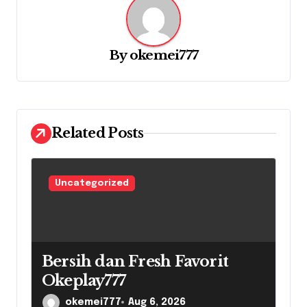
a
v
i
By
okemei777
g
a
t
Related Posts
i
o
n
Uncategorized
Bersih dan Fresh Favorit
Okeplay777
okemei777
Aug 6, 2026