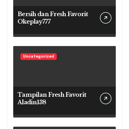
Bersih dan Fresh Favorit
Okeplay777
Uncategorized
Tampilan Fresh Favorit
Aladin138