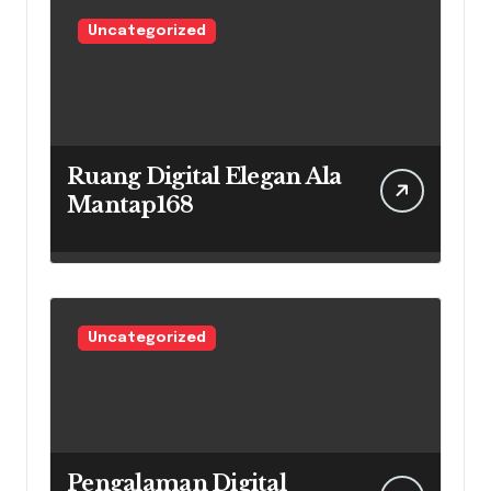
Uncategorized
Ruang Digital Elegan Ala
Mantap168
Uncategorized
Pengalaman Digital