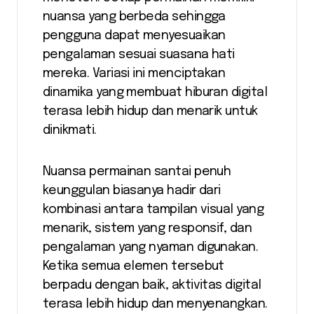
nuansa yang berbeda sehingga
pengguna dapat menyesuaikan
pengalaman sesuai suasana hati
mereka. Variasi ini menciptakan
dinamika yang membuat hiburan digital
terasa lebih hidup dan menarik untuk
dinikmati.
Nuansa permainan santai penuh
keunggulan biasanya hadir dari
kombinasi antara tampilan visual yang
menarik, sistem yang responsif, dan
pengalaman yang nyaman digunakan.
Ketika semua elemen tersebut
berpadu dengan baik, aktivitas digital
terasa lebih hidup dan menyenangkan.