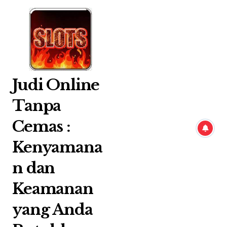
Skip
to
content
Judi Online
Tanpa
Cemas :
Kenyamana
n dan
Keamanan
yang Anda