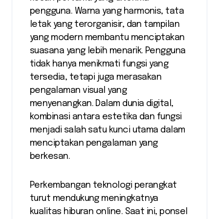
pengguna. Warna yang harmonis, tata
letak yang terorganisir, dan tampilan
yang modern membantu menciptakan
suasana yang lebih menarik. Pengguna
tidak hanya menikmati fungsi yang
tersedia, tetapi juga merasakan
pengalaman visual yang
menyenangkan. Dalam dunia digital,
kombinasi antara estetika dan fungsi
menjadi salah satu kunci utama dalam
menciptakan pengalaman yang
berkesan.
Perkembangan teknologi perangkat
turut mendukung meningkatnya
kualitas hiburan online. Saat ini, ponsel