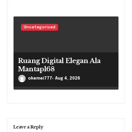
Uncategorized
Ruang Digital Elegan Ala
Mantap168
okemei777
Aug 4, 2026
Leave a Reply