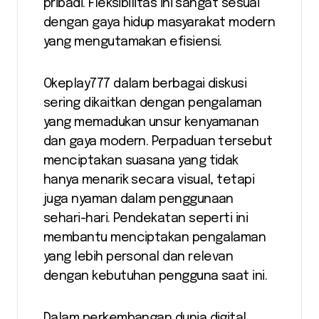
pribadi. Fleksibilitas ini sangat sesuai
dengan gaya hidup masyarakat modern
yang mengutamakan efisiensi.
Okeplay777 dalam berbagai diskusi
sering dikaitkan dengan pengalaman
yang memadukan unsur kenyamanan
dan gaya modern. Perpaduan tersebut
menciptakan suasana yang tidak
hanya menarik secara visual, tetapi
juga nyaman dalam penggunaan
sehari-hari. Pendekatan seperti ini
membantu menciptakan pengalaman
yang lebih personal dan relevan
dengan kebutuhan pengguna saat ini.
Dalam perkembangan dunia digital