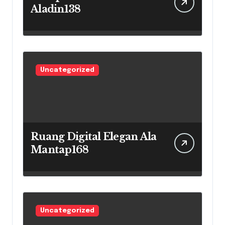
Aladin138
Uncategorized
Ruang Digital Elegan Ala
Mantap168
Uncategorized