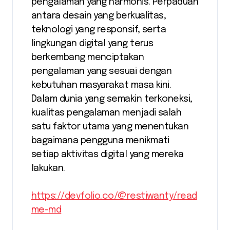
pengalaman yang harmonis. Perpaduan
antara desain yang berkualitas,
teknologi yang responsif, serta
lingkungan digital yang terus
berkembang menciptakan
pengalaman yang sesuai dengan
kebutuhan masyarakat masa kini.
Dalam dunia yang semakin terkoneksi,
kualitas pengalaman menjadi salah
satu faktor utama yang menentukan
bagaimana pengguna menikmati
setiap aktivitas digital yang mereka
lakukan.
https://devfolio.co/@restiwanty/read
me-md