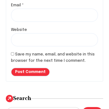
Email
*
Website
Save my name, email, and website in this
browser for the next time I comment.
Search