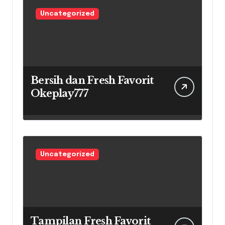
Uncategorized
Bersih dan Fresh Favorit
Okeplay777
Uncategorized
Tampilan Fresh Favorit