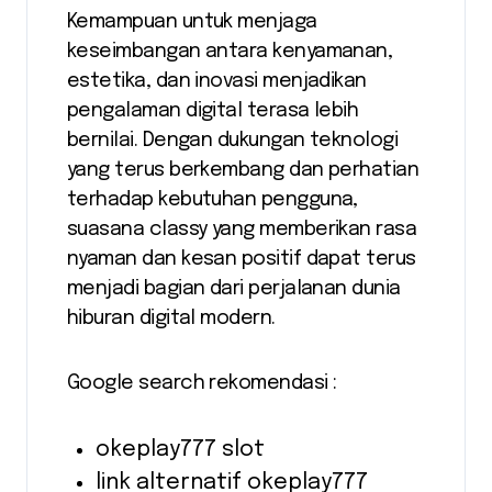
Kemampuan untuk menjaga
keseimbangan antara kenyamanan,
estetika, dan inovasi menjadikan
pengalaman digital terasa lebih
bernilai. Dengan dukungan teknologi
yang terus berkembang dan perhatian
terhadap kebutuhan pengguna,
suasana classy yang memberikan rasa
nyaman dan kesan positif dapat terus
menjadi bagian dari perjalanan dunia
hiburan digital modern.
Google search rekomendasi :
okeplay777 slot
link alternatif okeplay777