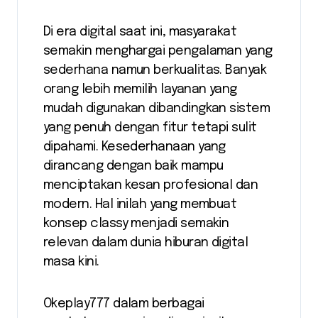
Di era digital saat ini, masyarakat
semakin menghargai pengalaman yang
sederhana namun berkualitas. Banyak
orang lebih memilih layanan yang
mudah digunakan dibandingkan sistem
yang penuh dengan fitur tetapi sulit
dipahami. Kesederhanaan yang
dirancang dengan baik mampu
menciptakan kesan profesional dan
modern. Hal inilah yang membuat
konsep classy menjadi semakin
relevan dalam dunia hiburan digital
masa kini.
Okeplay777 dalam berbagai