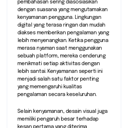
pembahasan sering diasosiasikan
dengan suasana yang mengutamakan
kenyamanan pengguna. Lingkungan
digital yang terasa ringan dan mudah
diakses memberikan pengalaman yang
lebih menyenangkan. Ketika pengguna
merasa nyaman saat menggunakan
sebuah platform, mereka cenderung
menikmati setiap aktivitas dengan
lebih santai. Kenyamanan seperti ini
menjadi salah satu faktor penting
yang memengaruhi kualitas
pengalaman secara keseluruhan.
Selain kenyamanan, desain visual juga
memiliki pengaruh besar terhadap
kesan pertama yang diterima