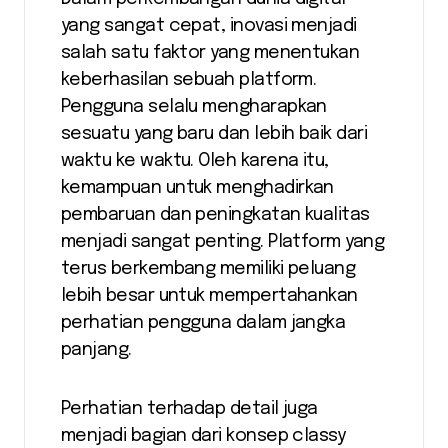
yang sangat cepat, inovasi menjadi
salah satu faktor yang menentukan
keberhasilan sebuah platform.
Pengguna selalu mengharapkan
sesuatu yang baru dan lebih baik dari
waktu ke waktu. Oleh karena itu,
kemampuan untuk menghadirkan
pembaruan dan peningkatan kualitas
menjadi sangat penting. Platform yang
terus berkembang memiliki peluang
lebih besar untuk mempertahankan
perhatian pengguna dalam jangka
panjang.
Perhatian terhadap detail juga
menjadi bagian dari konsep classy