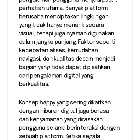
pengalaman pengguna menjadi pusat
perhatian utama. Banyak platform
berusaha menciptakan lingkungan
yang tidak hanya menarik secara
visual, tetapi juga nyaman digunakan
dalam jangka panjang. Faktor seperti
kecepatan akses, kemudahan
navigasi, dan kualitas desain menjadi
bagian yang tidak dapat dipisahkan
dari pengalaman digital yang
berkualitas.
Konsep happy yang sering dikaitkan
dengan hiburan digital juga berasal
dari kenyamanan yang dirasakan
pengguna selama berinteraksi dengan
sebuah platform. Ketika segala