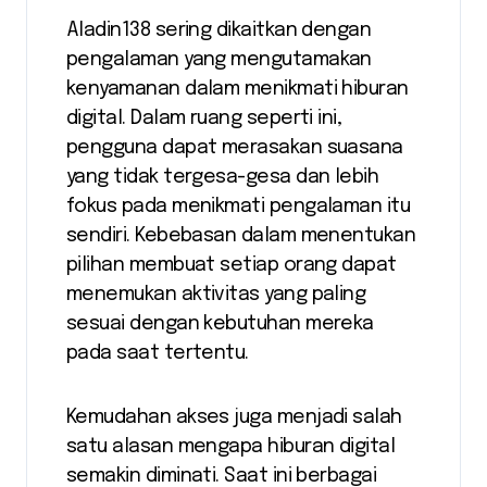
Aladin138 sering dikaitkan dengan
pengalaman yang mengutamakan
kenyamanan dalam menikmati hiburan
digital. Dalam ruang seperti ini,
pengguna dapat merasakan suasana
yang tidak tergesa-gesa dan lebih
fokus pada menikmati pengalaman itu
sendiri. Kebebasan dalam menentukan
pilihan membuat setiap orang dapat
menemukan aktivitas yang paling
sesuai dengan kebutuhan mereka
pada saat tertentu.
Kemudahan akses juga menjadi salah
satu alasan mengapa hiburan digital
semakin diminati. Saat ini berbagai