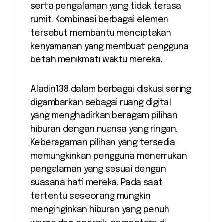
serta pengalaman yang tidak terasa
rumit. Kombinasi berbagai elemen
tersebut membantu menciptakan
kenyamanan yang membuat pengguna
betah menikmati waktu mereka.
Aladin138 dalam berbagai diskusi sering
digambarkan sebagai ruang digital
yang menghadirkan beragam pilihan
hiburan dengan nuansa yang ringan.
Keberagaman pilihan yang tersedia
memungkinkan pengguna menemukan
pengalaman yang sesuai dengan
suasana hati mereka. Pada saat
tertentu seseorang mungkin
menginginkan hiburan yang penuh