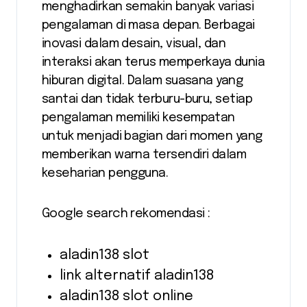
menghadirkan semakin banyak variasi
pengalaman di masa depan. Berbagai
inovasi dalam desain, visual, dan
interaksi akan terus memperkaya dunia
hiburan digital. Dalam suasana yang
santai dan tidak terburu-buru, setiap
pengalaman memiliki kesempatan
untuk menjadi bagian dari momen yang
memberikan warna tersendiri dalam
keseharian pengguna.
Google search rekomendasi :
aladin138 slot
link alternatif aladin138
aladin138 slot online