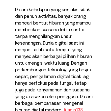
Dalam kehidupan yang semakin sibuk
dan penuh aktivitas, banyak orang
mencari bentuk hiburan yang mampu
memberikan suasana lebih santai
tanpa menghilangkan unsur
kesenangan. Dunia digital saat ini
menjadi salah satu tempat yang
menyediakan berbagai pilihan hiburan
untuk mengisi waktu luang. Dengan
perkembangan teknologi yang begitu
cepat, pengalaman digital tidak lagi
hanya berfokus pada fungsi, tetapi
juga pada kenyamanan dan suasana
yang dirasakan oleh pengguna. Dalam
berbagai pembahasan mengenai
hiburan digital modern,
Aladin138