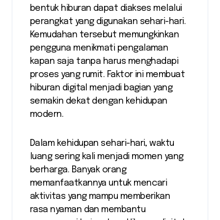
bentuk hiburan dapat diakses melalui
perangkat yang digunakan sehari-hari.
Kemudahan tersebut memungkinkan
pengguna menikmati pengalaman
kapan saja tanpa harus menghadapi
proses yang rumit. Faktor ini membuat
hiburan digital menjadi bagian yang
semakin dekat dengan kehidupan
modern.
Dalam kehidupan sehari-hari, waktu
luang sering kali menjadi momen yang
berharga. Banyak orang
memanfaatkannya untuk mencari
aktivitas yang mampu memberikan
rasa nyaman dan membantu