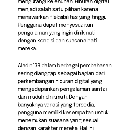
mengurangi kejenuhan. Hiburan digital
menjadi salah satu pilihan karena
menawarkan fleksibilitas yang tinggi.
Pengguna dapat menyesuaikan
pengalaman yang ingin dinikmati
dengan kondisi dan suasana hati
mereka.
Aladin138 dalam berbagai pembahasan
sering dianggap sebagai bagian dari
perkembangan hiburan digital yang
mengedepankan pengalaman santai
dan mudah dinikmati. Dengan
banyaknya variasi yang tersedia,
pengguna memiliki kesempatan untuk
menemukan suasana yang sesuai
dengan karakter mereka. Hal ini