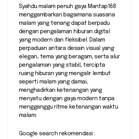
Syahdu malam penuh gaya Mantap168
menggambarkan bagaimana suasana
malam yang tenang dapat berpadu
dengan pengalaman hiburan digital
yang modern dan fleksibel. Dalam
perpaduan antara desain visual yang
elegan, tema yang beragam, serta alur
pengalaman yang stabil, tercipta
ruang hiburan yang mengalir lembut
seperti malam yang damai,
menghadirkan ketenangan yang
menyatu dengan gaya modern tanpa
mengganggu ritme ketenangan waktu
malam.
Google search rekomendasi :