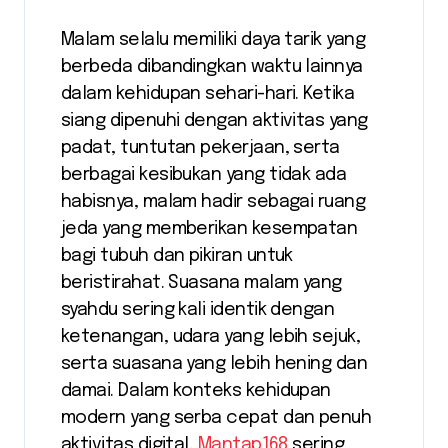
Malam selalu memiliki daya tarik yang
berbeda dibandingkan waktu lainnya
dalam kehidupan sehari-hari. Ketika
siang dipenuhi dengan aktivitas yang
padat, tuntutan pekerjaan, serta
berbagai kesibukan yang tidak ada
habisnya, malam hadir sebagai ruang
jeda yang memberikan kesempatan
bagi tubuh dan pikiran untuk
beristirahat. Suasana malam yang
syahdu sering kali identik dengan
ketenangan, udara yang lebih sejuk,
serta suasana yang lebih hening dan
damai. Dalam konteks kehidupan
modern yang serba cepat dan penuh
aktivitas digital,
Mantap168
sering