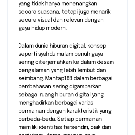
yang tidak hanya menenangkan
secara suasana, tetapi juga menarik
secara visual dan relevan dengan
gaya hidup modern.
Dalam dunia hiburan digital, konsep
seperti syahdu malam penuh gaya
sering diterjemahkan ke dalam desain
pengalaman yang lebih lembut dan
seimbang. Mantap168 dalam berbagai
pembahasan sering digambarkan
sebagai ruang hiburan digital yang
menghadirkan berbagai variasi
permainan dengan karakteristik yang
berbeda-beda. Setiap permainan
memiliki identitas tersendiri, baik dari