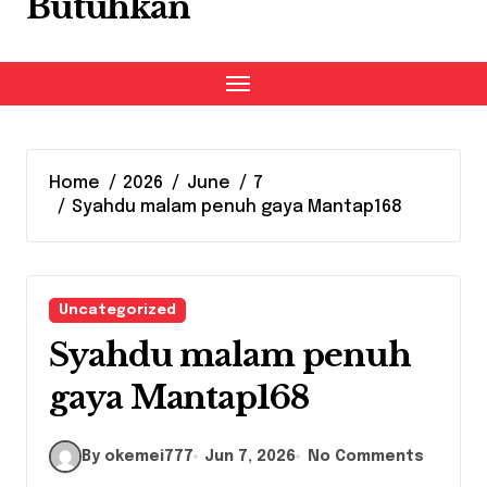
Butuhkan
Home
2026
June
7
Syahdu malam penuh gaya Mantap168
Uncategorized
Syahdu malam penuh
gaya Mantap168
By okemei777
Jun 7, 2026
No Comments