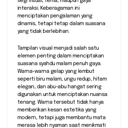
segi visual, tema, maupun gaya
interaksi. Keberagaman ini
menciptakan pengalaman yang
dinamis, tetapi tetap dalam suasana
yang tidak berlebihan.
Tampilan visual menjadi salah satu
elemen penting dalam menciptakan
suasana syahdu malam penuh gaya.
Warna-warna gelap yang lembut
seperti biru malam, ungu redup, hitam
elegan, dan abu-abu hangat sering
digunakan untuk menciptakan nuansa
tenang. Warna tersebut tidak hanya
memberikan kesan estetika yang
modern, tetapi juga membantu mata
merasa lebih nyaman saat menikmati