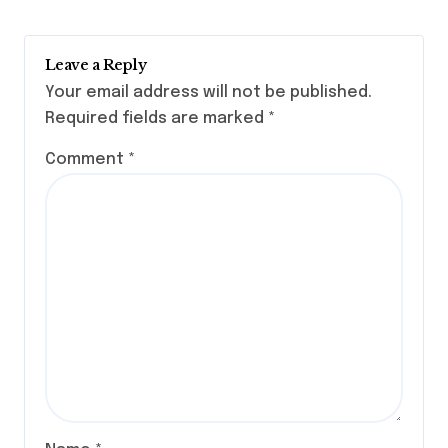
Leave a Reply
Your email address will not be published.
Required fields are marked
*
Comment
*