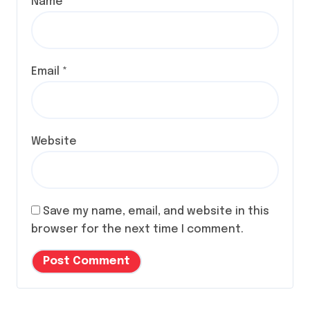
Name
*
Email
*
Website
Save my name, email, and website in this
browser for the next time I comment.