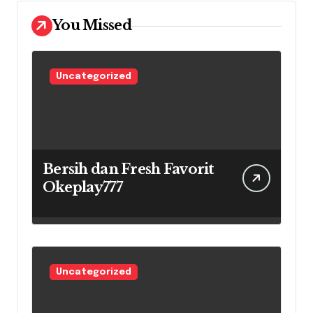
You Missed
Uncategorized
Bersih dan Fresh Favorit
Okeplay777
Uncategorized