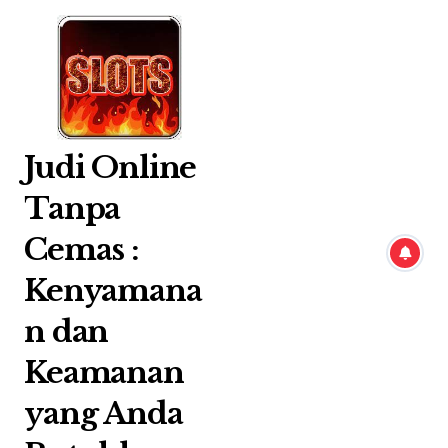
Skip
to
content
Judi Online
Tanpa
Cemas :
Kenyamana
n dan
Keamanan
yang Anda