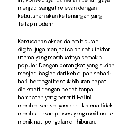
ini, konsep syahdu malam penuh gaya
menjadi sangat relevan dengan
kebutuhan akan ketenangan yang
tetap modern.
Kemudahan akses dalam hiburan
digital juga menjadi salah satu faktor
utama yang membuatnya semakin
populer. Dengan perangkat yang sudah
menjadi bagian dari kehidupan sehari-
hari, berbagai bentuk hiburan dapat
dinikmati dengan cepat tanpa
hambatan yang berarti. Hal ini
memberikan kenyamanan karena tidak
membutuhkan proses yang rumit untuk
menikmati pengalaman hiburan.