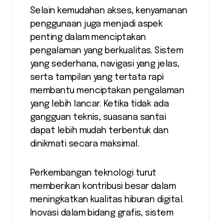
Selain kemudahan akses, kenyamanan
penggunaan juga menjadi aspek
penting dalam menciptakan
pengalaman yang berkualitas. Sistem
yang sederhana, navigasi yang jelas,
serta tampilan yang tertata rapi
membantu menciptakan pengalaman
yang lebih lancar. Ketika tidak ada
gangguan teknis, suasana santai
dapat lebih mudah terbentuk dan
dinikmati secara maksimal.
Perkembangan teknologi turut
memberikan kontribusi besar dalam
meningkatkan kualitas hiburan digital.
Inovasi dalam bidang grafis, sistem