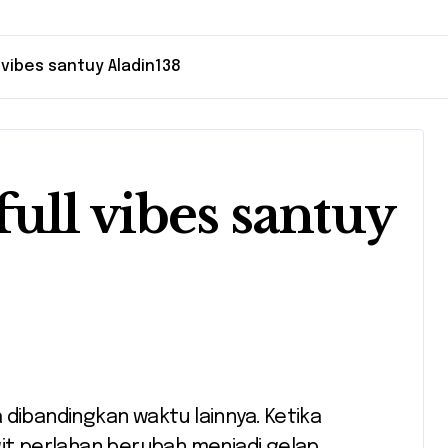
 vibes santuy Aladin138
ull vibes santuy
git perlahan berubah menjadi gelap,