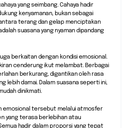
ahaya yang seimbang. Cahaya hadir
ndukung kenyamanan, bukan sebagai
antara terang dan gelap menciptakan
 adalah suasana yang nyaman dipandang
 juga berkaitan dengan kondisi emosional.
ikiran cenderung ikut melambat. Berbagai
rlahan berkurang, digantikan oleh rasa
g lebih damai. Dalam suasana seperti ini,
mudah dinikmati.
emosional tersebut melalui atmosfer
n yang terasa berlebihan atau
mua hadir dalam proporsi yang tepat