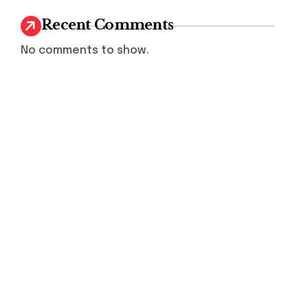
Recent Comments
No comments to show.