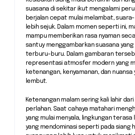
suasana di sekitar ikut mengalami per
berjalan cepat mulai melambat, suara-
lebih sejuk. Dalam momen seperti ini
mampu memberikan rasa nyaman secara
santuy menggambarkan suasana yang sa
terburu-buru. Dalam gambaran terseb
representasi atmosfer modern yang 
ketenangan, kenyamanan, dan nuansa y
lembut.
Ketenangan malam sering kali lahir dar
perlahan. Saat cahaya matahari mengh
yang mulai menyala, lingkungan terasa l
yang mendominasi seperti pada siang h