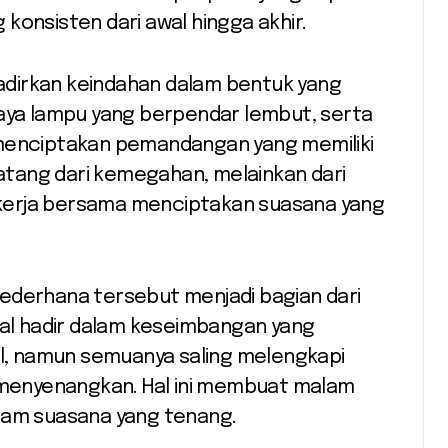
konsisten dari awal hingga akhir.
dirkan keindahan dalam bentuk yang
haya lampu yang berpendar lembut, serta
 menciptakan pemandangan yang memiliki
 datang dari kemegahan, melainkan dari
kerja bersama menciptakan suasana yang
ederhana tersebut menjadi bagian dari
ual hadir dalam keseimbangan yang
jol, namun semuanya saling melengkapi
menyenangkan. Hal ini membuat malam
alam suasana yang tenang.