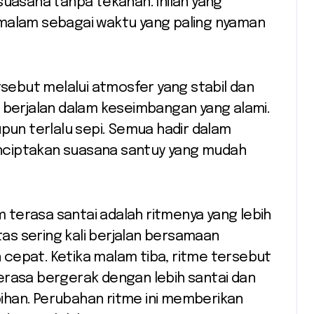
suasana tanpa tekanan. Inilah yang
lam sebagai waktu yang paling nyaman
ebut melalui atmosfer yang stabil dan
a berjalan dalam keseimbangan yang alami.
upun terlalu sepi. Semua hadir dalam
nciptakan suasana santuy yang mudah
terasa santai adalah ritmenya yang lebih
itas sering kali berjalan bersamaan
cepat. Ketika malam tiba, ritme tersebut
erasa bergerak dengan lebih santai dan
ihan. Perubahan ritme ini memberikan