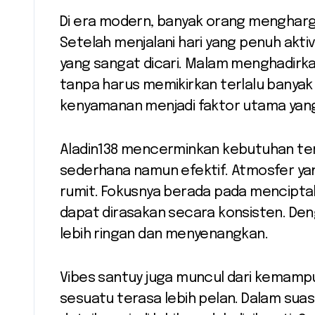
Di era modern, banyak orang mengharga
Setelah menjalani hari yang penuh akti
yang sangat dicari. Malam menghadir
tanpa harus memikirkan terlalu banyak ha
kenyamanan menjadi faktor utama yan
Aladin138 mencerminkan kebutuhan te
sederhana namun efektif. Atmosfer yan
rumit. Fokusnya berada pada mencipt
dapat dirasakan secara konsisten. De
lebih ringan dan menyenangkan.
Vibes santuy juga muncul dari kemam
sesuatu terasa lebih pelan. Dalam sua