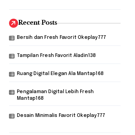
Recent Posts
Bersih dan Fresh Favorit Okeplay777
Tampilan Fresh Favorit Aladin138
Ruang Digital Elegan Ala Mantap168
Pengalaman Digital Lebih Fresh
Mantap168
Desain Minimalis Favorit Okeplay777