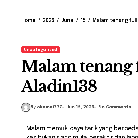
Home
2026
June
15
Malam tenang full
Uncategorized
Malam tenang f
Aladin138
By okemei777
Jun 15, 2026
No Comments
Malam memiliki daya tarik yang berbeda dibandingkan waktu lainnya. Ketika
kesibukan siang mulai berakhir dan lan