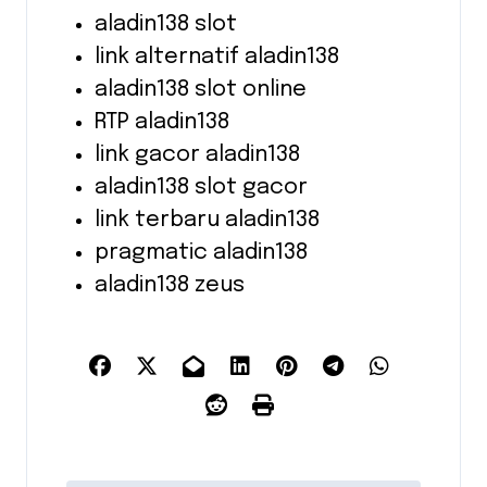
aladin138 slot
link alternatif aladin138
aladin138 slot online
RTP aladin138
link gacor aladin138
aladin138 slot gacor
link terbaru aladin138
pragmatic aladin138
aladin138 zeus