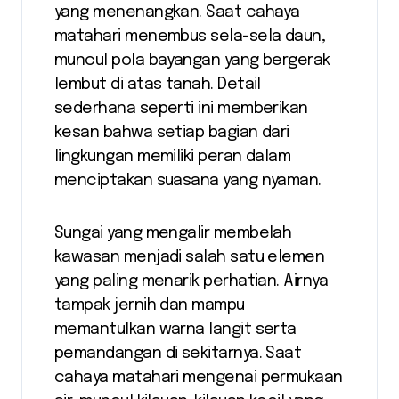
yang menenangkan. Saat cahaya
matahari menembus sela-sela daun,
muncul pola bayangan yang bergerak
lembut di atas tanah. Detail
sederhana seperti ini memberikan
kesan bahwa setiap bagian dari
lingkungan memiliki peran dalam
menciptakan suasana yang nyaman.
Sungai yang mengalir membelah
kawasan menjadi salah satu elemen
yang paling menarik perhatian. Airnya
tampak jernih dan mampu
memantulkan warna langit serta
pemandangan di sekitarnya. Saat
cahaya matahari mengenai permukaan