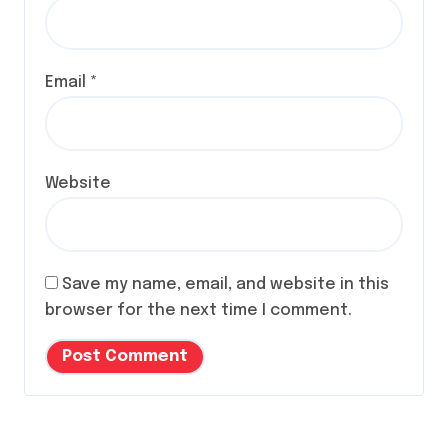
Email
*
Website
Save my name, email, and website in this
browser for the next time I comment.