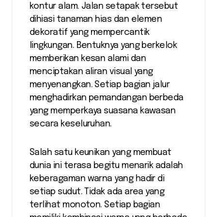
kontur alam. Jalan setapak tersebut
dihiasi tanaman hias dan elemen
dekoratif yang mempercantik
lingkungan. Bentuknya yang berkelok
memberikan kesan alami dan
menciptakan aliran visual yang
menyenangkan. Setiap bagian jalur
menghadirkan pemandangan berbeda
yang memperkaya suasana kawasan
secara keseluruhan.
Salah satu keunikan yang membuat
dunia ini terasa begitu menarik adalah
keberagaman warna yang hadir di
setiap sudut. Tidak ada area yang
terlihat monoton. Setiap bagian