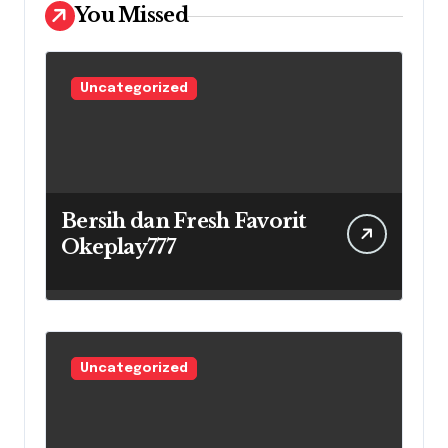
You Missed
Uncategorized
Bersih dan Fresh Favorit
Okeplay777
Uncategorized