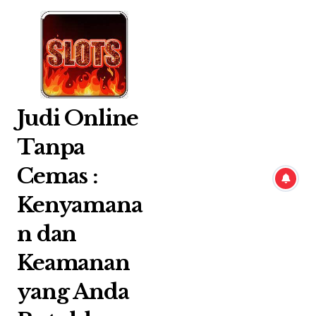
Skip
to
content
Judi Online
Tanpa
Cemas :
Kenyamana
n dan
Keamanan
yang Anda