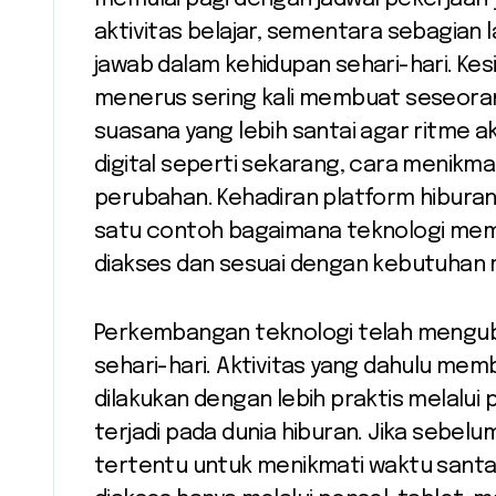
aktivitas belajar, sementara sebagian
jawab dalam kehidupan sehari-hari. Ke
menerus sering kali membuat seseor
suasana yang lebih santai agar ritme ak
digital seperti sekarang, cara menikm
perubahan. Kehadiran platform hiburan
satu contoh bagaimana teknologi memb
diakses dan sesuai dengan kebutuhan
Perkembangan teknologi telah mengub
sehari-hari. Aktivitas yang dahulu me
dilakukan dengan lebih praktis melalui 
terjadi pada dunia hiburan. Jika sebel
tertentu untuk menikmati waktu santai