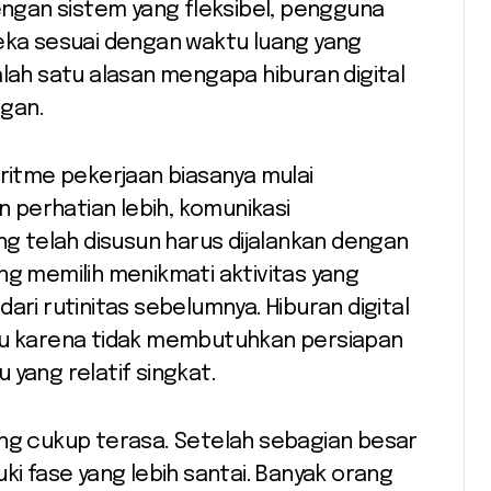
gan sistem yang fleksibel, pengguna
a sesuai dengan waktu luang yang
alah satu alasan mengapa hiburan digital
gan.
 ritme pekerjaan biasanya mulai
perhatian lebih, komunikasi
ang telah disusun harus dijalankan dengan
ng memilih menikmati aktivitas yang
i rutinitas sebelumnya. Hiburan digital
kau karena tidak membutuhkan persiapan
 yang relatif singkat.
 cukup terasa. Setelah sebagian besar
ki fase yang lebih santai. Banyak orang