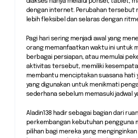
diakses hanya melalui ponsel, tablet,
dengan internet. Perubahan tersebut
lebih fleksibel dan selaras dengan ritm
Pagi hari sering menjadi awal yang me
orang memanfaatkan waktu ini untuk 
berbagai persiapan, atau memulai pek
aktivitas tersebut, memiliki kesempat
membantu menciptakan suasana hati y
yang digunakan untuk menikmati pengala
sederhana sebelum memasuki jadwal ya
Aladin138 hadir sebagai bagian dari rua
perkembangan kebutuhan pengguna mode
pilihan bagi mereka yang menginginkan