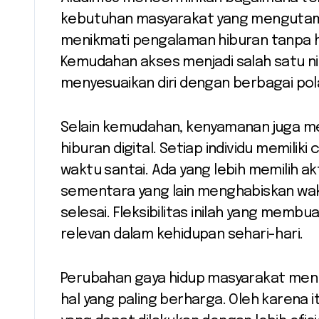
kebutuhan masyarakat yang mengutama
menikmati pengalaman hiburan tanpa ha
Kemudahan akses menjadi salah satu ni
menyesuaikan diri dengan berbagai pol
Selain kemudahan, kenyamanan juga me
hiburan digital. Setiap individu memili
waktu santai. Ada yang lebih memilih akt
sementara yang lain menghabiskan wakt
selesai. Fleksibilitas inilah yang membu
relevan dalam kehidupan sehari-hari.
Perubahan gaya hidup masyarakat menu
hal yang paling berharga. Oleh karena i