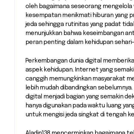
oleh bagaimana seseorang mengelola wak
kesempatan menikmati hiburan yang 
jeda sehingga rutinitas yang padat tidak
menunjukkan bahwa keseimbangan antar
peran penting dalam kehidupan sehari-
Perkembangan dunia digital memberik
aspek kehidupan. Internet yang semak
canggih memungkinkan masyarakat men
lebih mudah dibandingkan sebelumnya
digital menjadi bagian yang semakin d
hanya digunakan pada waktu luang yang 
untuk mengisi jeda singkat di tengah k
Aladin138 mencerminkan bagaimana te