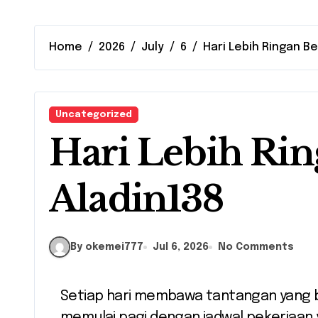
Home
2026
July
6
Hari Lebih Ringan B
Uncategorized
Hari Lebih Ri
Aladin138
By okemei777
Jul 6, 2026
No Comments
Setiap hari membawa tantangan yang berbeda bagi setiap orang. Ada yang
memulai pagi dengan jadwal pekerjaan