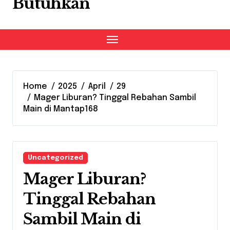
Butuhkan
Home
2025
April
29
Mager Liburan? Tinggal Rebahan Sambil
Main di Mantap168
Uncategorized
Mager Liburan?
Tinggal Rebahan
Sambil Main di