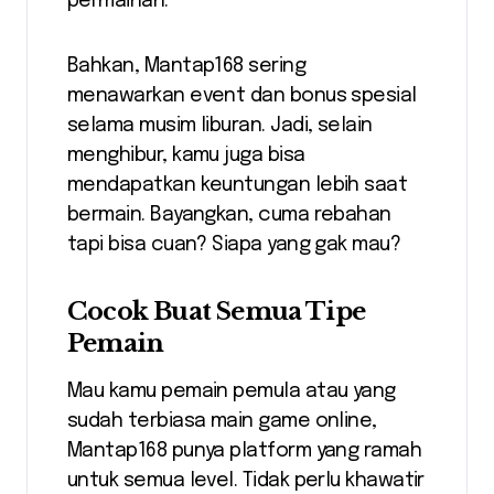
permainan.
Bahkan, Mantap168 sering
menawarkan event dan bonus spesial
selama musim liburan. Jadi, selain
menghibur, kamu juga bisa
mendapatkan keuntungan lebih saat
bermain. Bayangkan, cuma rebahan
tapi bisa cuan? Siapa yang gak mau?
Cocok Buat Semua Tipe
Pemain
Mau kamu pemain pemula atau yang
sudah terbiasa main game online,
Mantap168 punya platform yang ramah
untuk semua level. Tidak perlu khawatir