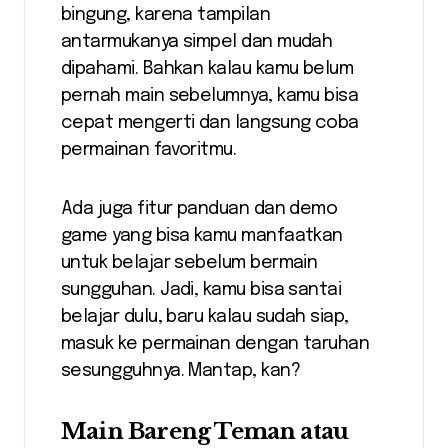
bingung, karena tampilan
antarmukanya simpel dan mudah
dipahami. Bahkan kalau kamu belum
pernah main sebelumnya, kamu bisa
cepat mengerti dan langsung coba
permainan favoritmu.
Ada juga fitur panduan dan demo
game yang bisa kamu manfaatkan
untuk belajar sebelum bermain
sungguhan. Jadi, kamu bisa santai
belajar dulu, baru kalau sudah siap,
masuk ke permainan dengan taruhan
sesungguhnya. Mantap, kan?
Main Bareng Teman atau