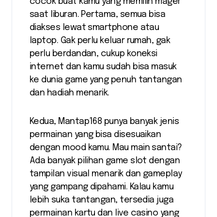
cocok buat kamu yang memilih mager
saat liburan. Pertama, semua bisa
diakses lewat smartphone atau
laptop. Gak perlu keluar rumah, gak
perlu berdandan, cukup koneksi
internet dan kamu sudah bisa masuk
ke dunia game yang penuh tantangan
dan hadiah menarik.
Kedua, Mantap168 punya banyak jenis
permainan yang bisa disesuaikan
dengan mood kamu. Mau main santai?
Ada banyak pilihan game slot dengan
tampilan visual menarik dan gameplay
yang gampang dipahami. Kalau kamu
lebih suka tantangan, tersedia juga
permainan kartu dan live casino yang