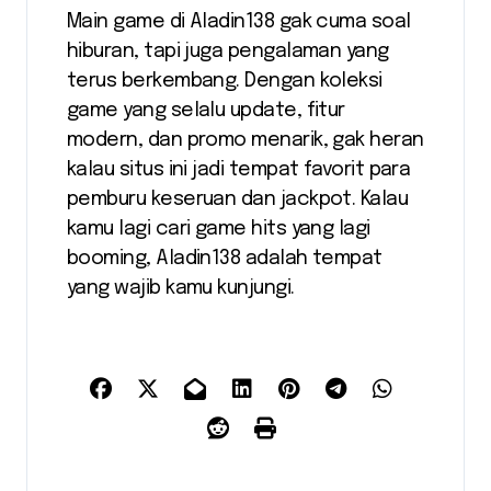
Main game di Aladin138 gak cuma soal
hiburan, tapi juga pengalaman yang
terus berkembang. Dengan koleksi
game yang selalu update, fitur
modern, dan promo menarik, gak heran
kalau situs ini jadi tempat favorit para
pemburu keseruan dan jackpot. Kalau
kamu lagi cari game hits yang lagi
booming, Aladin138 adalah tempat
yang wajib kamu kunjungi.