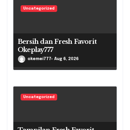
n
Uncategorized
Bersih dan Fresh Favorit
Okeplay777
okemei777
Aug 6, 2026
Uncategorized