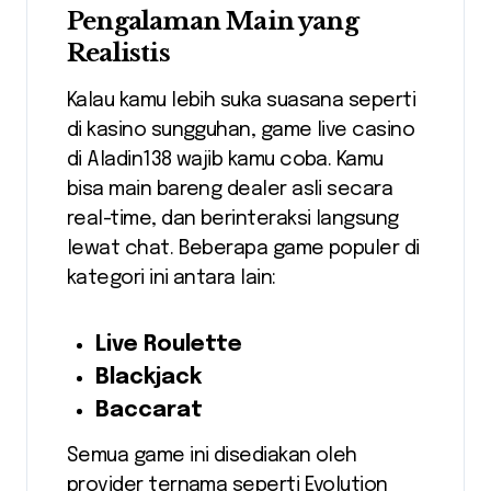
Pengalaman Main yang
Realistis
Kalau kamu lebih suka suasana seperti
di kasino sungguhan, game live casino
di Aladin138 wajib kamu coba. Kamu
bisa main bareng dealer asli secara
real-time, dan berinteraksi langsung
lewat chat. Beberapa game populer di
kategori ini antara lain:
Live Roulette
Blackjack
Baccarat
Semua game ini disediakan oleh
provider ternama seperti Evolution