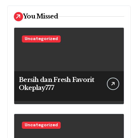
You Missed
Uncategorized
Bersih dan Fresh Favorit
Okeplay777
Uncategorized