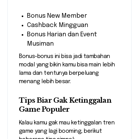
Bonus New Member
Cashback Mingguan
Bonus Harian dan Event
Musiman
Bonus-bonus ini bisa jadi tambahan
modal yang bikin kamu bisa main lebih
lama dan tentunya berpeluang
menang lebih besar.
Tips Biar Gak Ketinggalan
Game Populer
Kalau kamu gak mau ketinggalan tren
game yang lagi booming, berikut