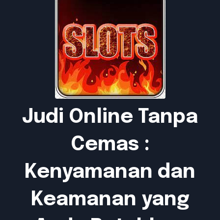
Judi Online Tanpa
Cemas :
Kenyamanan dan
Keamanan yang