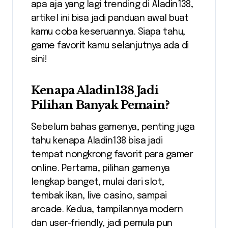
apa aja yang lagi trending di Aladin138,
artikel ini bisa jadi panduan awal buat
kamu coba keseruannya. Siapa tahu,
game favorit kamu selanjutnya ada di
sini!
Kenapa Aladin138 Jadi
Pilihan Banyak Pemain?
Sebelum bahas gamenya, penting juga
tahu kenapa Aladin138 bisa jadi
tempat nongkrong favorit para gamer
online. Pertama, pilihan gamenya
lengkap banget, mulai dari slot,
tembak ikan, live casino, sampai
arcade. Kedua, tampilannya modern
dan user-friendly, jadi pemula pun