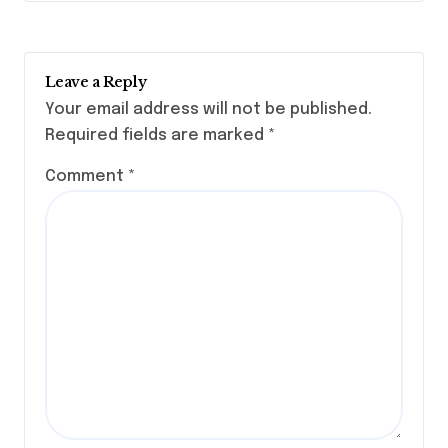
Leave a Reply
Your email address will not be published.
Required fields are marked
*
Comment
*