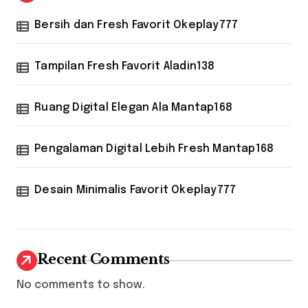
Bersih dan Fresh Favorit Okeplay777
Tampilan Fresh Favorit Aladin138
Ruang Digital Elegan Ala Mantap168
Pengalaman Digital Lebih Fresh Mantap168
Desain Minimalis Favorit Okeplay777
Recent Comments
No comments to show.