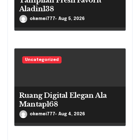
Tampilan Fresh Favorit
Aladin138
okemei777
Aug 5, 2026
Uncategorized
Ruang Digital Elegan Ala
Mantap168
okemei777
Aug 4, 2026