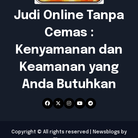
Judi Online Tanpa
Cemas :
Kenyamanan dan
Keamanan yang
Anda Butuhkan
Copyright © All rights reserved
|
Newsblogs
by