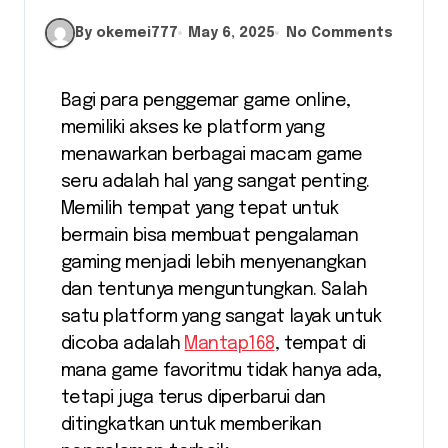
By okemei777
May 6, 2025
No Comments
Bagi para penggemar game online,
memiliki akses ke platform yang
menawarkan berbagai macam game
seru adalah hal yang sangat penting.
Memilih tempat yang tepat untuk
bermain bisa membuat pengalaman
gaming menjadi lebih menyenangkan
dan tentunya menguntungkan. Salah
satu platform yang sangat layak untuk
dicoba adalah
Mantap168
, tempat di
mana game favoritmu tidak hanya ada,
tetapi juga terus diperbarui dan
ditingkatkan untuk memberikan