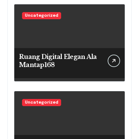
Uncategorized
Ruang Digital Elegan Ala
Mantap168
Uncategorized