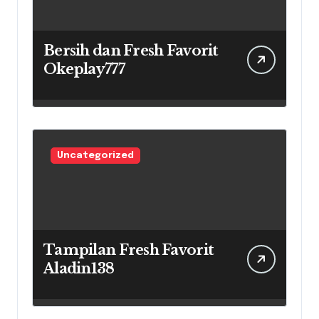
Bersih dan Fresh Favorit
Okeplay777
Uncategorized
Tampilan Fresh Favorit
Aladin138