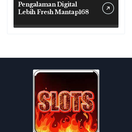
Pengalaman Digital
Lebih Fresh Mantap168