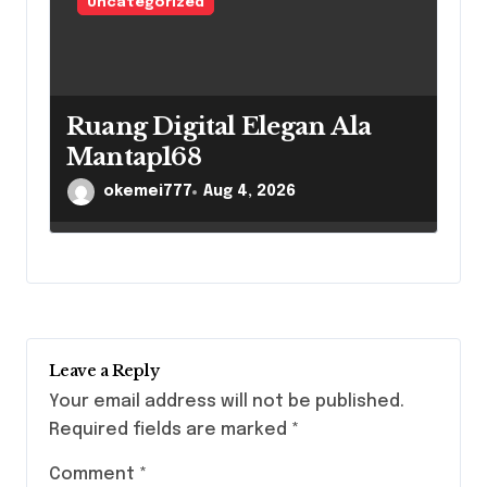
Uncategorized
Ruang Digital Elegan Ala
Mantap168
okemei777
Aug 4, 2026
Leave a Reply
Your email address will not be published.
Required fields are marked
*
Comment
*