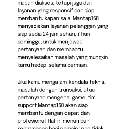
mudah diakses, tetapi juga dari
layanan yang responsif dan siap
membantu kapan saja. Mantap168
menyediakan layanan pelanggan yang
siap sedia 24 jam sehari, 7 hari
seminggu, untuk menjawab
pertanyaan dan membantu
menyelesaikan masalah yang mungkin
kamu hadapi selama bermain.
Jika kamu mengalami kendala teknis,
masalah dengan transaksi, atau
pertanyaan mengenai game, tim
support Mantap168 akan siap
membantu dengan cepat dan
profesional. Hal ini menambah