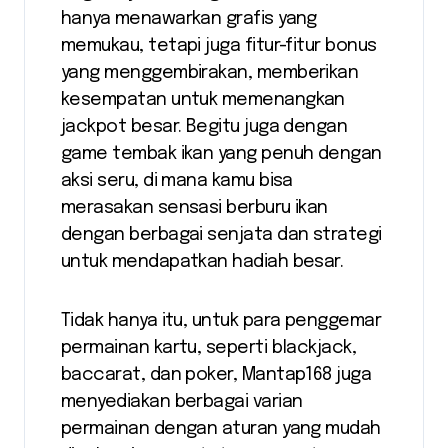
hanya menawarkan grafis yang
memukau, tetapi juga fitur-fitur bonus
yang menggembirakan, memberikan
kesempatan untuk memenangkan
jackpot besar. Begitu juga dengan
game tembak ikan yang penuh dengan
aksi seru, di mana kamu bisa
merasakan sensasi berburu ikan
dengan berbagai senjata dan strategi
untuk mendapatkan hadiah besar.
Tidak hanya itu, untuk para penggemar
permainan kartu, seperti blackjack,
baccarat, dan poker, Mantap168 juga
menyediakan berbagai varian
permainan dengan aturan yang mudah